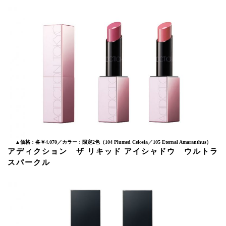
▲価格：各￥4,070／カラー：限定2色（104 Plumed Celosia／105 Eternal Amaranthus）
アディクション ザ リキッド アイシャドウ ウルトラ
スパークル