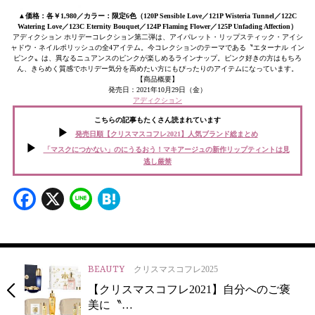
▲価格：各￥1,980／カラー：限定6色（120P Sensible Love／121P Wisteria Tunnel／122C
Watering Love／123C Eternity Bouquet／124P Flaming Flower／125P Unfading Affection）
アディクション ホリデーコレクション第二弾は、アイパレット・リップスティック・アイシ
ャドウ・ネイルポリッシュの全4アイテム。今コレクションのテーマである〝エターナル イン
ピンク〟は、異なるニュアンスのピンクが楽しめるラインナップ。ピンク好きの方はもちろ
ん、きらめく質感でホリデー気分を高めたい方にもぴったりのアイテムになっています。
【商品概要】
発売日：2021年10月29日（金）
アディクション
こちらの記事もたくさん読まれています
発売日順【クリスマスコフレ2021】人気ブランド総まとめ
「マスクにつかない」のにうるおう！マキアージュの新作リップティントは見
逃し厳禁
Facebook
X
Line
Hatena
BEAUTY
クリスマスコフレ2025
【クリスマスコフレ2021】自分へのご褒
美に〝…