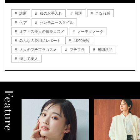
診断
服のお手入れ
韓国
こなれ感
ヘア
セレモニースタイル
オフィス美人の偏愛コスメ
ノーテクメーク
みんなの愛用品レポート
40代美容
大人のプチプラコスメ
プチプラ
無印良品
楽して美人