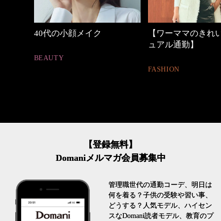
40代の小顔メイク
【ワーママのきれいめ
ュアル通勤】
BEAUTY
FASHION
【登録無料】
Domaniメルマガ会員募集中
管理職世代の通勤コーデ、明日は
何を着る？子供の受験や習い事、
どうする？人気モデル、ハイセン
スなDomani読者モデル、教育のプ