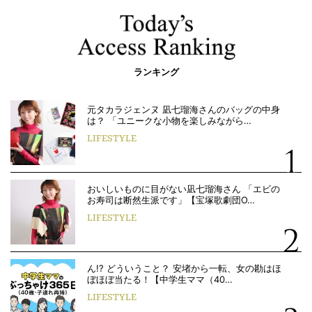
ランキング
元タカラジェンヌ 凪七瑠海さんのバッグの中身
は？ 「ユニークな小物を楽しみながら…
LIFESTYLE
おいしいものに目がない凪七瑠海さん 「エビの
お寿司は断然生派です」【宝塚歌劇団O…
LIFESTYLE
ん!? どういうこと？ 安堵から一転、女の勘はほ
ぼほぼ当たる！【中学生ママ（40…
LIFESTYLE