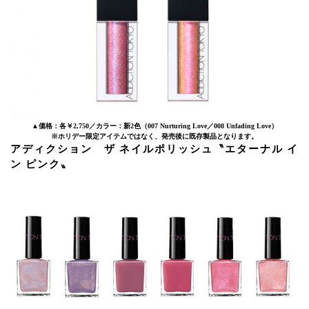
▲価格：各￥2,750／カラー：新2色（007 Nurturing Love／008 Unfading Love）
※ホリデー限定アイテムではなく、発売後に既存製品となります。
アディクション ザ ネイルポリッシュ〝エターナル イ
ン ピンク〟