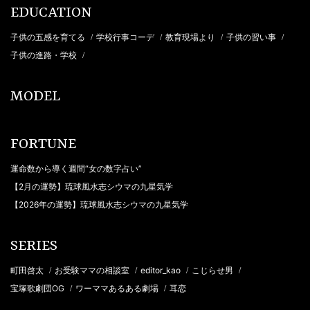
EDUCATION
子供の五感を育てる
学校行事コーデ
教育現場より
子供の習い事
/
/
/
/
子供の進路・学校
/
MODEL
FORTUNE
運命数から導く週間“女の数字占い”
【2月の運勢】琉球風水志シウマの九星気学
【2026年の運勢】琉球風水志シウマの九星気学
SERIES
町田啓太
お受験ママの相談室
editor_kao
こじらせ男
/
/
/
/
宝塚歌劇団OG
ワーママあるある劇場
耳恋
/
/