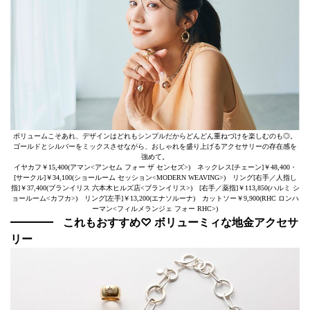
ボリュームこそあれ、デザインはどれもシンプルだからどんどん重ねづけを楽しむのも◎。
ゴールドとシルバーをミックスさせながら、おしゃれを盛り上げるアクセサリーの存在感を
強めて。
イヤカフ￥15,400(アマン<アンセム フォー ザ センセズ>) ネックレス[チェーン]￥48,400・
[サークル]￥34,100(ショールーム セッション<MODERN WEAVING>) リング[右手／人指し
指]￥37,400(ブランイリス 六本木ヒルズ店<ブランイリス>) [右手／薬指]￥113,850(ハルミ シ
ョールーム<カフカ>) リング[左手]￥13,200(エナソルーナ) カットソー￥9,900(RHC ロンハ
ーマン<フィルメランジェ フォー RHC>)
これもおすすめ♡ ボリューミィな地金アクセサ
リー