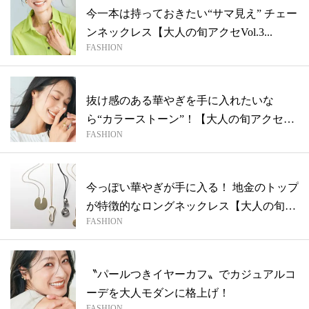
今一本は持っておきたい“サマ見え” チェー
ンネックレス【大人の旬アクセVol.3...
FASHION
抜け感のある華やぎを手に入れたいな
ら“カラーストーン”！【大人の旬アクセ
FASHION
Vol....
今っぽい華やぎが手に入る！ 地金のトップ
が特徴的なロングネックレス【大人の旬ア
FASHION
ク...
〝パールつきイヤーカフ〟でカジュアルコ
ーデを大人モダンに格上げ！
FASHION