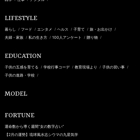
LIFESTYLE
暮らし
フード
エンタメ
ヘルス
子育て
旅・お出かけ
/
/
/
/
/
/
夫婦・家族
私の生き方
100人アンケート
贈り物
/
/
/
/
EDUCATION
子供の五感を育てる
学校行事コーデ
教育現場より
子供の習い事
/
/
/
/
子供の進路・学校
/
MODEL
FORTUNE
運命数から導く週間“女の数字占い”
【2月の運勢】琉球風水志シウマの九星気学