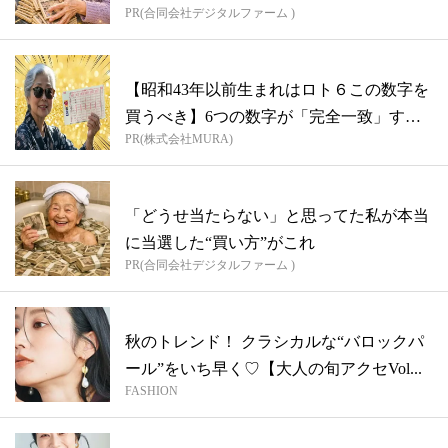
PR(合同会社デジタルファーム )
【昭和43年以前生まれはロト６この数字を
買うべき】6つの数字が「完全一致」する
PR(株式会社MURA)
方...
「どうせ当たらない」と思ってた私が本当
に当選した“買い方”がこれ
PR(合同会社デジタルファーム )
秋のトレンド！ クラシカルな“バロックパ
ール”をいち早く♡【大人の旬アクセVol...
FASHION