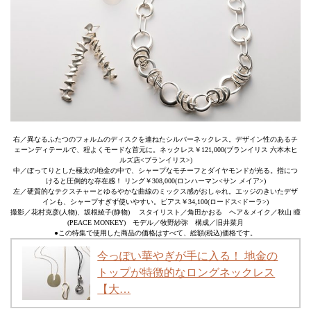
右／異なるふたつのフォルムのディスクを連ねたシルバーネックレス。デザイン性のあるチ
ェーンディテールで、程よくモードな首元に。ネックレス￥121,000(ブランイリス 六本木ヒ
ルズ店<ブランイリス>)
中／ぼってりとした極太の地金の中で、シャープなモチーフとダイヤモンドが光る。指につ
けると圧倒的な存在感！ リング￥308,000(ロンハーマン<サン メイア>)
左／硬質的なテクスチャーとゆるやかな曲線のミックス感がおしゃれ。エッジのきいたデザ
インも、シャープすぎず使いやすい。ピアス￥34,100(ロードス<ドーラ>)
撮影／花村克彦(人物)、坂根綾子(静物) スタイリスト／角田かおる ヘア＆メイク／秋山 瞳
(PEACE MONKEY) モデル／牧野紗弥 構成／旧井菜月
●この特集で使用した商品の価格はすべて、総額(税込)価格です。
今っぽい華やぎが手に入る！ 地金の
トップが特徴的なロングネックレス
【大…