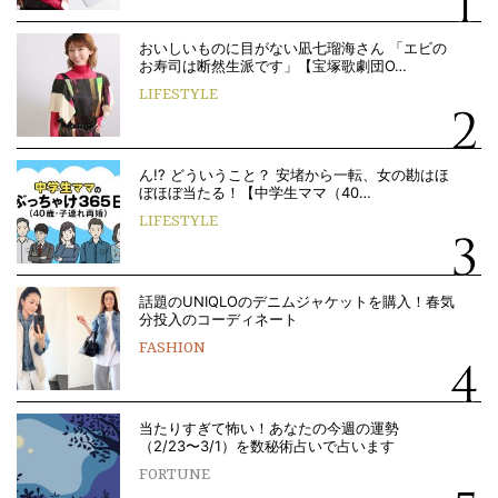
おいしいものに目がない凪七瑠海さん 「エビの
お寿司は断然生派です」【宝塚歌劇団O…
LIFESTYLE
ん!? どういうこと？ 安堵から一転、女の勘はほ
ぼほぼ当たる！【中学生ママ（40…
LIFESTYLE
話題のUNIQLOのデニムジャケットを購入！春気
分投入のコーディネート
FASHION
当たりすぎて怖い！あなたの今週の運勢
（2/23〜3/1）を数秘術占いで占います
FORTUNE