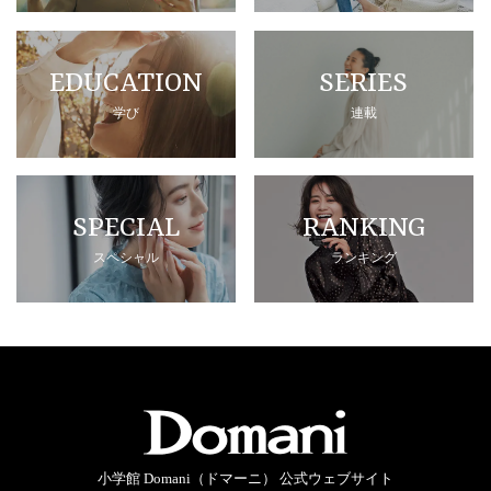
EDUCATION
SERIES
学び
連載
SPECIAL
RANKING
スペシャル
ランキング
小学館 Domani（ドマーニ） 公式ウェブサイト