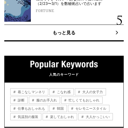
（2/23〜3/1）を数秘術占いで占います
FORTUNE
もっと見る
人気のキーワード
着こなしマンネリ
こなれ感
大人の女子力
診断
服のお手入れ
忙しくてもおしゃれ
仕事もおしゃれも
韓国
セレモニースタイル
気温別の服装
楽しておしゃれ
大人かっこいい