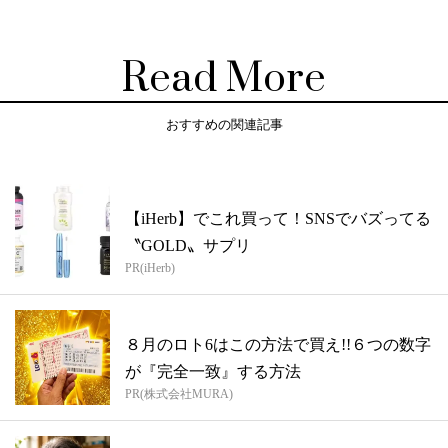
Read More
おすすめの関連記事
【iHerb】でこれ買って！SNSでバズってる
〝GOLD〟サプリ
PR(iHerb)
８月のロト6はこの方法で買え!!６つの数字
が『完全一致』する方法
PR(株式会社MURA)