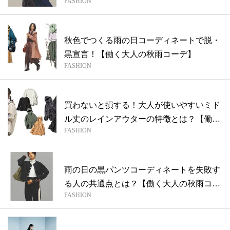
FASHION
秋色でつくる雨の日コーディネートで脱・
黒宣言！【働く大人の秋雨コーデ】
FASHION
買わないと損する！大人が使いやすいミド
ル丈のレインアウターの特徴とは？【働く
FASHION
大人...
雨の日の黒パンツコーディネートを失敗す
る人の共通点とは？【働く大人の秋雨コー
FASHION
デ】