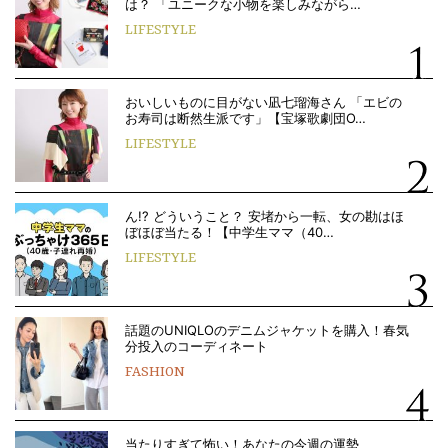
は？ 「ユニークな小物を楽しみながら…
LIFESTYLE
おいしいものに目がない凪七瑠海さん 「エビの
お寿司は断然生派です」【宝塚歌劇団O…
LIFESTYLE
ん!? どういうこと？ 安堵から一転、女の勘はほ
ぼほぼ当たる！【中学生ママ（40…
LIFESTYLE
話題のUNIQLOのデニムジャケットを購入！春気
分投入のコーディネート
FASHION
当たりすぎて怖い！あなたの今週の運勢