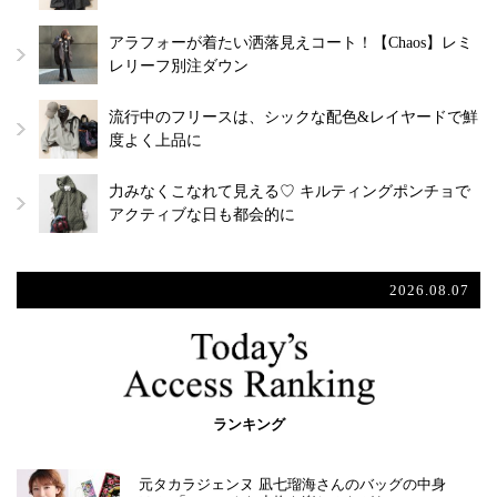
アラフォーが着たい洒落見えコート！【Chaos】レミ
レリーフ別注ダウン
流行中のフリースは、シックな配色&レイヤードで鮮
度よく上品に
力みなくこなれて見える♡ キルティングポンチョで
アクティブな日も都会的に
2026.08.07
ランキング
元タカラジェンヌ 凪七瑠海さんのバッグの中身