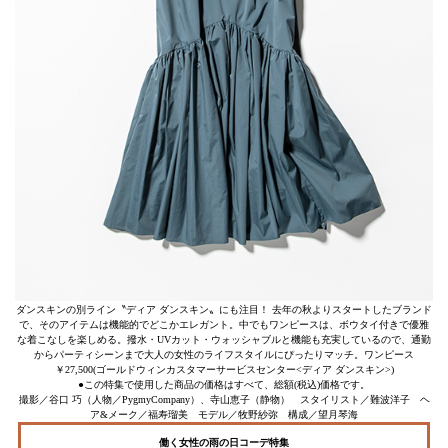
ダンスキンの別ライン〝ディア ダンスキン〟にも注目！ 去年の秋よりスタートしたブランド
で、そのアイテムは機能的でどこかエレガント。中でもワンピースは、ボウタイ付きで優雅
な着こなしを楽しめる。撥水・UVカット・ウォッシャブルと機能も充実しているので、通勤
からパーティシーンまで大人の女性のライフスタイルにぴったりマッチ。ワンピース
￥27,500(ゴールドウィンカスタマーサービスセンター<ディア ダンスキン>)
●この特集で使用した商品の価格はすべて、総額(税込)価格です。
撮影／谷口 巧（人物／PygmyCompany）、寺山恵子（静物） スタイリスト／難波洋子 ヘ
ア&メーク／福寿瑠美 モデル／牧野紗弥 構成／望月琴海
働く女性の雨の日コーデ特集