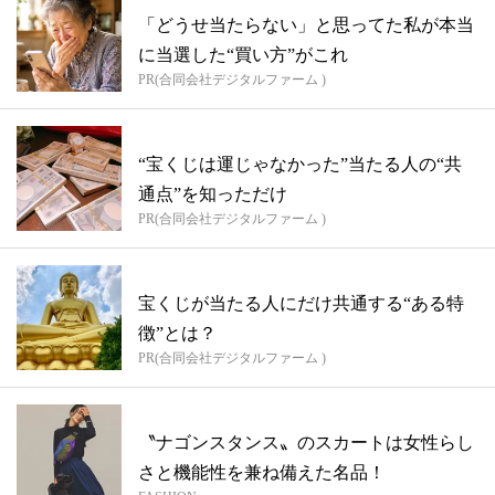
「どうせ当たらない」と思ってた私が本当
に当選した“買い方”がこれ
PR(合同会社デジタルファーム )
“宝くじは運じゃなかった”当たる人の“共
通点”を知っただけ
PR(合同会社デジタルファーム )
宝くじが当たる人にだけ共通する“ある特
徴”とは？
PR(合同会社デジタルファーム )
〝ナゴンスタンス〟のスカートは女性らし
さと機能性を兼ね備えた名品！