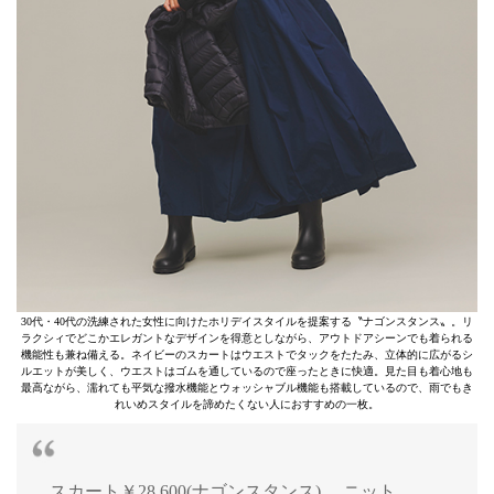
30代・40代の洗練された女性に向けたホリデイスタイルを提案する〝ナゴンスタンス〟。リ
ラクシィでどこかエレガントなデザインを得意としながら、アウトドアシーンでも着られる
機能性も兼ね備える。ネイビーのスカートはウエストでタックをたたみ、立体的に広がるシ
ルエットが美しく、ウエストはゴムを通しているので座ったときに快適。見た目も着心地も
最高ながら、濡れても平気な撥水機能とウォッシャブル機能も搭載しているので、雨でもき
れいめスタイルを諦めたくない人におすすめの一枚。
スカート￥28,600(ナゴンスタンス) ニット