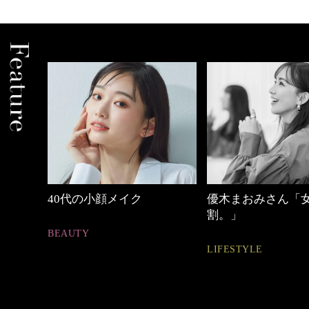
優木まおみさん「女の時間
【ワーママのきれ
割。」
ュアル通勤】
LIFESTYLE
FASHION