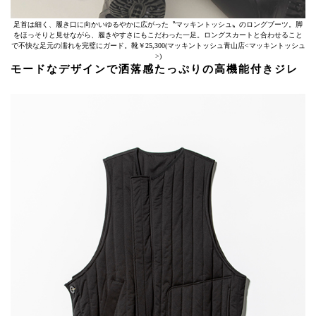
足首は細く、履き口に向かいゆるやかに広がった〝マッキントッシュ〟のロングブーツ。脚
をほっそりと見せながら、履きやすさにもこだわった一足。ロングスカートと合わせること
で不快な足元の濡れを完璧にガード。靴￥25,300(マッキントッシュ青山店<マッキントッシュ
>)
モードなデザインで洒落感たっぷりの高機能付きジレ