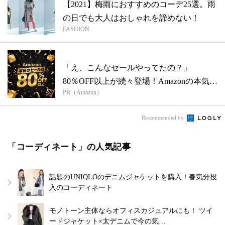
【2021】梅雨におすすめのコーデ25選。雨
の日でも大人はおしゃれを諦めない！
FASHION
「え、こんなセールやってたの？」
80％OFF以上が続々登場！Amazonの本気
PR（Amazon）
が...
Recommended by
「コーディネート」の人気記事
話題のUNIQLOのデニムジャケットを購入！春気分投
入のコーディネート
モノトーン主体ならオフィスカジュアルにも！ ツイ
ードジャケット×太デニムで今の気…