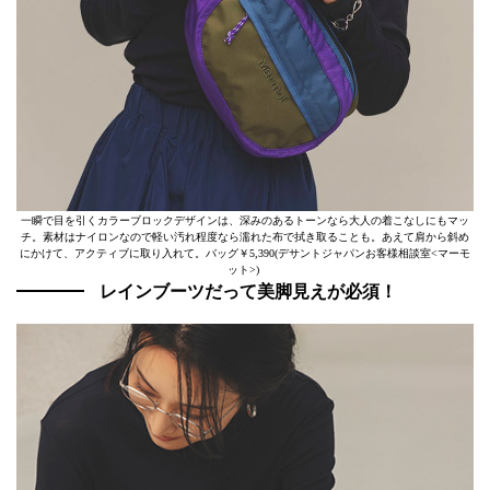
一瞬で目を引くカラーブロックデザインは、深みのあるトーンなら大人の着こなしにもマッ
チ。素材はナイロンなので軽い汚れ程度なら濡れた布で拭き取ることも。あえて肩から斜め
にかけて、アクティブに取り入れて。バッグ￥5,390(デサントジャパンお客様相談室<マーモ
ット>)
レインブーツだって美脚見えが必須！