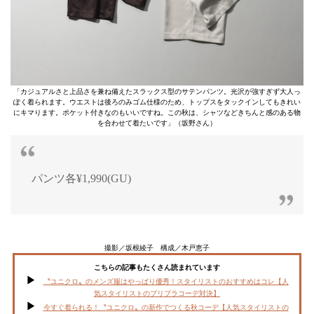
「カジュアルさと上品さを兼ね備えたスラックス型のサテンパンツ。光沢が強すぎず大人っ
ぽく着られます。ウエストは後ろのみゴム仕様のため、トップスをタックインしてもきれい
にキマります。ポケット付きなのもいいですね。この秋は、シャツなどきちんと感のある物
を合わせて着たいです」（坂野さん）
パンツ各¥1,990(GU)
撮影／坂根綾子 構成／木戸恵子
こちらの記事もたくさん読まれています
〝ユニクロ〟のメンズ服はやっぱり優秀！スタイリストのおすすめはコレ【人
気スタイリストのプリプラコーデ対決】
今すぐ着られる！〝ユニクロ〟の新作でつくる秋コーデ【人気スタイリストの