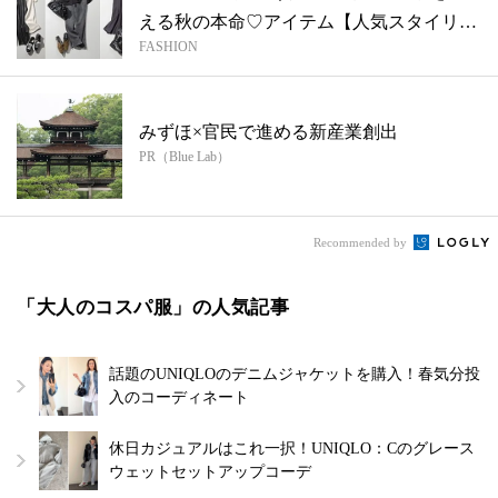
える秋の本命♡アイテム【人気スタイリス
FASHION
ト...
みずほ×官民で進める新産業創出
PR（Blue Lab）
Recommended by
「大人のコスパ服」の人気記事
話題のUNIQLOのデニムジャケットを購入！春気分投
入のコーディネート
休日カジュアルはこれ一択！UNIQLO：Cのグレース
ウェットセットアップコーデ