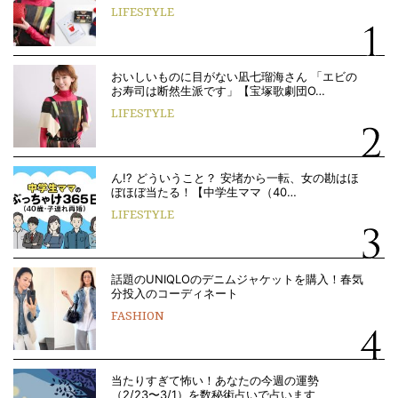
LIFESTYLE
おいしいものに目がない凪七瑠海さん 「エビの
お寿司は断然生派です」【宝塚歌劇団O…
LIFESTYLE
ん!? どういうこと？ 安堵から一転、女の勘はほ
ぼほぼ当たる！【中学生ママ（40…
LIFESTYLE
話題のUNIQLOのデニムジャケットを購入！春気
分投入のコーディネート
FASHION
当たりすぎて怖い！あなたの今週の運勢
（2/23〜3/1）を数秘術占いで占います