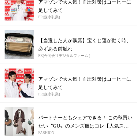
アマゾンで大人気！血圧対策はコーヒーに
足してみて
PR(森永乳業)
【当選した人が暴露】宝くじ運が動く時、
必ずある前触れ
PR(合同会社デジタルファーム )
アマゾンで大人気！血圧対策はコーヒーに
足してみて
PR(森永乳業)
パートナーともシェアできる！ この秋買い
たい〝GU〟のメンズ服はコレ【人気スタ
FASHION
イ...