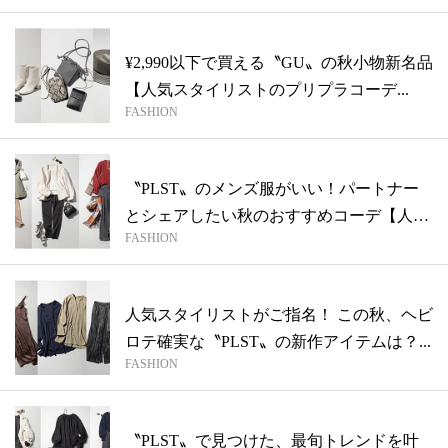
¥2,990以下で買える〝GU〟の秋小物新名品
【人気スタイリストのプリプラコーデ...
FASHION
〝PLST〟のメンズ服がいい！パートナー
とシェアしたい秋のおすすめコーデ【人気
FASHION
ス...
人気スタイリストがご指名！ この秋、ヘビ
ロテ確実な〝PLST〟の新作アイテムは？...
FASHION
〝PLST〟で見つけた、最旬トレンドを叶