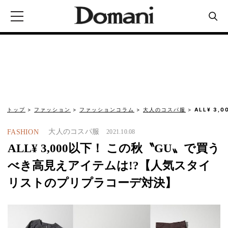
トップ
ファッション
ファッションコラム
大人のコスパ服
ALL¥ 3
大人のコスパ服
FASHION
2021.10.08
ALL¥ 3,000以下！ この秋〝GU〟で買う
べき高見えアイテムは!?【人気スタイ
リストのプリプラコーデ対決】