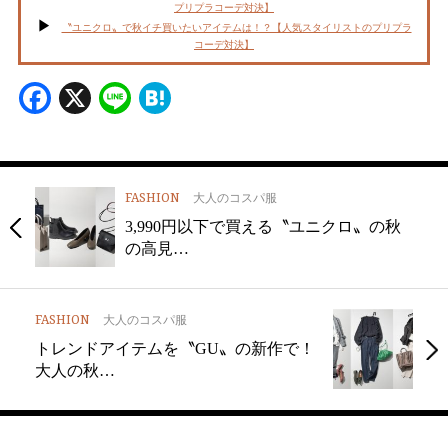
プリプラコーデ対決】
〝ユニクロ〟で秋イチ買いたいアイテムは！？【人気スタイリストのプリプラ
コーデ対決】
Facebook
X
Line
Hatena
FASHION
大人のコスパ服
3,990円以下で買える〝ユニクロ〟の秋
の高見…
FASHION
大人のコスパ服
トレンドアイテムを〝GU〟の新作で！
大人の秋…