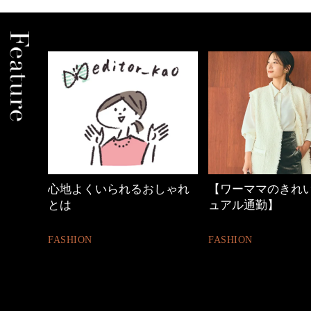
しゃれ
【ワーママのきれいめカジ
40代の小顔メイク
ュアル通勤】
BEAUTY
FASHION