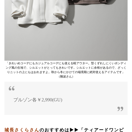
「きれいめコーデにもカジュアルコーデにも使える軽アウター。型くずれしにくいボンディ
ング風の生地で、シルエットがとってもきれいです。シルエットに余裕があるので、ざっく
りニットの上にもはおれますよ。秋から冬にかけての端境期に絶対使えるアイテムです」
（難波さん）
ブルゾン各￥2,990(GU)
城長さくらさん
のおすすめは▶︎▶︎「ティアードワンピ