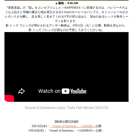
▲価格：￥80,300
〝喜怒哀楽〟の〝楽〟をコンセプトにした＜HAPPINESS＞に登場するのは、バレリーナのよ
うな上品さと究極の履き心地を両立させる3.5cmのローヒールパンプス。キトゥンヒールがエ
レガンスさを醸し、足を美しく見せてくれるV字の切り込みと、深みのあるレッドが秋冬シー
ズンを彩ります。
新 トッズ フレンズが明かされるアンサー動画は、9月21日（火）に公開。動画を見ながら、
新 トッズ フレンズが誰なのか予想してみてくださいね。
Sound of Emotions (Joy): Tod’s Fall-Winter 2021/22
【動画公開日詳細】
9月15日(水)：
「Sound of Emotions」＜ANGER＞
公開
9月16日(木)：「Sound of Emotions」＜SADNESS＞公開：