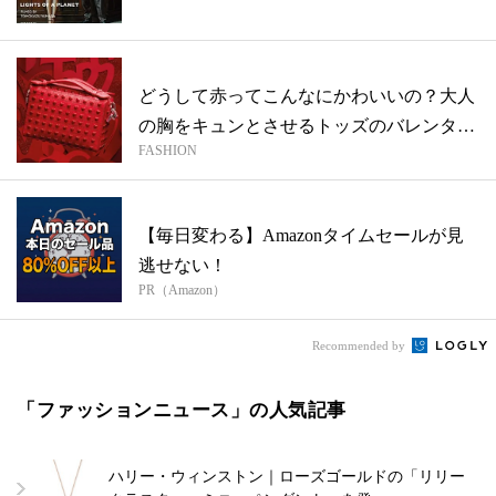
ビ...
どうして赤ってこんなにかわいいの？大人
の胸をキュンとさせるトッズのバレンタイ
FASHION
ン限...
【毎日変わる】Amazonタイムセールが見
逃せない！
PR（Amazon）
Recommended by
「ファッションニュース」の人気記事
ハリー・ウィンストン｜ローズゴールドの「リリー