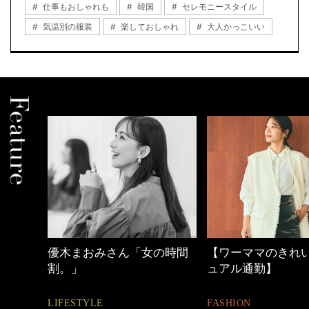
仕事もおしゃれも
韓国
セレモニースタイル
気温別の服装
楽しておしゃれ
大人かっこいい
身
優木まおみさん「女の時間
【ワーママのきれい
割。」
ュアル通勤】
LIFESTYLE
FASHION