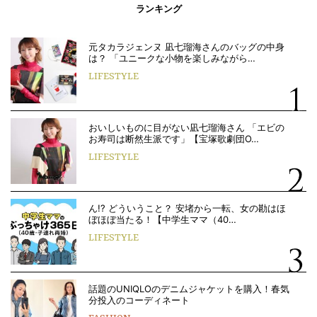
ランキング
元タカラジェンヌ 凪七瑠海さんのバッグの中身
は？ 「ユニークな小物を楽しみながら…
LIFESTYLE
おいしいものに目がない凪七瑠海さん 「エビの
お寿司は断然生派です」【宝塚歌劇団O…
LIFESTYLE
ん!? どういうこと？ 安堵から一転、女の勘はほ
ぼほぼ当たる！【中学生ママ（40…
LIFESTYLE
話題のUNIQLOのデニムジャケットを購入！春気
分投入のコーディネート