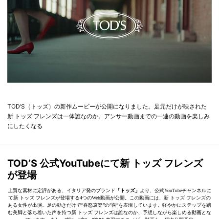
TOD’S（トッズ）の新作ムービーが公開になりました。足元だけが映された
新 トッズ フレンズは一体誰なのか。アンサー動画までの一連の動画を楽しみ
にしたくなる
TOD’S 公式YouTubeにて新 トッズ フレンズ
が登場
上質な素材に定評がある、イタリア発のブランド
「トッズ」
より、公式YouTubeチャンネルに
て新 トッズ フレンズが登場する4つのWeb動画が公開。この動画には、新 トッズ フレンズの
ある女性が出演。足の動きだけで”喜怒哀楽”の”喜”を表現しています。軽やかにステップを踏
む美脚と落ち着いた声を持つ新 トッズ フレンズは誰なのか、予想しながら楽しめる動画とな