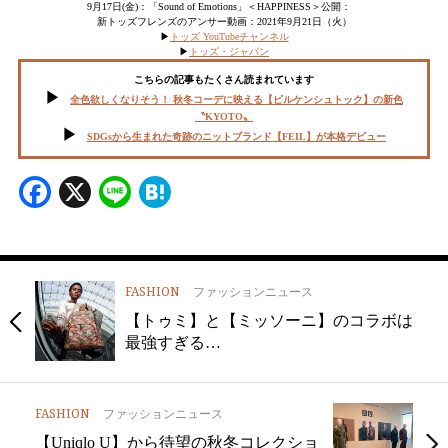
9月17日(金)：「Sound of Emotions」＜HAPPINESS＞公開：
新トッズフレンズのアンサー動画：2021年9月21日（火）
▶︎
トッズ YouTubeチャンネル
▶︎
トッズ・ジャパン
こちらの記事もたくさん読まれています
全色欲しくなりそう！ 秋冬コーデに映える【ビルケンシュトック】の新色
〝KYOTO〟
SDGsから生まれた奇跡のニットブランド【FEIL】が本格デビュー
Facebook
X
Line
Hatena
FASHION
ファッションニュース
【トゥミ】と【ミッソーニ】のコラボは
最強すぎる…
FASHION
ファッションニュース
【Uniqlo U】から待望の秋冬コレクショ