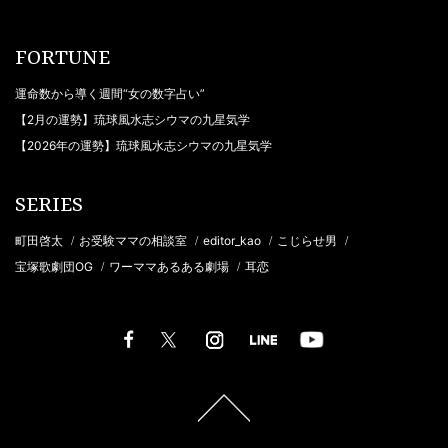
FORTUNE
運命数から導く週間“女の数字占い”
【2月の運勢】琉球風水志シウマの九星気学
【2026年の運勢】琉球風水志シウマの九星気学
SERIES
町田啓太
お受験ママの相談室
editor_kao
こじらせ男
/
/
/
/
宝塚歌劇団OG
ワーママあるある劇場
耳恋
/
/