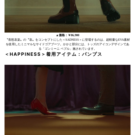
▲価格：￥86,900
〝喜怒哀楽〟の〝哀〟をコンセプトにした＜SADNESS＞に登場するのは、超軽量なEVA素材
を使用したミニマルなサイドゴアブーツ。かかと部分には、トッズのアイコンデザインであ
る「ゴンミーニ ペブル」施されています。
＜HAPPINESS＞着用アイテム：パンプス