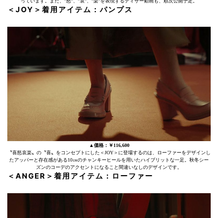
っています。また、”怒”、”哀”、”楽”を表現するティザー動画も、順次公開予定。
＜JOY＞着用アイテム：パンプス
▲価格：￥116,600
〝喜怒哀楽〟の〝喜〟をコンセプトにした＜JOY＞に登場するのは、ローファーをデザインし
たアッパーと存在感がある10㎝のチャンキーヒールを用いたハイブリットな一足。秋冬シー
ズンのコーデのアクセントになること間違いなしのデザインです。
＜ANGER＞着用アイテム：ローファー