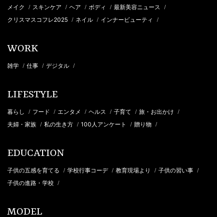
メイク
スキンケア
ヘア
ボディ
最新美容ニュース
/
/
/
/
/
クリスマスコフレ2025
ネイル
インナービューティ
/
/
/
WORK
雑学
仕事
デジタル
/
/
/
LIFESTYLE
暮らし
フード
エンタメ
ヘルス
子育て
旅・お出かけ
/
/
/
/
/
/
夫婦・家族
私の生き方
100人アンケート
贈り物
/
/
/
/
EDUCATION
子供の五感を育てる
学校行事コーデ
教育現場より
子供の習い事
/
/
/
/
子供の進路・学校
/
MODEL