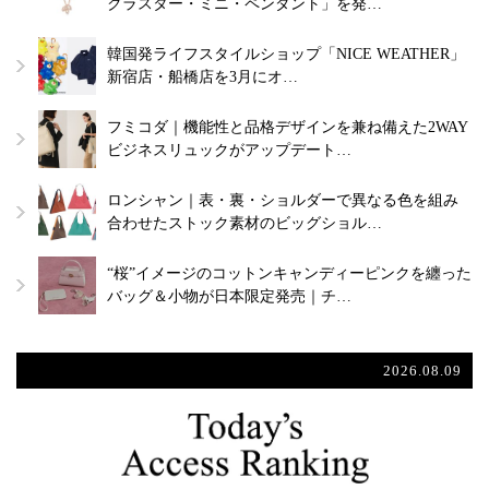
クラスター・ミニ・ペンダント」を発…
韓国発ライフスタイルショップ「NICE WEATHER」
新宿店・船橋店を3月にオ…
フミコダ｜機能性と品格デザインを兼ね備えた2WAY
ビジネスリュックがアップデート…
ロンシャン｜表・裏・ショルダーで異なる色を組み
合わせたストック素材のビッグショル…
“桜”イメージのコットンキャンディーピンクを纏った
バッグ＆小物が日本限定発売｜チ…
2026.08.09