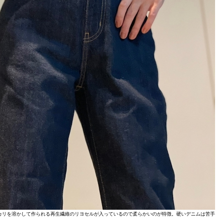
カリを溶かして作られる再生繊維のリヨセルが入っているので柔らかいのが特徴。硬いデニムは苦手