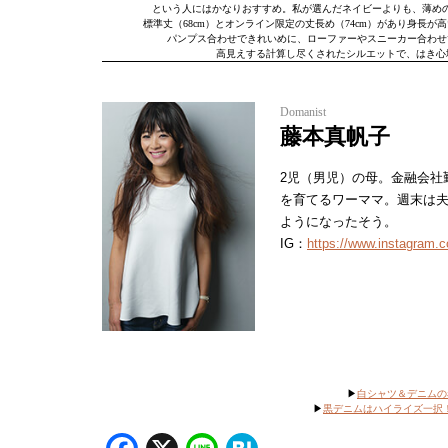
という人にはかなりおすすめ。私が選んだネイビーよりも、薄め
標準丈（68cm）とオンライン限定の丈長め（74cm）があり身長
パンプス合わせできれいめに、ローファーやスニーカー合わせ
高見えする計算し尽くされたシルエットで、はき心地
Domanist
藤本真帆子
2児（男児）の母。金融会社
を育てるワーママ。週末は
ようになったそう。
IG：
https://www.instagram.
▶︎
白シャツ＆デニムの
▶︎
黒デニムはハイライズ一択