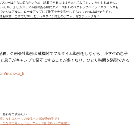
のブルーはさらに柔らかいため、試着できる人ははき比べてみてもいいかもしれません。
が高い人OK。よりカジュアル感のある膝にダメージ加工のペグトップハイライズジーンズも。
でカジュアルに、ロールアップして靴下をチラ見せしてもおしゃれにはけそうです。
も抜群。これで3,990円という今季イチ推しのデニム。ぜひチェックを！
勤務。金融会社勤務金融機関でフルタイム勤務をしながら、小学生の息子
夫と息子がキャンプで留守にすることが多くなり、ひとり時間を満喫できる
com/mahoko_f/
あわせて読みたい
着こなしはシャツのゆるっと感が決め手です
！ こなれて見える「黒デニム」3選【黒パンツ図鑑】