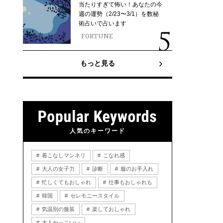
当たりすぎて怖い！あなたの今
週の運勢（2/23〜3/1）を数秘
術占いで占います
FORTUNE
もっと見る
人気のキーワード
着こなしマンネリ
こなれ感
大人の女子力
診断
服のお手入れ
忙しくてもおしゃれ
仕事もおしゃれも
韓国
セレモニースタイル
気温別の服装
楽しておしゃれ
大人かっこいい