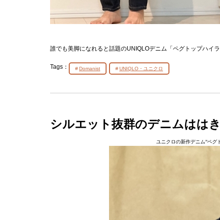
誰でも美脚になれると話題のUNIQLOデニム「ペグトップハ
Tags：
Domanist
UNIQLO・ユニクロ
シルエット抜群のデニムははき
ユニクロの新作デニム”ペグ