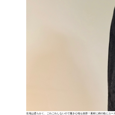
生地は柔らかく、ごわごわしないので履き心地も抜群！素材に綿の他にユー