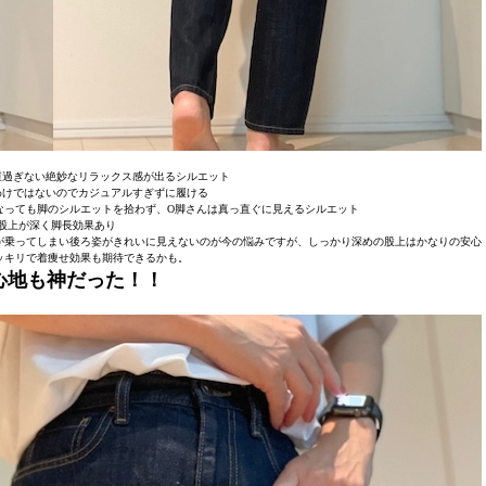
重過ぎない絶妙なリラックス感が出るシルエット
わけではないのでカジュアルすぎずに履ける
なっても脚のシルエットを拾わず、O脚さんは真っ直ぐに見えるシルエット
●股上が深く脚長効果あり
が乗ってしまい後ろ姿がきれいに見えないのが今の悩みですが、しっかり深めの股上はかなりの安心
ッキリで着痩せ効果も期待できるかも。
心地も神だった！！