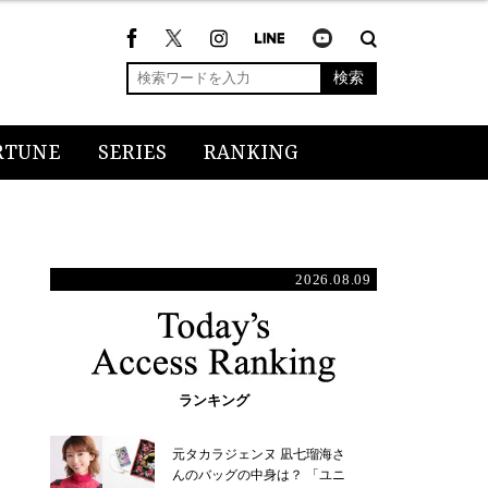
検索
RTUNE
SERIES
RANKING
2026.08.09
ランキング
元タカラジェンヌ 凪七瑠海さ
んのバッグの中身は？ 「ユニ