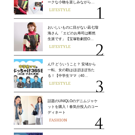
ークな小物を楽しみながら…
LIFESTYLE
おいしいものに目がない凪七瑠
海さん 「エビのお寿司は断然
生派です」【宝塚歌劇団O…
LIFESTYLE
ん!? どういうこと？ 安堵から
一転、女の勘はほぼほぼ当た
る！【中学生ママ（40…
LIFESTYLE
話題のUNIQLOのデニムジャケ
ットを購入！春気分投入のコー
ディネート
FASHION