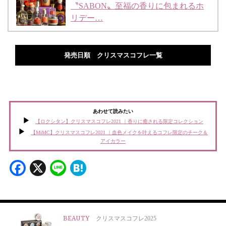
〝SABON〟至福の香りに包まれるホ
リデー…
発売日順 クリスマスコフレ一覧
あわせて読みたい
【ロクシタン】クリスマスコフレ2021 ｜香りに癒される限定コレクション
【MiMC】クリスマスコフレ2021 ｜血色メイクを叶えるコフレ限定のチーク＆
アイカラー
Facebook
X
Line
Hatena
BEAUTY
クリスマスコフレ2025