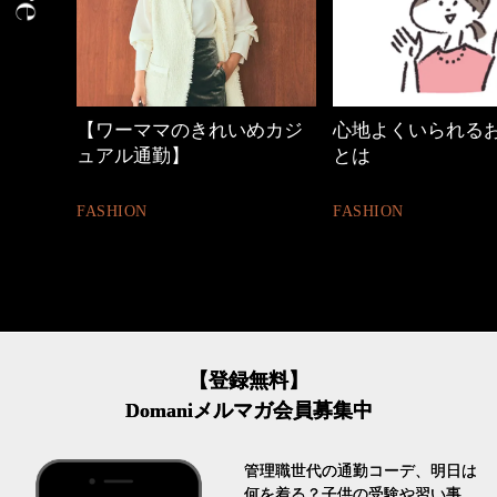
【ワーママのきれいめカジ
心地よくいられる
ュアル通勤】
とは
FASHION
FASHION
【登録無料】
Domaniメルマガ会員募集中
管理職世代の通勤コーデ、明日は
何を着る？子供の受験や習い事、