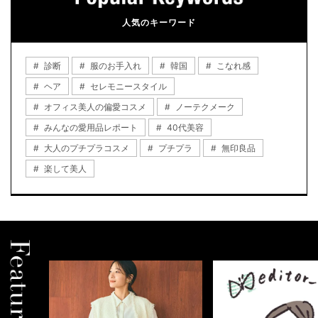
人気のキーワード
診断
服のお手入れ
韓国
こなれ感
ヘア
セレモニースタイル
オフィス美人の偏愛コスメ
ノーテクメーク
みんなの愛用品レポート
40代美容
大人のプチプラコスメ
プチプラ
無印良品
楽して美人