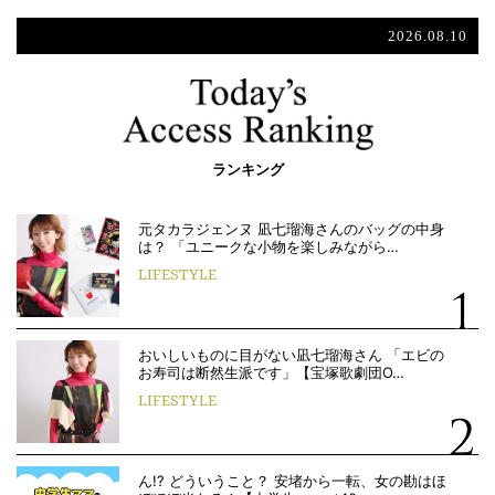
2026.08.10
ランキング
元タカラジェンヌ 凪七瑠海さんのバッグの中身
は？ 「ユニークな小物を楽しみながら…
LIFESTYLE
おいしいものに目がない凪七瑠海さん 「エビの
お寿司は断然生派です」【宝塚歌劇団O…
LIFESTYLE
ん!? どういうこと？ 安堵から一転、女の勘はほ