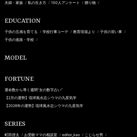
夫婦・家族
私の生き方
100人アンケート
贈り物
/
/
/
/
EDUCATION
子供の五感を育てる
学校行事コーデ
教育現場より
子供の習い事
/
/
/
/
子供の進路・学校
/
MODEL
FORTUNE
運命数から導く週間“女の数字占い”
【2月の運勢】琉球風水志シウマの九星気学
【2026年の運勢】琉球風水志シウマの九星気学
SERIES
町田啓太
お受験ママの相談室
editor_kao
こじらせ男
/
/
/
/