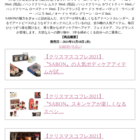
30mL (現品) ／ハンドクリーム ムスク 30mL (現品) ／ハンドクリーム ホワイトティー 10mL／
ハンドクリーム ローズティー 10mL【フレグランス】オー ドゥ サボン パチュリ・ラベンダ
ー・バニラ 8mL／オー ドゥ サボン グリーン・ローズ 8mL
SABONの魅力をぎゅっと詰め込んだ、ホリデーが待ち遠しくなるアドベントカレンダー。ま
るでアートピースのようなギフトボックスに入っているのは、全24種の人気アイテム。毎日
ひとつずつ扉を開けると、香り豊かなボディケアやヘアケア、フェイスケア、フレグランス
が登場します。大切な人への贈り物や、1年を締めくくる自分へのご褒美に。
【商品概要】
発売日：2021年11月18日 (木)
SABON (サボン)
【クリスマスコフレ2021】
〝SABON〟の人気ボディケアアイテ
ムが試…
【クリスマスコフレ2021】
〝SABON〟スキンケアが楽しくなる
スペシ…
【クリスマスコフレ2021】