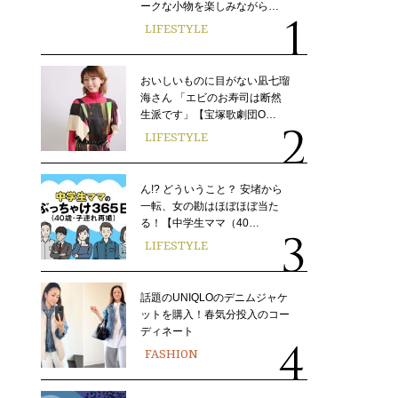
ークな小物を楽しみながら…
LIFESTYLE
おいしいものに目がない凪七瑠
海さん 「エビのお寿司は断然
生派です」【宝塚歌劇団O…
LIFESTYLE
ん!? どういうこと？ 安堵から
一転、女の勘はほぼほぼ当た
る！【中学生ママ（40…
LIFESTYLE
話題のUNIQLOのデニムジャケ
ットを購入！春気分投入のコー
ディネート
FASHION