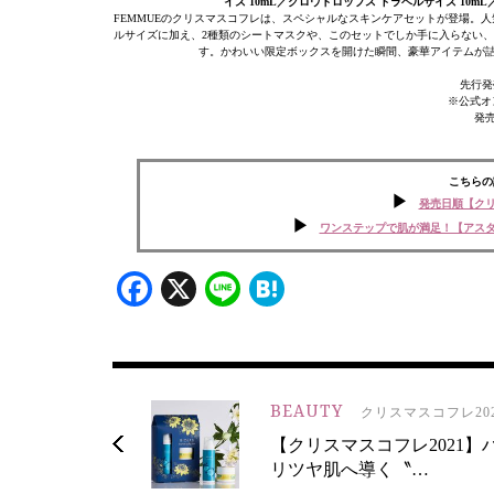
イズ 10mL／グロウドロップス トラベルサイズ 10mL／
FEMMUEのクリスマスコフレは、スペシャルなスキンケアセットが登場。人
ルサイズに加え、2種類のシートマスクや、このセットでしか手に入らない、
す。かわいい限定ボックスを開けた瞬間、豪華アイテムが詰
先行発
※公式オン
発売
こちらの
発売日順【クリ
ワンステップで肌が満足！【アス
Facebook
X
Line
Hatena
BEAUTY
クリスマスコフレ202
【クリスマスコフレ2021】
リツヤ肌へ導く〝…