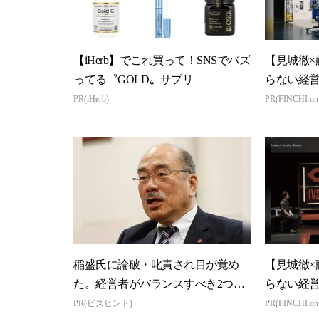
【iHerb】でこれ買って！SNSでバズ
【見城徹×
ってる〝GOLD〟サプリ
らない経
PR(iHerb)
PR(FINCHI o
稲盛氏に論破・叱責され目が覚め
【見城徹×
た。経営者がバランスすべき2つの
らない経
背反
PR(ビズヒント)
PR(FINCHI o