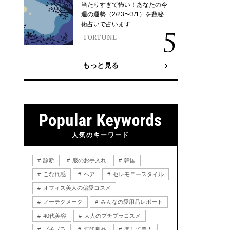
当たりすぎて怖い！あなたの今
週の運勢（2/23〜3/1）を数秘
術占いで占います
FORTUNE
もっと見る
人気のキーワード
診断
服のお手入れ
韓国
こなれ感
ヘア
セレモニースタイル
オフィス美人の偏愛コスメ
ノーテクメーク
みんなの愛用品レポート
40代美容
大人のプチプラコスメ
プチプラ
無印良品
楽して美人