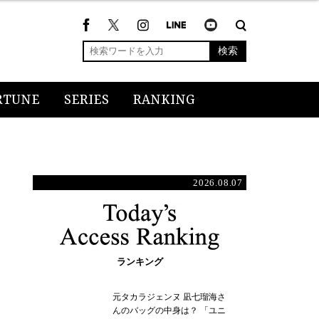
検索
RTUNE
SERIES
RANKING
2026.08.07
ランキング
元タカラジェンヌ 凪七瑠海さ
んのバッグの中身は？ 「ユニ