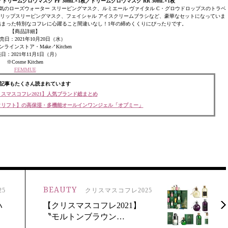
ドリームグロウマスク PF 30mL×1枚／ドリームグロウマスク RR 30mL×1枚
気のローズウォーター スリーピングマスク、ルミエール ヴァイタル C・グロウドロップスのトラベ
リップスリーピングマスク、フェイシャル アイスクリームブラシなど、豪華なセットになっていま
まった特別なコフレに心躍ること間違いなし！1年の締めくくりにぴったりです。
【商品詳細】
売日：2021年10月20日（水）
ラインストア・Make↗︎Kitchen
日：2021年11月1日（月）
※Cosme Kitchen
FEMMUE
記事もたくさん読まれています
スマスコフレ2021】人気ブランド総まとめ
タリフト】の高保湿・多機能オールインワンジェル「オプミー」
BEAUTY
5
クリスマスコフレ2025
ハ
【クリスマスコフレ2021】
〝モルトンブラウン…