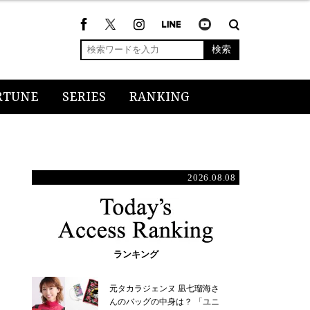
検索
RTUNE
SERIES
RANKING
2026.08.08
ランキング
元タカラジェンヌ 凪七瑠海さ
んのバッグの中身は？ 「ユニ