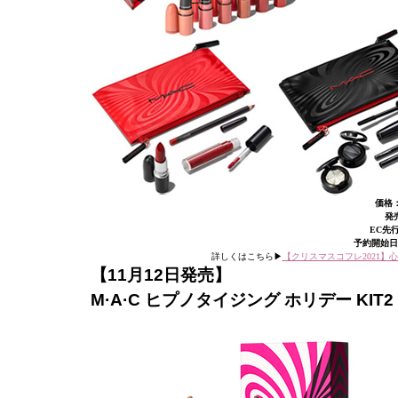
価格：
発売
EC先
予約開始日：2
詳しくはこちら▶︎
【クリスマスコフレ2021】
【11月12日発売】
M·A·C ヒプノタイジング ホリデー KIT2