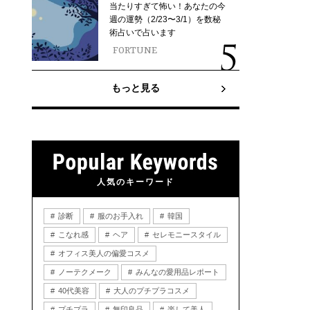
当たりすぎて怖い！あなたの今
週の運勢（2/23〜3/1）を数秘
術占いで占います
FORTUNE
もっと見る
人気のキーワード
診断
服のお手入れ
韓国
こなれ感
ヘア
セレモニースタイル
オフィス美人の偏愛コスメ
ノーテクメーク
みんなの愛用品レポート
40代美容
大人のプチプラコスメ
プチプラ
無印良品
楽して美人