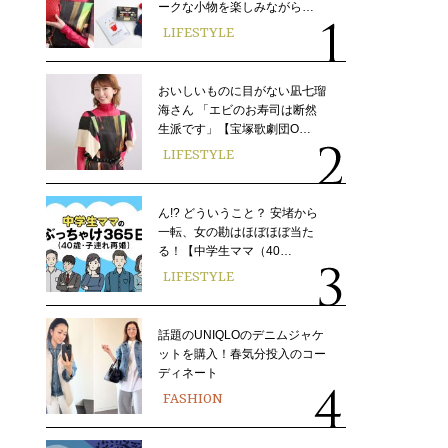
ークな小物を楽しみながら…
LIFESTYLE
おいしいものに目がない凪七瑠
海さん 「エビのお寿司は断然
生派です」【宝塚歌劇団O…
LIFESTYLE
ん!? どういうこと？ 安堵から
一転、女の勘はほぼほぼ当た
る！【中学生ママ（40…
LIFESTYLE
話題のUNIQLOのデニムジャケ
ットを購入！春気分投入のコー
ディネート
FASHION