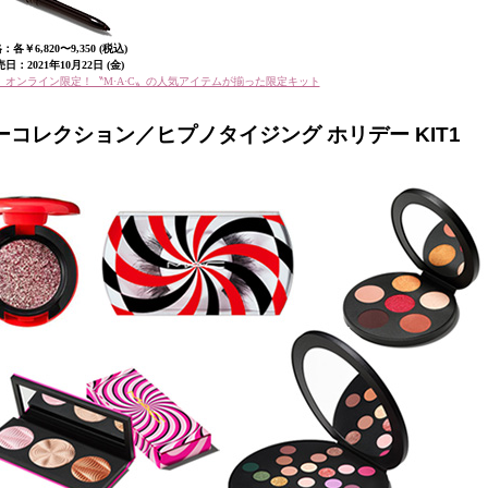
：各￥6,820〜9,350 (税込)
日：2021年10月22日 (金)
1】オンライン限定！〝M·A·C〟の人気アイテムが揃った限定キット
ラーコレクション／ヒプノタイジング ホリデー KIT1