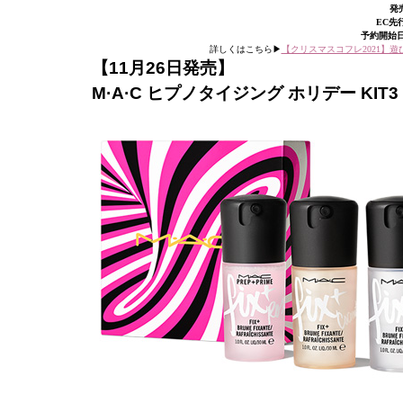
発売
EC先行
予約開始日：
詳しくはこちら▶︎
【クリスマスコフレ2021】
【11月26日発売】
M·A·C ヒプノタイジング ホリデー KIT3