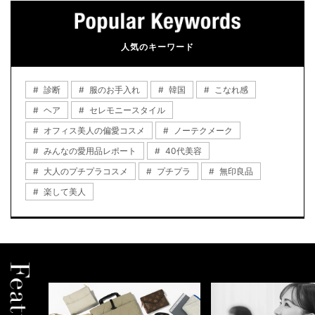
人気のキーワード
診断
服のお手入れ
韓国
こなれ感
ヘア
セレモニースタイル
オフィス美人の偏愛コスメ
ノーテクメーク
みんなの愛用品レポート
40代美容
大人のプチプラコスメ
プチプラ
無印良品
楽して美人