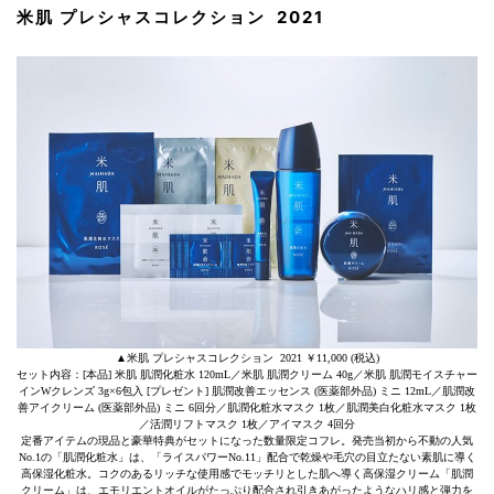
米肌 プレシャスコレクション 2021
▲米肌 プレシャスコレクション 2021 ￥11,000 (税込)
セット内容：[本品] 米肌 肌潤化粧水 120mL／米肌 肌潤クリーム 40g／米肌 肌潤モイスチャー
インWクレンズ 3g×6包入 [プレゼント] 肌潤改善エッセンス (医薬部外品) ミニ 12mL／肌潤改
善アイクリーム (医薬部外品) ミニ 6回分／肌潤化粧水マスク 1枚／肌潤美白化粧水マスク 1枚
／活潤リフトマスク 1枚／アイマスク 4回分
定番アイテムの現品と豪華特典がセットになった数量限定コフレ。発売当初から不動の人気
No.1の「肌潤化粧水」は、「ライスパワーNo.11」配合で乾燥や毛穴の目立たない素肌に導く
高保湿化粧水。コクのあるリッチな使用感でモッチリとした肌へ導く高保湿クリーム「肌潤
クリーム」は、エモリエントオイルがたっぷり配合され引きあがったようなハリ感と弾力を