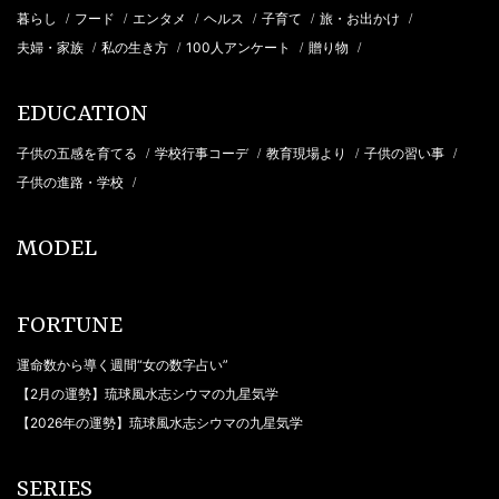
暮らし
フード
エンタメ
ヘルス
子育て
旅・お出かけ
/
/
/
/
/
/
夫婦・家族
私の生き方
100人アンケート
贈り物
/
/
/
/
EDUCATION
子供の五感を育てる
学校行事コーデ
教育現場より
子供の習い事
/
/
/
/
子供の進路・学校
/
MODEL
FORTUNE
運命数から導く週間“女の数字占い”
【2月の運勢】琉球風水志シウマの九星気学
【2026年の運勢】琉球風水志シウマの九星気学
SERIES