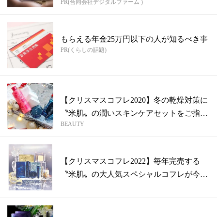
PR(合同会社デジタルファーム )
もらえる年金25万円以下の人が知るべき事
PR(くらしの話題)
【クリスマスコフレ2020】冬の乾燥対策に
〝米肌〟の潤いスキンケアセットをご指
BEAUTY
名...
【クリスマスコフレ2022】毎年完売する
〝米肌〟の大人気スペシャルコフレが今年
も...