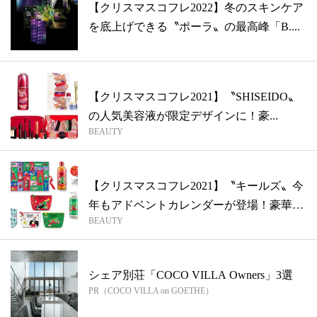
【クリスマスコフレ2022】冬のスキンケア
を底上げできる〝ポーラ〟の最高峰「B....
【クリスマスコフレ2021】〝SHISEIDO〟
の人気美容液が限定デザインに！豪...
BEAUTY
【クリスマスコフレ2021】〝キールズ〟今
年もアドベントカレンダーが登場！豪華
BEAUTY
ラ...
シェア別荘「COCO VILLA Owners」3選
PR（COCO VILLA on GOETHE）