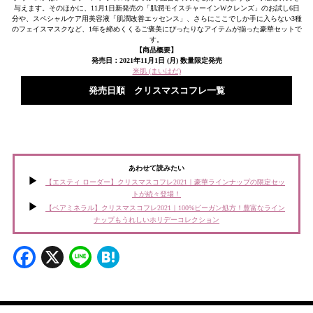
与えます。そのほかに、11月1日新発売の「肌潤モイスチャーインWクレンズ」のお試し6日
分や、スペシャルケア用美容液「肌潤改善エッセンス」、さらにここでしか手に入らない3種
のフェイスマスクなど、1年を締めくくるご褒美にぴったりなアイテムが揃った豪華セットで
す。
【商品概要】
発売日：2021年11月1日 (月) 数量限定発売
米肌 (まいはだ)
発売日順 クリスマスコフレ一覧
あわせて読みたい
【エスティ ローダー】クリスマスコフレ2021｜豪華ラインナップの限定セッ
トが続々登場！
【ベアミネラル】クリスマスコフレ2021｜100%ビーガン処方！豊富なライン
ナップもうれしいホリデーコレクション
Facebook
X
Line
Hatena