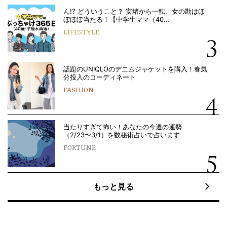
ん!? どういうこと？ 安堵から一転、女の勘はほ
ぼほぼ当たる！【中学生ママ（40…
LIFESTYLE
話題のUNIQLOのデニムジャケットを購入！春気
分投入のコーディネート
FASHION
当たりすぎて怖い！あなたの今週の運勢
（2/23〜3/1）を数秘術占いで占います
FORTUNE
もっと見る