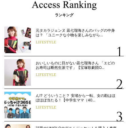
ランキング
元タカラジェンヌ 凪七瑠海さんのバッグの中身
は？ 「ユニークな小物を楽しみながら…
LIFESTYLE
おいしいものに目がない凪七瑠海さん 「エビの
お寿司は断然生派です」【宝塚歌劇団O…
LIFESTYLE
ん!? どういうこと？ 安堵から一転、女の勘はほ
ぼほぼ当たる！【中学生ママ（40…
LIFESTYLE