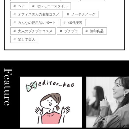
ヘア
セレモニースタイル
オフィス美人の偏愛コスメ
ノーテクメーク
みんなの愛用品レポート
40代美容
大人のプチプラコスメ
プチプラ
無印良品
楽して美人