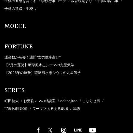
子供の五感を育てる
学校行事コーデ
教育現場より
子供の習い事
/
/
/
/
子供の進路・学校
/
MODEL
FORTUNE
運命数から導く週間“女の数字占い”
【2月の運勢】琉球風水志シウマの九星気学
【2026年の運勢】琉球風水志シウマの九星気学
SERIES
町田啓太
お受験ママの相談室
editor_kao
こじらせ男
/
/
/
/
宝塚歌劇団OG
ワーママあるある劇場
耳恋
/
/