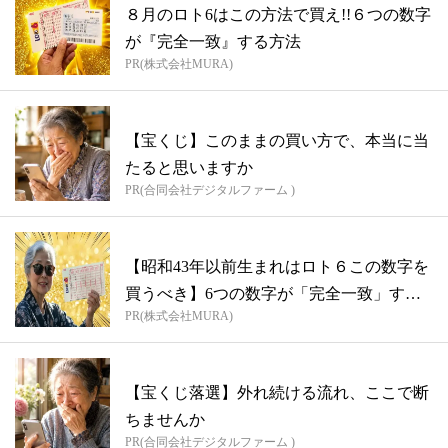
８月のロト6はこの方法で買え!!６つの数字
が『完全一致』する方法
PR(株式会社MURA)
【宝くじ】このままの買い方で、本当に当
たると思いますか
PR(合同会社デジタルファーム )
【昭和43年以前生まれはロト６この数字を
買うべき】6つの数字が「完全一致」する
PR(株式会社MURA)
方...
【宝くじ落選】外れ続ける流れ、ここで断
ちませんか
PR(合同会社デジタルファーム )