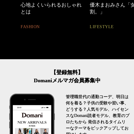
中身
心地よくいられるおしゃれ
優木まおみさん「
とは
割。」
FASHION
LIFESTYLE
【登録無料】
Domaniメルマガ会員募集中
管理職世代の通勤コーデ、明日は
何を着る？子供の受験や習い事、
どうする？人気モデル、ハイセン
スなDomani読者モデル、教育のプ
ロたちから 発信されるタイムリ
ーなテーマをピックアップしてお