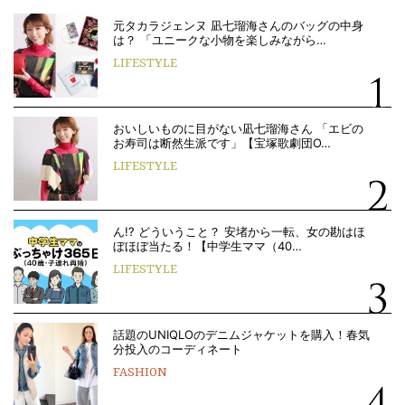
元タカラジェンヌ 凪七瑠海さんのバッグの中身
は？ 「ユニークな小物を楽しみながら…
LIFESTYLE
おいしいものに目がない凪七瑠海さん 「エビの
お寿司は断然生派です」【宝塚歌劇団O…
LIFESTYLE
ん!? どういうこと？ 安堵から一転、女の勘はほ
ぼほぼ当たる！【中学生ママ（40…
LIFESTYLE
話題のUNIQLOのデニムジャケットを購入！春気
分投入のコーディネート
FASHION