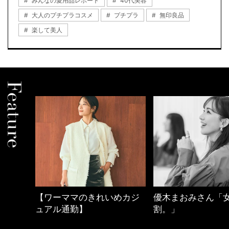
みんなの愛用品レポート
40代美容
大人のプチプラコスメ
プチプラ
無印良品
楽して美人
【ワーママのきれいめカジ
優木まおみさん「
ュアル通勤】
割。」