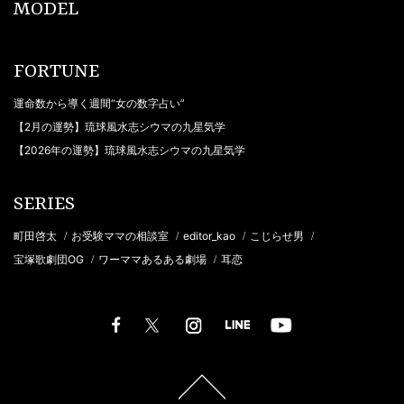
MODEL
FORTUNE
運命数から導く週間“女の数字占い”
【2月の運勢】琉球風水志シウマの九星気学
【2026年の運勢】琉球風水志シウマの九星気学
SERIES
町田啓太
お受験ママの相談室
editor_kao
こじらせ男
/
/
/
/
宝塚歌劇団OG
ワーママあるある劇場
耳恋
/
/