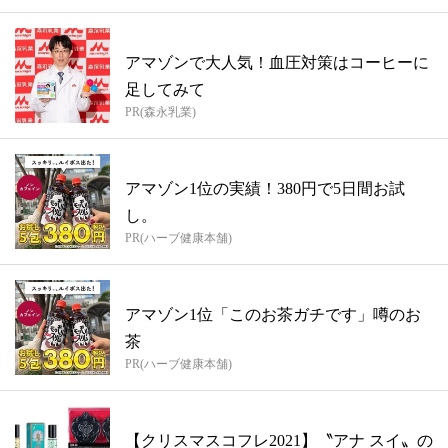
アマゾンで大人気！血圧対策はコーヒーに
足してみて
PR(森永乳業)
アマゾン1位の実績！380円で5日間お試
し。
PR(ハーブ健康本舗)
アマゾン1位「このお茶ガチです」噂のお
茶
PR(ハーブ健康本舗)
【クリスマスコフレ2021】〝アナ スイ〟の