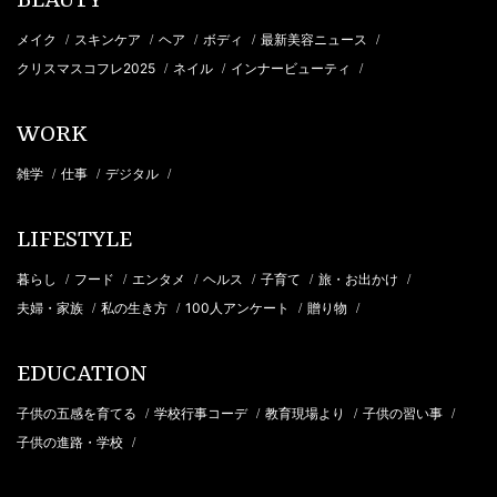
BEAUTY
メイク
スキンケア
ヘア
ボディ
最新美容ニュース
/
/
/
/
/
クリスマスコフレ2025
ネイル
インナービューティ
/
/
/
WORK
雑学
仕事
デジタル
/
/
/
LIFESTYLE
暮らし
フード
エンタメ
ヘルス
子育て
旅・お出かけ
/
/
/
/
/
/
夫婦・家族
私の生き方
100人アンケート
贈り物
/
/
/
/
EDUCATION
子供の五感を育てる
学校行事コーデ
教育現場より
子供の習い事
/
/
/
/
子供の進路・学校
/