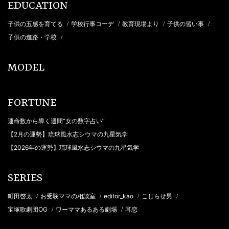
EDUCATION
子供の五感を育てる
学校行事コーデ
教育現場より
子供の習い事
/
/
/
/
子供の進路・学校
/
MODEL
FORTUNE
運命数から導く週間“女の数字占い”
【2月の運勢】琉球風水志シウマの九星気学
【2026年の運勢】琉球風水志シウマの九星気学
SERIES
町田啓太
お受験ママの相談室
editor_kao
こじらせ男
/
/
/
/
宝塚歌劇団OG
ワーママあるある劇場
耳恋
/
/