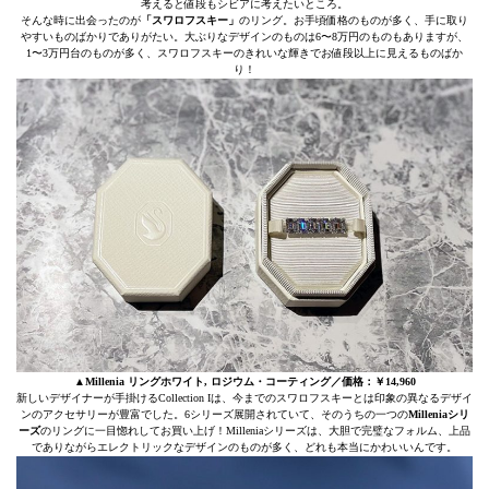
考えると値段もシビアに考えたいところ。
そんな時に出会ったのが
「スワロフスキー」
のリング。お手頃価格のものが多く、手に取り
やすいものばかりでありがたい。大ぶりなデザインのものは6〜8万円のものもありますが、
1〜3万円台のものが多く、スワロフスキーのきれいな輝きでお値段以上に見えるものばか
り！
▲Millenia リングホワイト, ロジウム・コーティング／価格：￥14,960
新しいデザイナーが手掛けるCollection Iは、今までのスワロフスキーとは印象の異なるデザイ
ンのアクセサリーが豊富でした。6シリーズ展開されていて、そのうちの一つの
Milleniaシリ
ーズ
のリングに一目惚れしてお買い上げ！Milleniaシリーズは、大胆で完璧なフォルム、上品
でありながらエレクトリックなデザインのものが多く、どれも本当にかわいいんです。