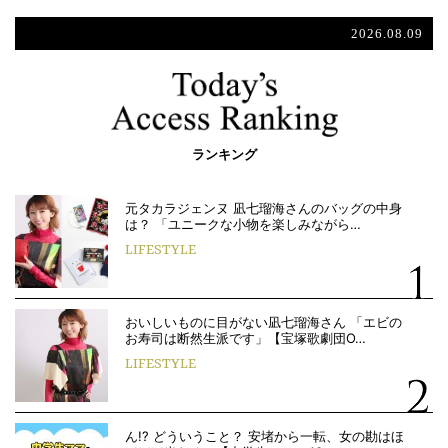
2026.08.09
ランキング
元タカラジェンヌ 凪七瑠海さんのバッグの中身
は？ 「ユニークな小物を楽しみながら…
LIFESTYLE
おいしいものに目がない凪七瑠海さん 「エビの
お寿司は断然生派です」【宝塚歌劇団O…
LIFESTYLE
ん!? どういうこと？ 安堵から一転、女の勘はほ