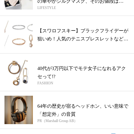
の華やかシルクマスク、そのお値段は…
LIFESTYLE
【スワロフスキー】ブラックフライデーが
狙いめ！人気のテニスブレスレットなど煌
めく...
40代が3万円以下でモテ女子になれるアク
セって!?
FASHION
64年の歴史が宿るヘッドホン、いい意味で
「想定外」の音質
PR（Marshall Group AB）