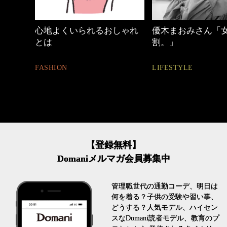
しゃれ
優木まおみさん「女の時間
40代の小顔メイク
割。」
BEAUTY
LIFESTYLE
【登録無料】
Domaniメルマガ会員募集中
管理職世代の通勤コーデ、明日は
何を着る？子供の受験や習い事、
どうする？人気モデル、ハイセン
スなDomani読者モデル、教育のプ