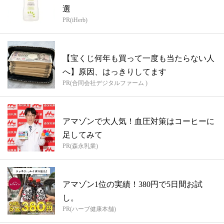
選
PR(iHerb)
【宝くじ何年も買って一度も当たらない人
へ】原因、はっきりしてます
PR(合同会社デジタルファーム )
アマゾンで大人気！血圧対策はコーヒーに
足してみて
PR(森永乳業)
アマゾン1位の実績！380円で5日間お試
し。
PR(ハーブ健康本舗)