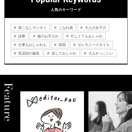
人気のキーワード
着こなしマンネリ
こなれ感
大人の女子力
診断
服のお手入れ
忙しくてもおしゃれ
仕事もおしゃれも
韓国
セレモニースタイル
気温別の服装
楽しておしゃれ
大人かっこいい