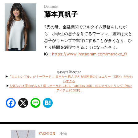
Domanist
藤本真帆子
2児の母。金融機関でフルタイム勤務をしなが
ら、小学生の息子を育てるワーママ。週末は夫と
息子がキャンプで留守にすることが多くなり、ひ
とり時間を満喫できるようになったそう。
IG：
https://www.instagram.com/mahoko_f/
あわせて読みたい
▶︎
〝大人シンプル〟がキーワード！ 日本から購入できる韓国発のジュエリー「ORN」がかわ
いすぎる
▶︎
人気なのは理由がある！癒しオーラあふれる「ARTIDA OUD」のエメラルドリング【旬な
アイテムSCOOP】
Facebook
X
Line
Hatena
FASHION
小物