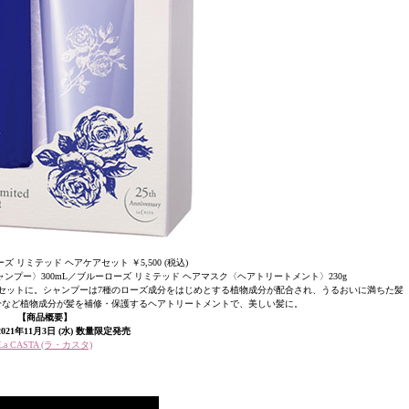
 リミテッド ヘアケアセット ￥5,500 (税込)
プー〉300mL／ブルーローズ リミテッド ヘアマスク〈ヘアトリートメント〉230g
セットに。シャンプーは7種のローズ成分をはじめとする植物成分が配合され、うるおいに満ちた髪
分など植物成分が髪を補修・保護するヘアトリートメントで、美しい髪に。
【商品概要】
021年11月3日 (水) 数量限定発売
La CASTA (ラ・カスタ)