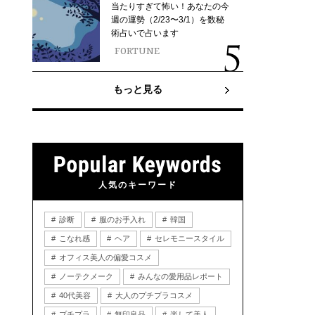
当たりすぎて怖い！あなたの今
週の運勢（2/23〜3/1）を数秘
術占いで占います
FORTUNE
もっと見る
人気のキーワード
診断
服のお手入れ
韓国
こなれ感
ヘア
セレモニースタイル
オフィス美人の偏愛コスメ
ノーテクメーク
みんなの愛用品レポート
40代美容
大人のプチプラコスメ
プチプラ
無印良品
楽して美人