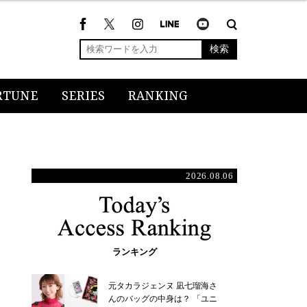
検索
RTUNE
SERIES
RANKING
2026.08.06
ランキング
元タカラジェンヌ 凪七瑠海さ
んのバッグの中身は？ 「ユニ