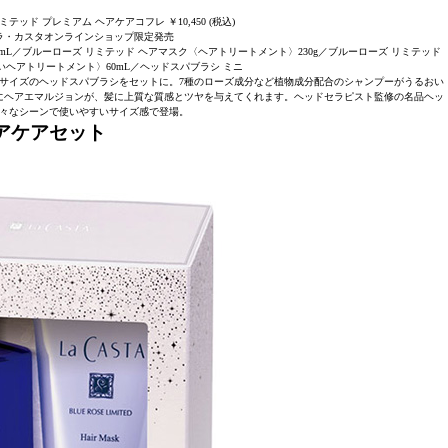
テッド プレミアム ヘアケアコフレ ￥10,450 (税込)
ラ・カスタオンラインショップ限定発売
mL／ブルーローズ リミテッド ヘアマスク〈ヘアトリートメント〉230g／ブルーローズ リミテッド
ヘアトリートメント〉60mL／ヘッドスパブラシ ミニ
サイズのヘッドスパブラシをセットに。7種のローズ成分など植物成分配合のシャンプーがうるおい
にヘアエマルジョンが、髪に上質な質感とツヤを与えてくれます。ヘッドセラピスト監修の名品ヘッ
々なシーンで使いやすいサイズ感で登場。
ヘアケアセット