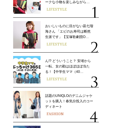
ークな小物を楽しみながら…
LIFESTYLE
おいしいものに目がない凪七瑠
海さん 「エビのお寿司は断然
生派です」【宝塚歌劇団O…
LIFESTYLE
ん!? どういうこと？ 安堵から
一転、女の勘はほぼほぼ当た
る！【中学生ママ（40…
LIFESTYLE
話題のUNIQLOのデニムジャケ
ットを購入！春気分投入のコー
ディネート
FASHION