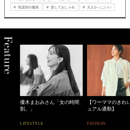
気温別の服装
楽しておしゃれ
大人かっこいい
の時間
【ワーママのきれいめカジ
心地よくいられる
ュアル通勤】
とは
FASHION
FASHION