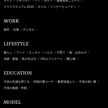
メイク
スキンケア
ヘア
ボディ
最新美容ニュース
/
/
/
/
/
クリスマスコフレ2025
ネイル
インナービューティ
/
/
/
WORK
雑学
仕事
デジタル
/
/
/
LIFESTYLE
暮らし
フード
エンタメ
ヘルス
子育て
旅・お出かけ
/
/
/
/
/
/
夫婦・家族
私の生き方
100人アンケート
贈り物
/
/
/
/
EDUCATION
子供の五感を育てる
学校行事コーデ
教育現場より
子供の習い事
/
/
/
/
子供の進路・学校
/
MODEL