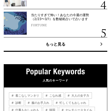
当たりすぎて怖い！あなたの今週の運勢
（2/23〜3/1）を数秘術占いで占います
FORTUNE
もっと見る
人気のキーワード
着こなしマンネリ
こなれ感
大人の女子力
診断
服のお手入れ
忙しくてもおしゃれ
仕事もおしゃれも
韓国
セレモニースタイル