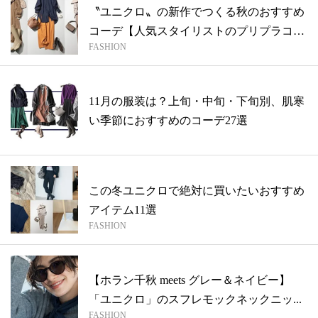
〝ユニクロ〟の新作でつくる秋のおすすめ
コーデ【人気スタイリストのプリプラコー
FASHION
デ対...
11月の服装は？上旬・中旬・下旬別、肌寒
い季節におすすめのコーデ27選
この冬ユニクロで絶対に買いたいおすすめ
アイテム11選
FASHION
【ホラン千秋 meets グレー＆ネイビー】
「ユニクロ」のスフレモックネックニッ...
FASHION