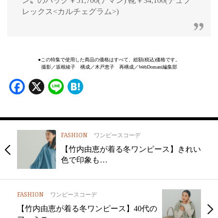
ン〟のバッグ￥51,700(アマン) 靴￥34,100(デュプ
レックス<カルチェグラム>)
●この特集で使用した商品の価格はすべて、総額(税込)価格です。
撮影／坂根綾子 構成／木戸恵子 再構成／WebDomani編集部
Facebook
X
Line
Hatena
FASHION
ワンピースコーデ
【竹内由恵が着る冬ワンピース】きれい
色で印象も…
FASHION
ワンピースコーデ
【竹内由恵が着る冬ワンピース】40代の