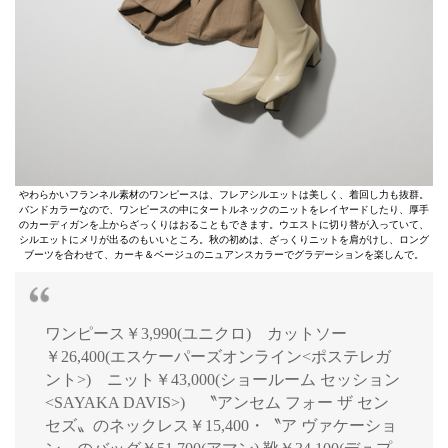
やわらかいフランネル素材のワンピースは、フレアシルエットは美しく、着回し力も抜群。
バンドカラーなので、ワンピースの中にタートルネックのニットをレイヤードしたり、厚手
のカーディガンを上からざっくりはおることもできます。ウエストに切り替が入っていて、
シルエットにメリが出るのもいいところ。秋の初めは、ざっくりニットを肩がけし、ロング
ブーツを合わせて、カーキ＆ベージュのニュアンスカラーでグラデーションを楽しんで。
ワンピース￥3,990(ユニクロ) カットソー
￥26,400(エスケーパーズオンライン<ポステレガ
ント>) ニット￥43,000(ショールーム セッション
<SAYAKA DAVIS>) 〝アンセム フォー ザ セン
セズ〟のネックレス￥15,400・〝ア ヴァケーショ