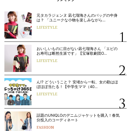
元タカラジェンヌ 凪七瑠海さんのバッグの中身
は？ 「ユニークな小物を楽しみながら…
LIFESTYLE
おいしいものに目がない凪七瑠海さん 「エビの
お寿司は断然生派です」【宝塚歌劇団O…
LIFESTYLE
ん!? どういうこと？ 安堵から一転、女の勘はほ
ぼほぼ当たる！【中学生ママ（40…
LIFESTYLE
話題のUNIQLOのデニムジャケットを購入！春気
分投入のコーディネート
FASHION