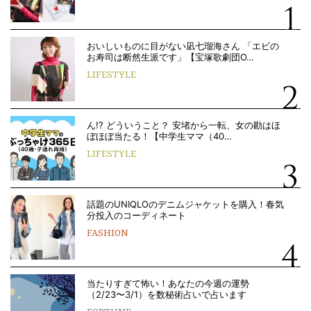
おいしいものに目がない凪七瑠海さん 「エビの
お寿司は断然生派です」【宝塚歌劇団O…
LIFESTYLE
ん!? どういうこと？ 安堵から一転、女の勘はほ
ぼほぼ当たる！【中学生ママ（40…
LIFESTYLE
話題のUNIQLOのデニムジャケットを購入！春気
分投入のコーディネート
FASHION
当たりすぎて怖い！あなたの今週の運勢
（2/23〜3/1）を数秘術占いで占います