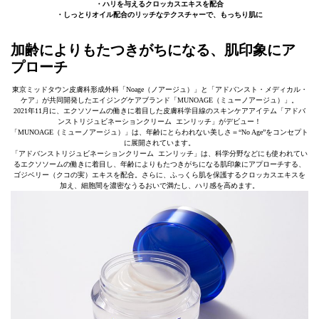
・ハリを与えるクロッカスエキスを配合
・しっとりオイル配合のリッチなテクスチャーで、もっちり肌に
加齢によりもたつきがちになる、肌印象にア
プローチ
東京ミッドタウン皮膚科形成外科「Noage（ノアージュ）」と「アドバンスト・メディカル・
ケア」が共同開発したエイジングケアブランド「MUNOAGE（ミューノアージュ）」。
2021年11月に、エクソソームの働きに着目した皮膚科学目線のスキンケアアイテム「アドバ
ンストリジュビネーションクリーム エンリッチ」がデビュー！
「MUNOAGE（ミューノアージュ）」は、年齢にとらわれない美しさ＝“No Age”をコンセプト
に展開されています。
「アドバンストリジュビネーションクリーム エンリッチ」は、科学分野などにも使われてい
るエクソソームの働きに着目し、年齢によりもたつきがちになる肌印象にアプローチする、
ゴジベリー（クコの実）エキスを配合。さらに、ふっくら肌を保護するクロッカスエキスを
加え、細胞間を濃密なうるおいで満たし、ハリ感を高めます。