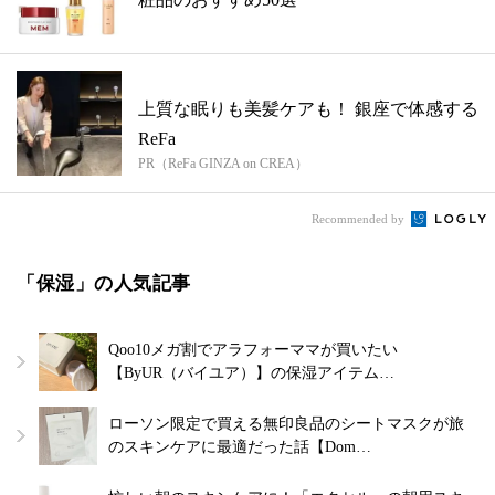
上質な眠りも美髪ケアも！ 銀座で体感する
ReFa
PR（ReFa GINZA on CREA）
Recommended by
「保湿」の人気記事
Qoo10メガ割でアラフォーママが買いたい
【ByUR（バイユア）】の保湿アイテム…
ローソン限定で買える無印良品のシートマスクが旅
のスキンケアに最適だった話【Dom…