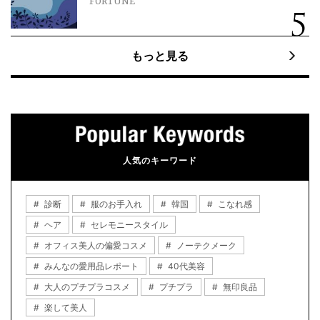
FORTUNE
もっと見る
人気のキーワード
診断
服のお手入れ
韓国
こなれ感
ヘア
セレモニースタイル
オフィス美人の偏愛コスメ
ノーテクメーク
みんなの愛用品レポート
40代美容
大人のプチプラコスメ
プチプラ
無印良品
楽して美人