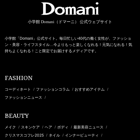
小学館 Domani（ドマーニ） 公式ウェブサイト
小学館「Domani」公式サイト。毎日忙しい40代の働く女性が、ファッショ
ン・美容・ライフスタイル…今よりもっと楽しくなれる！元気になれる！気
持ちよくなれる！こと限定でお届けするメディアです。
FASHION
コーディネート
ファッションコラム
おすすめアイテム
/
/
/
ファッションニュース
/
BEAUTY
メイク
スキンケア
ヘア
ボディ
最新美容ニュース
/
/
/
/
/
クリスマスコフレ2025
ネイル
インナービューティ
/
/
/