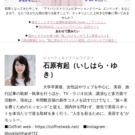
肌寒くなってきた今こそ、「アドバンストリジュビネーションクリーム エンリッチ」をなじ
ませて、もたつきがちな肌の巡りを促すことで、スッキリとした上向きな印象に導いてみま
せんか？
▶︎
東京ミッドタウン皮膚科形成外科 Noage（ノアージュ）
▶︎
MUNOAGE（ミューノアージュ）公式サイト
あわせて読みたい
▶︎
肌のミネラルを補う唯一無二のスキンケア【ご褒美コスメ】
▶︎
【新谷酵素】から〝肌に塗るサプリメント発想〟のスキンケアが誕生！
ビューティ＆トラベルライター
石原有起（いしはら・ゆ
き）
大学卒業後、女性誌やウェブを中心に、美容、旅
行記事の取材・執筆を行うほか、TV・ラジオ出演、講演など多方面で
活動中。現在は、年間数百個の新作コスメを試すだけでなく、“旅＝美
を磨くためのエッセンス”と捉え、国内外を問わず、旅先で美容スポッ
トを体当たりで巡る取材を多く行う。“人生を彩るために、美容する”が
モットー。
■Coffret web：https://coffretweb.net/ ■Instagram：
@yukiishihara1112