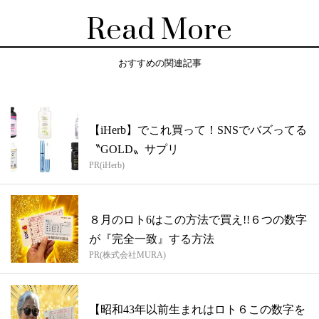
Read More
おすすめの関連記事
【iHerb】でこれ買って！SNSでバズってる
〝GOLD〟サプリ
PR(iHerb)
８月のロト6はこの方法で買え!!６つの数字
が『完全一致』する方法
PR(株式会社MURA)
【昭和43年以前生まれはロト６この数字を