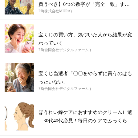
買うべき】6つの数字が「完全一致」する
PR(株式会社MURA)
方...
宝くじの買い方、気づいた人から結果が変
わっていく
PR(合同会社デジタルファーム )
宝くじ当選者「〇〇をやらずに買うのはも
ったいない」
PR(合同会社デジタルファーム )
ほうれい線ケアにおすすめのクリーム11選
｜30代40代必見！毎日のケアでふっくら...