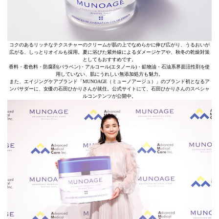
コクのあるリッチなテクスチャーのクリームが肌の上でなめらかに伸び広がり、うるおいが
広がる、しっとりオイルも採用。夏に浴びた紫外線によるダメージケアや、秋冬の乾燥対策
としてもおすすめです。
香料・着色料・防腐剤(パラベン)・アルコール(エタノール)・鉱物油・石油系界面活性剤を使
用していない、肌にうれしい無添加処方も魅力。
また、エイジングケアブランド「MUNOAGE（ミューノアージュ）」のブランド初となるア
ンバサダーに、女優の石田ひかりさんが就任。公式サイトにて、石田ひかりさんのスペシャ
ルコンテンツが公開中。