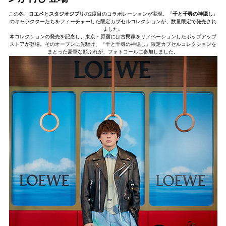
この冬、
ロエベ
と
スタジオジブリ
の2度⽬のコラボレーションが実現。『
千と千尋の神隠し
』
のキャラクターたちをフィーチャーした限定カプセルコレクションが、数量限定で発売され
ました。
本コレクションの発売を記念し、東京・原宿には古⺠家をリノベーションしたポップアップ
ストアが登場。そのオープンに先駆け、『千と千尋の神隠し』限定カプセルコレクションを
まとった豪華な顔ぶれが、フォトコールに参加しました。