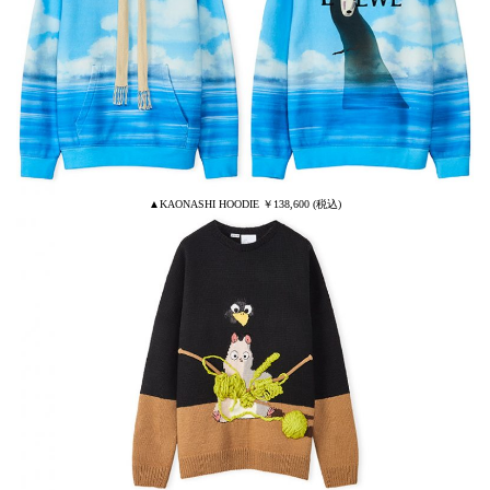
▲KAONASHI HOODIE ￥138,600 (税込)