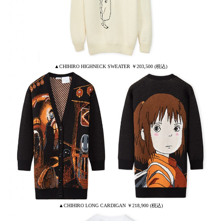
▲CHIHIRO HIGHNECK SWEATER ￥203,500 (税込)
▲CHIHIRO LONG CARDIGAN ￥218,900 (税込)