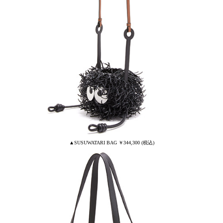
▲SUSUWATARI BAG ￥344,300 (税込)