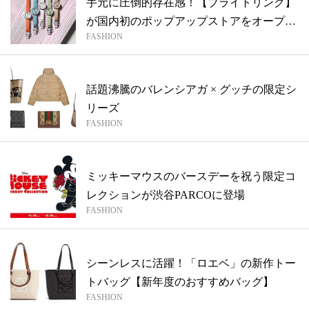
手元に圧倒的存在感！【ブライトリング】
が国内初のポップアップストアをオープ
FASHION
ン！夏...
話題沸騰のバレンシアガ × グッチの限定シ
リーズ
FASHION
ミッキーマウスのバースデーを祝う限定コ
レクションが渋谷PARCOに登場
FASHION
シーンレスに活躍！「ロエベ」の新作トー
トバッグ【新年度のおすすめバッグ】
FASHION