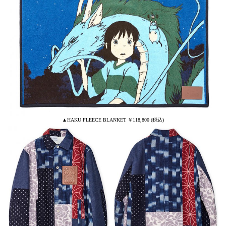
▲HAKU FLEECE BLANKET ￥118,800 (税込)