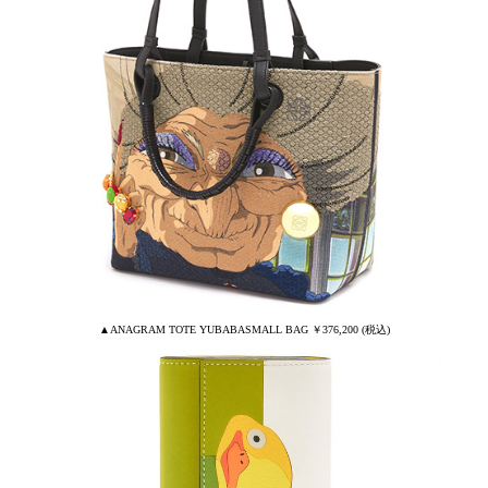
▲ANAGRAM TOTE YUBABASMALL BAG ￥376,200 (税込)