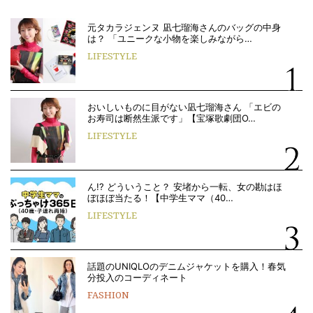
元タカラジェンヌ 凪七瑠海さんのバッグの中身
は？ 「ユニークな小物を楽しみながら…
LIFESTYLE
おいしいものに目がない凪七瑠海さん 「エビの
お寿司は断然生派です」【宝塚歌劇団O…
LIFESTYLE
ん!? どういうこと？ 安堵から一転、女の勘はほ
ぼほぼ当たる！【中学生ママ（40…
LIFESTYLE
話題のUNIQLOのデニムジャケットを購入！春気
分投入のコーディネート
FASHION