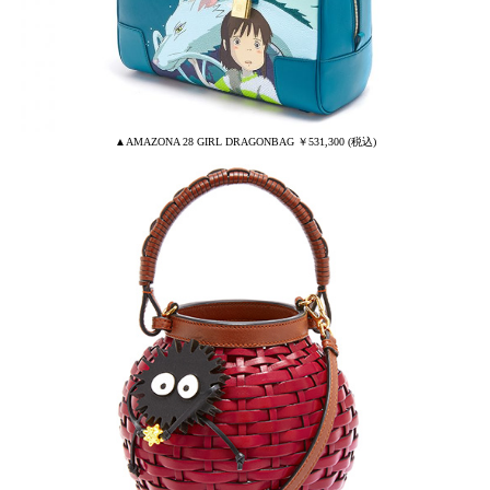
▲AMAZONA 28 GIRL DRAGONBAG ￥531,300 (税込)