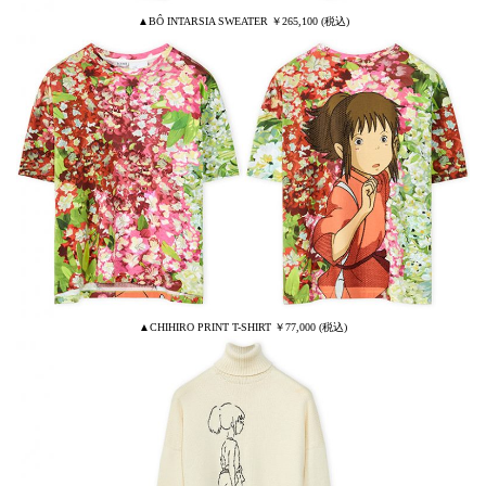
▲BÔ INTARSIA SWEATER ￥265,100 (税込)
▲CHIHIRO PRINT T-SHIRT ￥77,000 (税込)