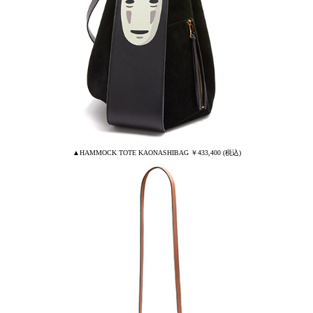
▲HAMMOCK TOTE KAONASHIBAG ￥433,400 (税込)