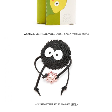
▲SMALL VERTICAL WALL OTORI-SAMA ￥93,500 (税込)
▲SUSUWATARI STUD ￥48,400 (税込)