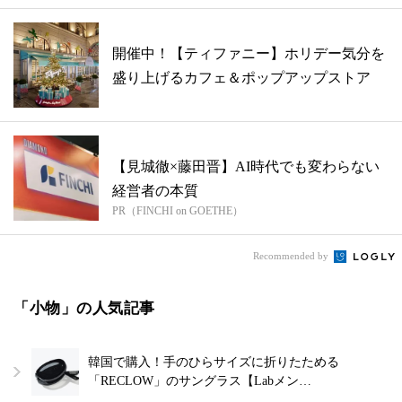
開催中！【ティファニー】ホリデー気分を
盛り上げるカフェ＆ポップアップストア
【見城徹×藤田晋】AI時代でも変わらない
経営者の本質
PR（FINCHI on GOETHE）
Recommended by
「小物」の人気記事
韓国で購入！手のひらサイズに折りたためる
「RECLOW」のサングラス【Labメン…