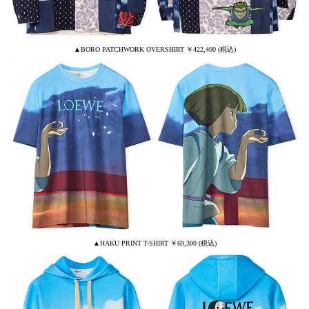
▲BORO PATCHWORK OVERSHIRT ￥422,400 (税込)
▲HAKU PRINT T-SHIRT ￥69,300 (税込)