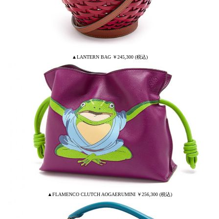
▲LANTERN BAG ￥245,300 (税込)
▲FLAMENCO CLUTCH AOGAERUMINI ￥256,300 (税込)