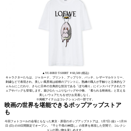
▲YU-BIRD T-SHIRT ￥60,500 (税込)
キャラクターたちは、ジャカード、プリント、アップリケ、パッチ、レザーマルケトリー、
刺繍などで表現され、美しい⾵景画は総柄のプリントに。熟練の職⼈が⼿触りと⽴体的なフ
ォルムにこだわり、さらに⽇本の古典的な技法である「ぼろ織り」にインスパイアされたウ
ェアやバッグも登場します。遊び心たっぷりなバッグや小物、「着られる映画化」と言える
美しいウェアたちをぜひお見逃しなく。
※掲載アイテムはコレクションの一部です。
映画の世界を堪能できるポップアップストア
も
今回フォトコールの会場ともなった東京・原宿のポップアップストアは、1⽉7⽇ (⾦) ～1⽉16
⽇ (⽇) の10⽇間限定でオープン。『千と千尋の神隠し』の世界を再現した空間で、コレクシ
ョンの買い物を楽しめます。