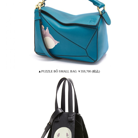
▲PUZZLE BÔ SMALL BAG ￥359,700 (税込)