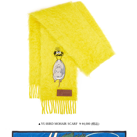
▲YU-BIRD MOHAIR SCARF ￥44,000 (税込)