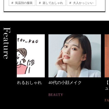
気温別の服装
楽しておしゃれ
大人かっこいい
しゃれ
40代の小顔メイク
【ワーママのきれ
ュアル通勤】
BEAUTY
FASHION