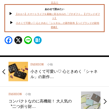
ロエベ
あわせて読みたい
【ロエベ】スマートライフを素敵に彩るSLGの「プチギフト」【ブランドギフ
ト】
小さくて可愛い♡ 心ときめく「シャネル」の新作財布【ハイブランドの財布
図鑑】
Facebook
X
Line
Hatena
FASHION
小物
小さくて可愛い♡ 心ときめく「シャネ
ル」の新作…
FASHION
小物
コンパクトなのに高機能！ 大人気の
〝二つ折り財…