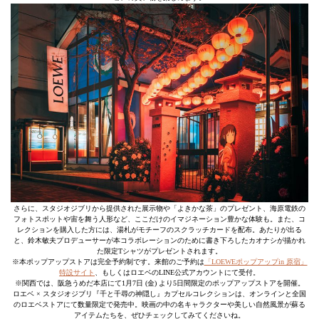
さらに、スタジオジブリから提供された展⽰物や「よきかな茶」のプレゼント、海原電鉄の
フォトスポットや宙を舞う⼈形など、ここだけのイマジネーション豊かな体験も。また、コ
レクションを購⼊した方には、湯札がモチーフのスクラッチカードを配布。あたりが出る
と、鈴⽊敏夫プロデューサーが本コラボレーションのために書き下ろしたカオナシが描かれ
た限定Tシャツがプレゼントされます。
※本ポップアップストアは完全予約制です。来館のご予約は
「LOEWEポップアップin 原宿」
特設サイト
、もしくはロエベのLINE公式アカウントにて受付。
※関⻄では、阪急うめだ本店にて1⽉7⽇ (⾦) より5⽇間限定のポップアップストアを開催。
ロエベ × スタジオジブリ『千と千尋の神隠し』カプセルコレクションは、オンラインと全国
のロエベストアにて数量限定で発売中。映画の中の名キャラクターや美しい⾃然⾵景が蘇る
アイテムたちを、ぜひチェックしてみてくださいね。