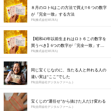
８月のロト6はこの方法で買え!!６つの数字
が『完全一致』する方法
PR(株式会社MURA)
【昭和43年以前生まれはロト６この数字を
買うべき】6つの数字が「完全一致」する
PR(株式会社MURA)
方...
同じ宝くじなのに、当たる人と外れる人の
違い実は“ここ”でした
PR(合同会社デジタルファーム )
宝くじの“運任せ”から抜けた人だけ変わる
PR(合同会社デジタルファーム )