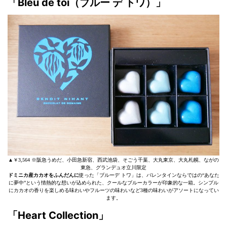
「Bleu de toi（ブルー デ トワ）」
▲￥3,564 ※阪急うめだ、小田急新宿、西武池袋、そごう千葉、大丸東京、大丸札幌、ながの
東急、グランデュオ立川限定
ドミニカ産カカオをふんだんに
使った「ブルーデ トワ」は、バレンタインならではの“あなた
に夢中”という情熱的な想いが込められた、クールなブルーカラーが印象的な一箱。シンプル
にカカオの香りを楽しめる味わいやフルーツの味わいなど3種の味わいがアソートになってい
ます。
「Heart Collection」