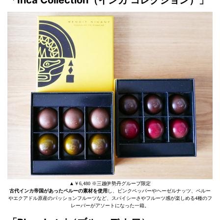
「Inca Collection（インカ コレクション）」
▲￥6,480 ※三越伊勢丹グループ限定
古代インカ帝国があったペルーの素材を使用
し、ピンクペッパーやヘーゼルナッツ、ペルー
やエクアドル原産のパッションフルーツなど、スパイシーさやフルーツ感が楽しめる4種のフ
レーバーがアソートになった一箱。