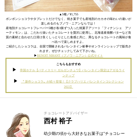
▲5種／¥1,755
ボンボンショコラやタブレットだけでなく、焼き菓子でも産地別のカカオの味わいの違いが
楽しめるのもブノワ・ニアンならでは！
産地別チョコレートフレーバー5種が各1個ずつ入った焼菓子アソート「フィナンシェ アソ
ーティモン」は、こだわり抜いたチョコレートを贅沢に使用し、北海道産発酵バターなど良
質の素材と合わせた口溶け良くしっとりとした食感と共に、異なるチョコレートの風味が食
べ比べで楽しめますよ。
ご紹介したショコラは、全国で開催されるバレンタイン催事やオンラインショップで販売さ
れます。ぜひチェックしてみて下さいね。
▶︎
BENOIT NIHANT（ブノワ・ニアン）公式サイト
こちらもおすすめ
帝国ホテル【パティスリー ガルガンチュワ】バレンタイン限定はアガるライ
ンナップ
〝 新作ショコラ〟が続々登場！【クラブハリエ バレンタインコレクション
2022】
チョコレートアドバイザー
西村 裕子
幼少期の頃から大好きなお菓子は“チョコレー