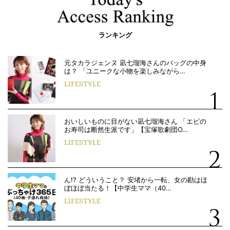
ランキング
元タカラジェンヌ 凪七瑠海さんのバッグの中身
は？ 「ユニークな小物を楽しみながら…
LIFESTYLE
おいしいものに目がない凪七瑠海さん 「エビの
お寿司は断然生派です」【宝塚歌劇団O…
LIFESTYLE
ん!? どういうこと？ 安堵から一転、女の勘はほ
ぼほぼ当たる！【中学生ママ（40…
LIFESTYLE