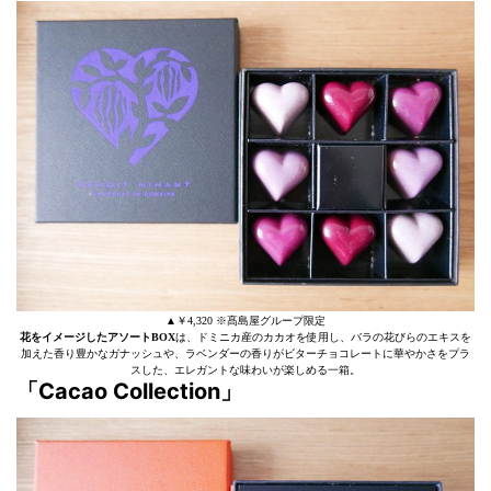
▲￥4,320 ※髙島屋グループ限定
花をイメージしたアソートBOX
は、ドミニカ産のカカオを使用し、バラの花びらのエキスを
加えた香り豊かなガナッシュや、ラベンダーの香りがビターチョコレートに華やかさをプラ
スした、エレガントな味わいが楽しめる一箱。
「Cacao Collection」