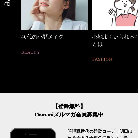
の時間
40代の小顔メイク
心地よくいられる
とは
BEAUTY
FASHION
【登録無料】
Domaniメルマガ会員募集中
管理職世代の通勤コーデ、明日は
何を着る？子供の受験や習い事、