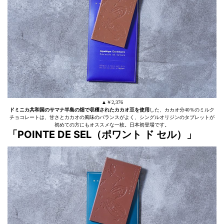
▲￥2,376
ドミニカ共和国のサマナ半島の畑で収穫されたカカオ豆を使用
した、カカオ分40％のミルク
チョコレートは、甘さとカカオの風味のバランスがよく、シングルオリジンのタブレットが
初めての方にもオススメな一枚。日本初登場です。
「POINTE DE SEL（ポワント ド セル）」