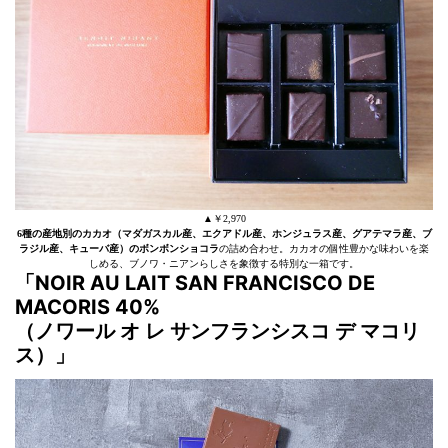
▲￥2,970
6種の産地別のカカオ（マダガスカル産、エクアドル産、ホンジュラス産、グアテマラ産、ブ
ラジル産、キューバ産）のボンボンショコラ
の詰め合わせ。カカオの個性豊かな味わいを楽
しめる、ブノワ・ニアンらしさを象徴する特別な一箱です。
「NOIR AU LAIT SAN FRANCISCO DE
MACORIS 40%
（ノワール オ レ サンフランシスコ デ マコリ
ス）」