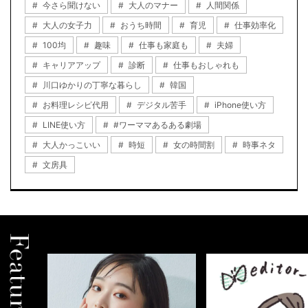
今さら聞けない
大人のマナー
人間関係
大人の女子力
おうち時間
育児
仕事効率化
100均
趣味
仕事も家庭も
夫婦
キャリアアップ
診断
仕事もおしゃれも
川口ゆかりの丁寧な暮らし
韓国
お料理レシピ代用
デジタル苦手
iPhone使い方
LINE使い方
#ワーママあるある劇場
大人かっこいい
時短
女の時間割
時事ネタ
文房具