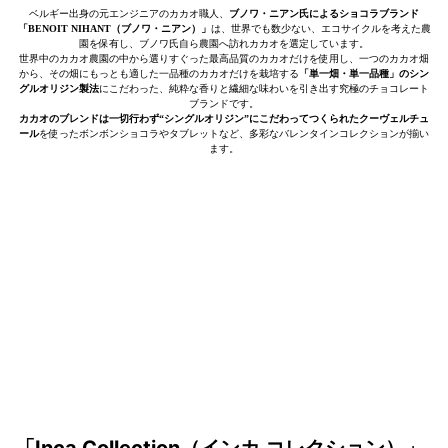
ベルギー出身の元エンジニアのカカオ職人、
ブノワ・ニアン氏によるショコラブランド
「BENOIT NIHANT（ブノワ・ニアン）」
は、世界でも数少ない、エコサイクルを考えた農
園を保有し、ブノワ氏自ら農園へ訪れカカオを選定しています。
世界中のカカオ農園の中から選りすぐった最高品質のカカオだけを使用し、一つのカカオ畑
から、その畑にもっとも適した一品種のカカオだけを栽培する
「単一畑・単一品種」のシン
グルオリジン製法
にこだわった、純粋な香りと繊細な味わいを引き出す究極のチョコレート
ブランドです。
カカオのブレンドは一切行わず“シングルオリジン”にこだわってつくられたクーヴェルチュ
ール
を使ったボンボンショコラやタブレットなど、多彩なバレンタインコレクションが揃い
ます。