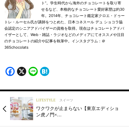
ト”。学生時代から海外のチョコレートを取り寄
せるなど、本格的なチョコレート愛好家歴は約30
年。2014年、チョコレート鑑定家クロエ・ドゥー
トレ・ルーセル氏が講師をつとめた、日本コネスール デュ ショコラ協
会認定のシニアアドバイザーの資格を取得。現在はチョコレートアドバ
イザーとして、Web・雑誌・ラジオなどのメディアにてオススメや注目
のチョコレートの紹介や記事を執筆中。インスタグラム：＠
365chocolats
Facebook
X
Line
Hatena
LIFESTYLE
スイーツ
ワクワクが止まらない【東京エディショ
ン虎ノ門×…