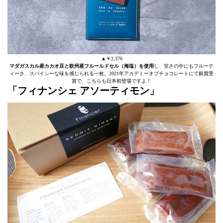
▲￥2,376
マダガスカル産カカオ豆と欧州産フルールドセル（海塩）を使用
し、甘さの中にもフルーテ
ィーさ、スパイシーな味を感じられる一枚。2021年アカデミーオブチョコレートにて銀賞受
賞で、こちらも日本初登場ですよ！
「フィナンシェ アソーティモン」