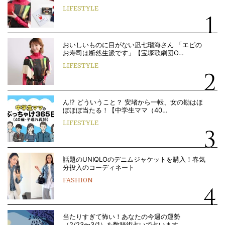
LIFESTYLE
おいしいものに目がない凪七瑠海さん 「エビの
お寿司は断然生派です」【宝塚歌劇団O…
LIFESTYLE
ん!? どういうこと？ 安堵から一転、女の勘はほ
ぼほぼ当たる！【中学生ママ（40…
LIFESTYLE
話題のUNIQLOのデニムジャケットを購入！春気
分投入のコーディネート
FASHION
当たりすぎて怖い！あなたの今週の運勢
（2/23〜3/1）を数秘術占いで占います