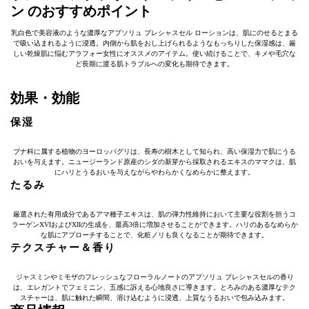
ン のおすすめポイント
乳白色で美容液のような濃厚なアプソリュ プレシャスセル ローションは、肌にのせるとまる
で吸い込まれるように浸透。内側から肌をおし上げられるようなもっちりした保湿感は、厳
しい乾燥肌に悩むアラフォー女性にオススメのアイテム。使い続けることで、キメや毛穴な
ど長期に渡る肌トラブルへの変化も期待できます。
効果・効能
保湿
ブナ科に属する植物のヨーロッパグリは、長寿の樹木として知られ、高い保湿力で肌にうる
おいを与えます。ニュージーランド原産のシダの新芽から採取されるエキスのママクは、肌
にハリとうるおいを与えながらやわらかくなめらかに整えます。
たるみ
厳選された有用成分であるアマ種子エキスは、肌の弾力性維持において主要な役割を担うコ
ラーゲンXVIおよびXIIの生成を、最高3倍に増加させることができます。ハリのあるなめらか
な肌にアプローチすることで、化粧ノリも良くなることが期待できます。
テクスチャー＆香り
ジャスミンやミモザのフレッシュなフローラルノートのアプソリュ プレシャスセルの香り
は、エレガントでフェミニン、五感に訴える心地良さに導きます。とろみのある濃厚なテク
スチャーは、肌に触れた瞬間、溶け込むように浸透、上質なうるおいで包み込みます。