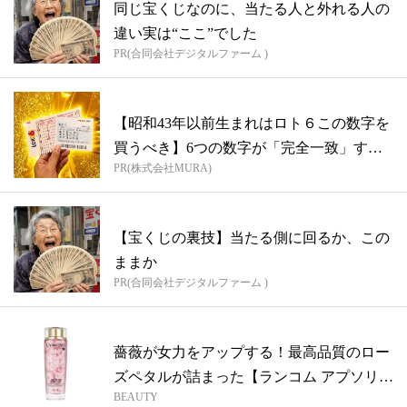
同じ宝くじなのに、当たる人と外れる人の
違い実は“ここ”でした
PR(合同会社デジタルファーム )
【昭和43年以前生まれはロト６この数字を
買うべき】6つの数字が「完全一致」する
PR(株式会社MURA)
方...
【宝くじの裏技】当たる側に回るか、この
ままか
PR(合同会社デジタルファーム )
薔薇が女力をアップする！最高品質のロー
ズペタルが詰まった【ランコム アプソリュ
BEAUTY
...