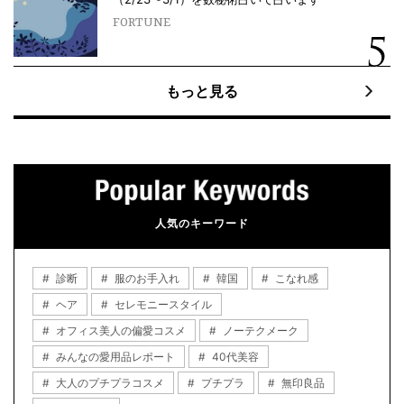
FORTUNE
もっと見る
人気のキーワード
診断
服のお手入れ
韓国
こなれ感
ヘア
セレモニースタイル
オフィス美人の偏愛コスメ
ノーテクメーク
みんなの愛用品レポート
40代美容
大人のプチプラコスメ
プチプラ
無印良品