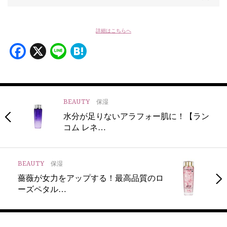
詳細はこちらへ
Facebook
X
Line
Hatena
BEAUTY
保湿
水分が足りないアラフォー肌に！【ラン
コム レネ…
BEAUTY
保湿
薔薇が女力をアップする！最高品質のロ
ーズペタル…