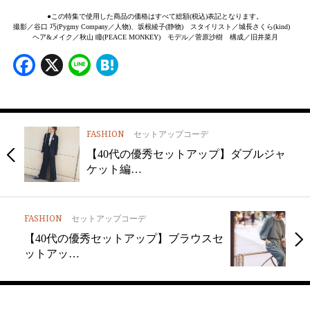
●この特集で使用した商品の価格はすべて総額(税込)表記となります。
撮影／谷口 巧(Pygmy Company／人物)、坂根綾子(静物) スタイリスト／城長さくら(kind)
ヘア&メイク／秋山 瞳(PEACE MONKEY) モデル／菅原沙樹 構成／旧井菜月
Facebook
X
Line
Hatena
FASHION
セットアップコーデ
【40代の優秀セットアップ】ダブルジャ
ケット編…
FASHION
セットアップコーデ
【40代の優秀セットアップ】ブラウスセ
ットアッ…