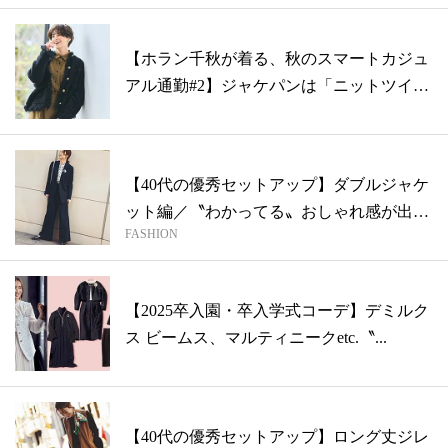
【ホラン千秋が着る、秋のスマートカジュ
アル通勤#2】ジャケパンは「ニットツイー
ド...
【40代の優秀セットアップ】ダブルジャケ
ット編／〝わかってる〟おしゃれ感が出る
FASHION
ア...
【2025卒入園・卒入学式コーデ】デミルク
ス ビームス、マルティニークetc.〝...
【40代の優秀セットアップ】ロング丈ジレ