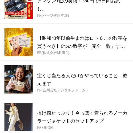
アマゾン1位の実績！380円で5日間お試
し。
PR(ハーブ健康本舗)
【昭和43年以前生まれはロト６この数字を
買うべき】6つの数字が「完全一致」する
PR(株式会社MURA)
方...
宝くじ当たる人だけがやっていること、教
えます
PR(合同会社デジタルファーム )
抜け感たっぷり！今っぽく着られるノーカ
ラージャケットのセットアップ
FASHION