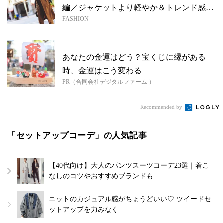
編／ジャケットより軽やか＆トレンド感あ
FASHION
り...
あなたの金運はどう？宝くじに縁がある
時、金運はこう変わる
PR（合同会社デジタルファーム ）
Recommended by
「セットアップコーデ」の人気記事
【40代向け】大人のパンツスーツコーデ23選｜着こ
なしのコツやおすすめブランドも
ニットのカジュアル感がちょうどいい♡ ツイードセ
ットアップを力みなく