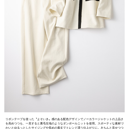
リボンテープを使った〝よそいき〟感のある配色デザインでノーカラージャケットの上品さ
を高めつつも、一見すると裏毛生地のようなダンボールニットを使用。スポーティな素材づ
かいとゆるっとしたサイジングや長めの着丈でトレンド漂う仕上がりに。きちんと見せつつ