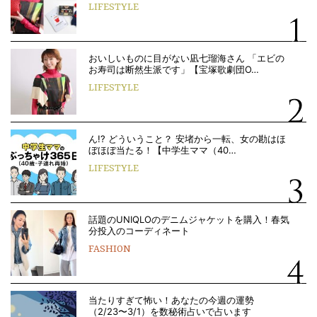
LIFESTYLE
おいしいものに目がない凪七瑠海さん 「エビの
お寿司は断然生派です」【宝塚歌劇団O…
LIFESTYLE
ん!? どういうこと？ 安堵から一転、女の勘はほ
ぼほぼ当たる！【中学生ママ（40…
LIFESTYLE
話題のUNIQLOのデニムジャケットを購入！春気
分投入のコーディネート
FASHION
当たりすぎて怖い！あなたの今週の運勢
（2/23〜3/1）を数秘術占いで占います