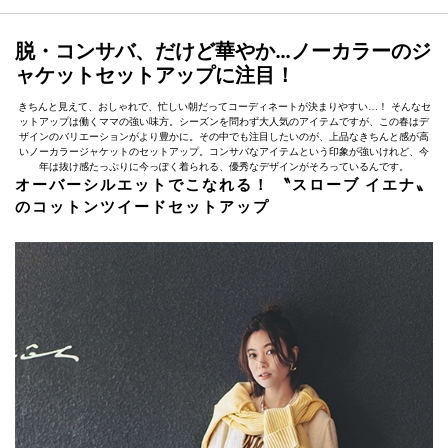
脱・コンサバ、だけど華やか…ノーカラーのジ
ャケットセットアップに注目！
きちんと見えて、おしゃれで、忙しい朝だってコーディネートが決まりやすい…！ そんなセ
ットアップは働くママの強い味方。シーズンを問わず大人気のアイテムですが、この春はデ
ザインのバリエーションがより豊かに。その中でも注目したいのが、上品なきちんと感が高
いノーカラージャケットのセットアップ。コンサバなアイテムという印象が強いけれど、今
年は抜け感たっぷりに今っぽく着られる、優秀なデザインがそろっているんです。
オーバーシルエットでこなれる！ 〝スローブ イエナ〟
のコットンツイードセットアップ