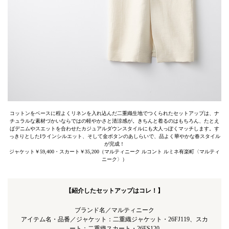
コットンをベースに程よくリネンを入れ込んだ二重織生地でつくられたセットアップは、ナ
チュラルな素材づかいならではの軽やかさと清涼感が。きちんと着るのはもちろん、たとえ
ばデニムやスエットを合わせたカジュアルダウンスタイルにも大人っぽくマッチします。す
っきりとしたIラインシルエット、そして金ボタンのあしらいで、品よく華やかな春スタイル
が完成！
ジャケット￥59,400・スカート￥35,200（マルティニーク ルコント ルミネ有楽町〈マルティ
ニーク〉）
【紹介したセットアップはコレ！】
ブランド名／マルティニーク
アイテム名・品番／ジャケット：二重織ジャケット・26FJ119、スカ
ート：二重織スカート・26FS120