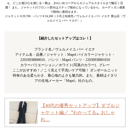
も、どこか遊び心を感じる一着は、きれいめコーデからカジュアルスタイルまで幅広く活
躍！ また、ジャケットのフロント部分はスナップ留めになっているから、カーディガン感覚
で軽快に着回せます。
ジャケット￥29,700・パンツ￥24,200（３月上旬発売／ヴェルメイユ パー イエナ 青山店〈ヴ
ェルメイユ パー イエナ〉）
【紹介したセットアップはコレ！】
ブランド名／ヴェルメイユ パー イエナ
アイテム名・品番／ジャケット：Mapel バイカラージャケット・
22010938800010、パンツ：Mapel パンツ・22030938801010
カラーバリエーション／ホワイト(写真のカラー)、グレー
ここがおすすめ！／こう見えて手洗いケア可能！ ダンボールニット
特有のある柔らかさ、着心地のよさも魅力的。また、素材はイタリ
アの生地メーカー「Mapel」社のもの。
【40代の優秀セットアップ】ダブルジ
ャケット編／〝わかってる〟おしゃ
れ…