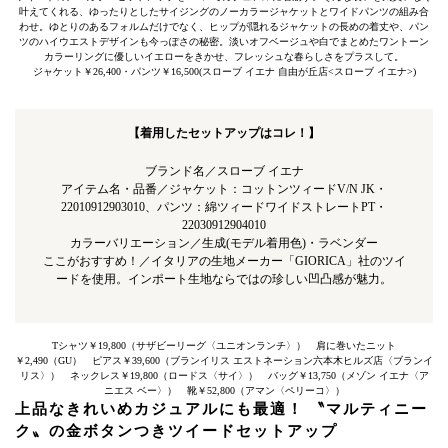
叶えてくれる、ゆったりとしたサイジングのノーカラージャケットとワイドパンツの組み合
わせ。ゆとりのあるフォルムだけでなく、ヒップが隠れるジャケットの長めの着丈や、パン
ツのハイウエストデザインも今っぽさの秘密。淡いオフベージュや白でまとめたワントーン
カラーリングに優しいイエローをきかせ、フレッシュな春らしさをプラスして。
ジャケット￥26,400・パンツ￥16,500(スローブ イエナ 自由が丘店<スローブ イエナ>)
【着用したセットアップはコレ！】
ブランド名／スローブ イエナ
アイテム名・品番／ジャケット：コットンツィードV/N JK・
22010912903010、パンツ：綿ツィードワイドストレートPT・
22030912904010
カラーバリエーション／生成(モデル着用色)・ラベンダー
ここがおすすめ！／イタリアの生地メーカー「GIORICA」社のツイ
ードを使用。インポート生地ならではの珍しい凹凸感が魅力。
Tシャツ￥19,800（サザビーリーグ〈ユニオンランチ〉） 肩に巻いたニット
￥2,490（GU） ピアス￥39,600（ブランイリス エストネーション六本木ヒルズ店〈ブランイ
リス〉） ネックレス￥19,800（ロードス〈サイ〉） バッグ￥13,750（メゾン イエナ〈ア
ニエス ベー〉） 靴￥52,800（アマン〈ペリーコ〉）
上品なきれいめカジュアルにも最適！ 〝マルティニー
ク〟の金ボタンつきツイードセットアップ