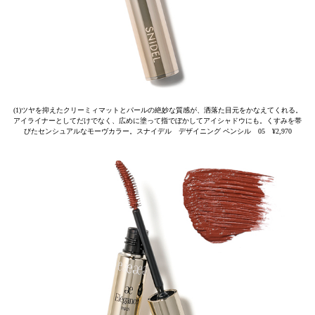
(1)ツヤを抑えたクリーミィマットとパールの絶妙な質感が、洒落た目元をかなえてくれる。
アイライナーとしてだけでなく、広めに塗って指でぼかしてアイシャドウにも。くすみを帯
びたセンシュアルなモーヴカラー。スナイデル デザイニング ペンシル 05 ¥2,970