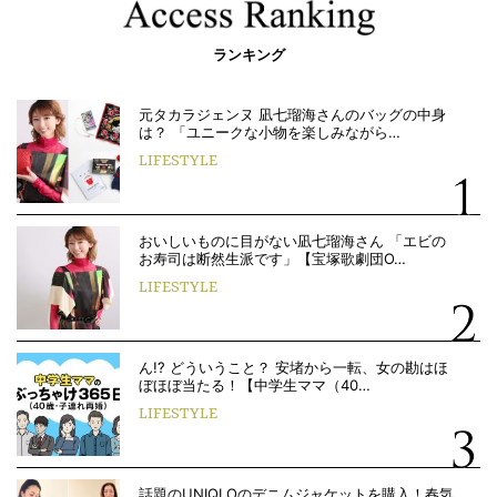
ランキング
元タカラジェンヌ 凪七瑠海さんのバッグの中身
は？ 「ユニークな小物を楽しみながら…
LIFESTYLE
おいしいものに目がない凪七瑠海さん 「エビの
お寿司は断然生派です」【宝塚歌劇団O…
LIFESTYLE
ん!? どういうこと？ 安堵から一転、女の勘はほ
ぼほぼ当たる！【中学生ママ（40…
LIFESTYLE
話題のUNIQLOのデニムジャケットを購入！春気