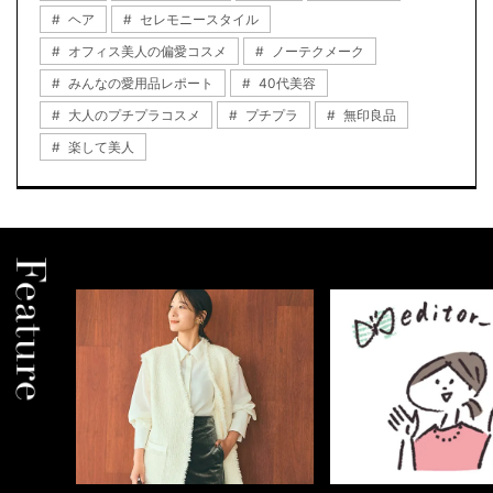
ヘア
セレモニースタイル
オフィス美人の偏愛コスメ
ノーテクメーク
みんなの愛用品レポート
40代美容
大人のプチプラコスメ
プチプラ
無印良品
楽して美人