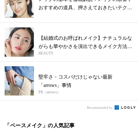
おすすめの道具、押さえておきたいテクニ
ック
【結婚式のお呼ばれメイク】ナチュラルな
がらも華やかさを演出できるメイク方法を
BEAUTY
伝授
堅牢さ・コスパだけじゃない最新
「arrows」事情
PR（arrows）
Recommended by
「ベースメイク」の人気記事