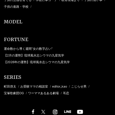
子供の進路・学校
/
MODEL
FORTUNE
運命数から導く週間“女の数字占い”
【2月の運勢】琉球風水志シウマの九星気学
【2026年の運勢】琉球風水志シウマの九星気学
SERIES
町田啓太
お受験ママの相談室
editor_kao
こじらせ男
/
/
/
/
宝塚歌劇団OG
ワーママあるある劇場
耳恋
/
/