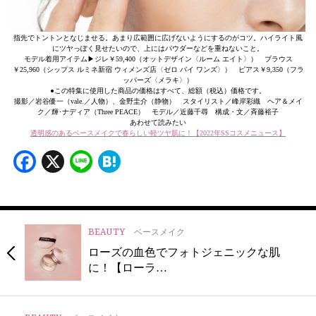
指先でトントンとなじませる。あまり広範囲に広げないようにするのがコツ。ハイライト風
にツヤっぽく見せたいので、上にはパウダーなどを重ねないこと。
モデル着用アイテム▶︎ジレ￥59,400（オットデザイン〈ルーム エイト〉） ブラウス
￥25,960（シップス ルミネ新宿 ウィメンズ店〈ゼロ バイ ワンズ〉） ピアス￥9,350（フラ
ッパーズ〈メラキ〉）
●この特集に使用した商品の価格はすべて、総額（税込）価格です。
撮影／岩谷優一（vale.／人物）、金野圭介（静物） スタイリスト／峰岸彩織 ヘア＆メイ
ク／輝･ナディア（Three PEACE） モデル／近藤千尋 構成・文／斉藤裕子
あわせて読みたい
透明感のあるベースメイクで春らしい軽ツヤ肌に！【2022年SSコスメニュース】
Facebook
X
Line
Hatena
BEAUTY
ベースメイク
ローズの血色でフォトジェニックな肌
に！【ローラ…