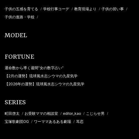
子供の五感を育てる
学校行事コーデ
教育現場より
子供の習い事
/
/
/
/
子供の進路・学校
/
MODEL
FORTUNE
運命数から導く週間“女の数字占い”
【2月の運勢】琉球風水志シウマの九星気学
【2026年の運勢】琉球風水志シウマの九星気学
SERIES
町田啓太
お受験ママの相談室
editor_kao
こじらせ男
/
/
/
/
宝塚歌劇団OG
ワーママあるある劇場
耳恋
/
/