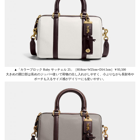
▲「カラーブロック Ruby サッチェル 25」［H18cm×W25cm×D14.5cm］￥93,500
大きめの開口部は長めのジッパー使いで荷物の出し入れがしやすく、小ぶりながら長財布や
ポーチも入るサイズ感がデイリーにも使いやすい。