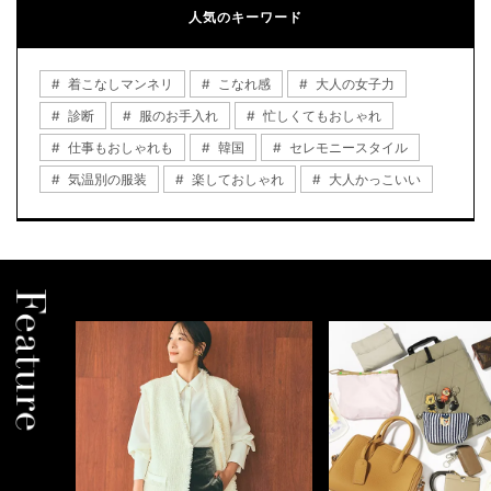
人気のキーワード
着こなしマンネリ
こなれ感
大人の女子力
診断
服のお手入れ
忙しくてもおしゃれ
仕事もおしゃれも
韓国
セレモニースタイル
気温別の服装
楽しておしゃれ
大人かっこいい