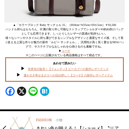
▲「カラーブロック Ruby サッチェル 25」［H18cm×W25cm×D14.5cm］￥93,500
ハンドル持ちはもちろん、付属の取り外し可能なストラップでショルダーや斜め掛けバッグ
としても応用できます。しっとりしたレザーの質感が気持ちいい。
様々なシーンやスタイルに持ち運びできるシンプルなデザインと適度なサイズ感、そして長
く使える上質な作りが魅力の新作「ルビー サッチェル」。汎用性が高く長く愛せるNEWバッ
グで、サステナブルなおしゃれを心掛けるのも素敵ですね。
▶︎
コーチ
※このページに記載されている商品価格はすべて税込です。
あわせて読みたい
世界先行販売！【フェンディ】ピーカブーの新作レザーグッズ
運を引き寄せるカラーが目白押し！【コーチ】の新作レザーアイテム
Facebook
X
Line
Hatena
FASHION
小物
きれい色が映える！【ショーメ】〝リア