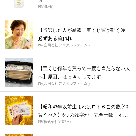
選
PR(iHerb)
【当選した人が暴露】宝くじ運が動く時、
必ずある前触れ
PR(合同会社デジタルファーム )
【宝くじ何年も買って一度も当たらない人
へ】原因、はっきりしてます
PR(合同会社デジタルファーム )
【昭和43年以前生まれはロト６この数字を
買うべき】6つの数字が「完全一致」する
PR(株式会社MURA)
方...