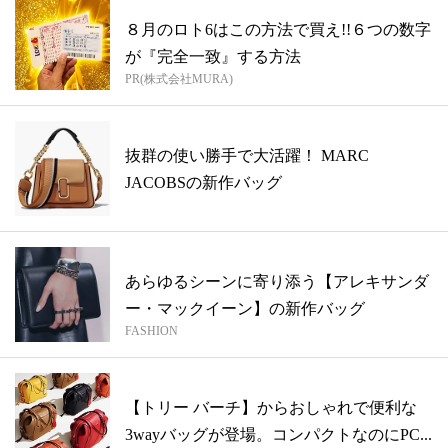
８月のロト6はこの方法で買え!!６つの数字
が『完全一致』する方法
PR(株式会社MURA)
抜群の使い勝手で大活躍！ MARC
JACOBSの新作バッグ
あらゆるシーンに寄り添う【アレキサンダ
ー・マックイーン】の新作バッグ
FASHION
【トリー バーチ】からおしゃれで便利な
3wayバッグが登場。コンパクトなのにPC...