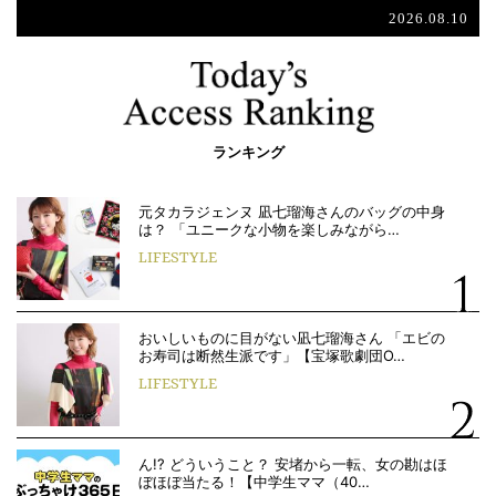
2026.08.10
ランキング
元タカラジェンヌ 凪七瑠海さんのバッグの中身
は？ 「ユニークな小物を楽しみながら…
LIFESTYLE
おいしいものに目がない凪七瑠海さん 「エビの
お寿司は断然生派です」【宝塚歌劇団O…
LIFESTYLE
ん!? どういうこと？ 安堵から一転、女の勘はほ
ぼほぼ当たる！【中学生ママ（40…