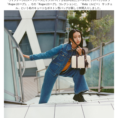
ヴィンテージのスーツケースにインスパイアされ作られたコーチのイットバッグの1つ
「Rogue (ローグ)」。その「Rogue (ローグ)」コレクションに、「Ruby（ルビー） サッチェ
ル」という名のキュートなボストン型バッグが新しく仲間入りしました。