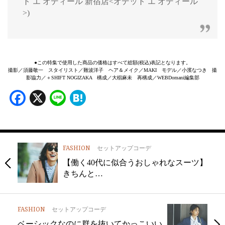
ト エ オディール 新宿店<オデット エ オディール
>)
●この特集で使用した商品の価格はすべて総額(税込)表記となります。
撮影／須藤敬一 スタイリスト／難波洋子 ヘア＆メイク／MAKI モデル／小濱なつき 撮
影協力／＋SHIFT NOGIZAKA 構成／大椙麻未 再構成／WEBDomani編集部
Facebook
X
Line
Hatena
FASHION
セットアップコーデ
【働く40代に似合うおしゃれなスーツ】
きちんと…
FASHION
セットアップコーデ
ベーシックなのに群を抜いてかっこいい