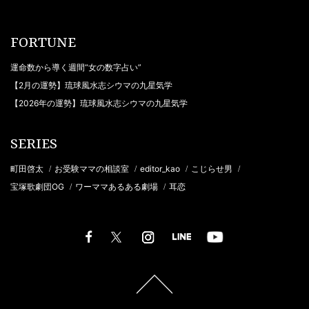
FORTUNE
運命数から導く週間“女の数字占い”
【2月の運勢】琉球風水志シウマの九星気学
【2026年の運勢】琉球風水志シウマの九星気学
SERIES
町田啓太
お受験ママの相談室
editor_kao
こじらせ男
/
/
/
/
宝塚歌劇団OG
ワーママあるある劇場
耳恋
/
/