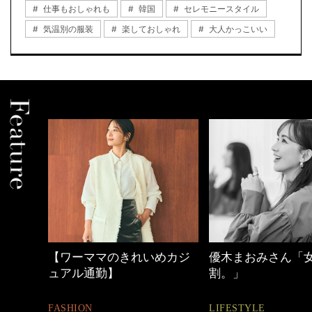
仕事もおしゃれも
韓国
セレモニースタイル
気温別の服装
楽しておしゃれ
大人かっこいい
めカジ
優木まおみさん「女の時間
心地よくいられる
割。」
とは
LIFESTYLE
FASHION