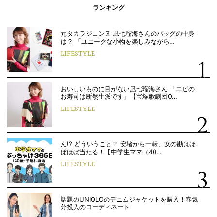
ランキング
元タカラジェンヌ 凪七瑠海さんのバッグの中身
は？ 「ユニークな小物を楽しみながら…
LIFESTYLE
おいしいものに目がない凪七瑠海さん 「エビの
お寿司は断然生派です」【宝塚歌劇団O…
LIFESTYLE
ん!? どういうこと？ 安堵から一転、女の勘はほ
ぼほぼ当たる！【中学生ママ（40…
LIFESTYLE
話題のUNIQLOのデニムジャケットを購入！春気
分投入のコーディネート