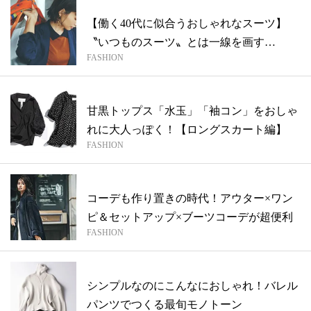
【働く40代に似合うおしゃれなスーツ】
〝いつものスーツ〟とは一線を画す
FASHION
LAUTR...
甘黒トップス「水玉」「袖コン」をおしゃ
れに大人っぽく！【ロングスカート編】
FASHION
コーデも作り置きの時代！アウター×ワン
ピ＆セットアップ×ブーツコーデが超便利
FASHION
シンプルなのにこんなにおしゃれ！バレル
パンツでつくる最旬モノトーン