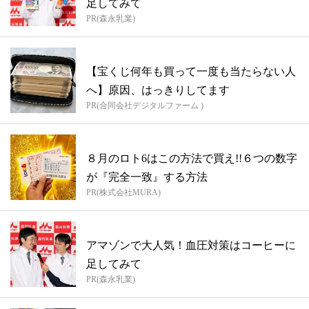
足してみて
PR(森永乳業)
【宝くじ何年も買って一度も当たらない人
へ】原因、はっきりしてます
PR(合同会社デジタルファーム )
８月のロト6はこの方法で買え!!６つの数字
が『完全一致』する方法
PR(株式会社MURA)
アマゾンで大人気！血圧対策はコーヒーに
足してみて
PR(森永乳業)