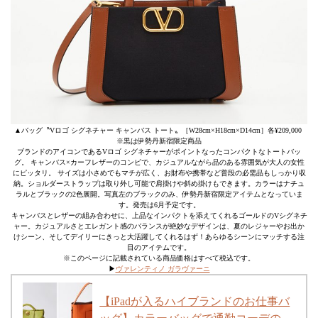
▲バッグ〝Vロゴ シグネチャー キャンバス トート〟［W28cm×H18cm×D14cm］各¥209,000
※黒は伊勢丹新宿限定商品
ブランドのアイコンであるVロゴ シグネチャーがポイントなったコンパクトなトートバッ
グ。 キャンバス×カーフレザーのコンビで、カジュアルながら品のある雰囲気が大人の女性
にピッタリ。 サイズは小さめでもマチが広く、お財布や携帯など普段の必需品もしっかり収
納。ショルダーストラップは取り外し可能で肩掛けや斜め掛けもできます。カラーはナチュ
ラルとブラックの2色展開。写真左のブラックのみ、伊勢丹新宿限定アイテムとなっていま
す。発売は6月予定です。
キャンバスとレザーの組み合わせに、上品なインパクトを添えてくれるゴールドのVシグネチ
ャー。カジュアルさとエレガント感のバランスが絶妙なデザインは、夏のレジャーやお出か
けシーン、そしてデイリーにきっと大活躍してくれるはず！あらゆるシーンにマッチする注
目のアイテムです。
※このページに記載されている商品価格はすべて税込です。
▶︎
ヴァレンティノ ガラヴァーニ
【iPadが入るハイブランドのお仕事バ