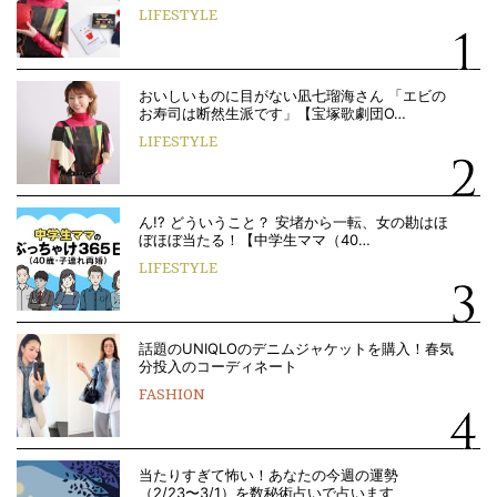
LIFESTYLE
おいしいものに目がない凪七瑠海さん 「エビの
お寿司は断然生派です」【宝塚歌劇団O…
LIFESTYLE
ん!? どういうこと？ 安堵から一転、女の勘はほ
ぼほぼ当たる！【中学生ママ（40…
LIFESTYLE
話題のUNIQLOのデニムジャケットを購入！春気
分投入のコーディネート
FASHION
当たりすぎて怖い！あなたの今週の運勢
（2/23〜3/1）を数秘術占いで占います