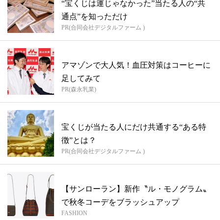
“宝くじは運じゃなかった”当たる人の“共
通点”を知っただけ
PR(合同会社デジタルファーム )
アマゾンで大人気！血圧対策はコーヒーに
足してみて
PR(森永乳業)
宝くじが当たる人にだけ共通する“ある特
徴”とは？
PR(合同会社デジタルファーム )
【サンローラン】新作〝ル・モノグラム〟
で秋冬コーデをブラッシュアップ
FASHION