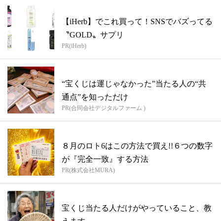
【iHerb】でこれ買って！SNSでバズってる
〝GOLD〟サプリ
PR(iHerb)
“宝くじは運じゃなかった”当たる人の“共
通点”を知っただけ
PR(合同会社デジタルファーム )
８月のロト6はこの方法で買え!!６つの数字
が『完全一致』する方法
PR(株式会社MURA)
宝くじ当たる人だけがやっていること、教