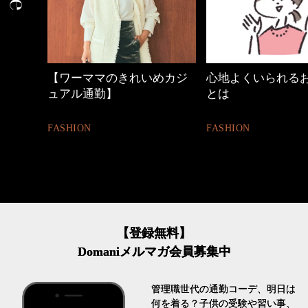
中身
【ワーママのきれいめカジ
心地よくいられる
ュアル通勤】
とは
FASHION
FASHION
【登録無料】
Domaniメルマガ会員募集中
管理職世代の通勤コーデ、明日は
何を着る？子供の受験や習い事、