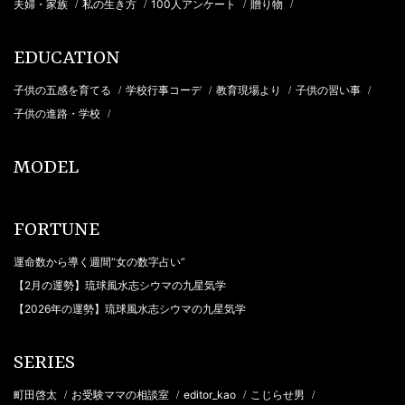
夫婦・家族
私の生き方
100人アンケート
贈り物
/
/
/
/
EDUCATION
子供の五感を育てる
学校行事コーデ
教育現場より
子供の習い事
/
/
/
/
子供の進路・学校
/
MODEL
FORTUNE
運命数から導く週間“女の数字占い”
【2月の運勢】琉球風水志シウマの九星気学
【2026年の運勢】琉球風水志シウマの九星気学
SERIES
町田啓太
お受験ママの相談室
editor_kao
こじらせ男
/
/
/
/