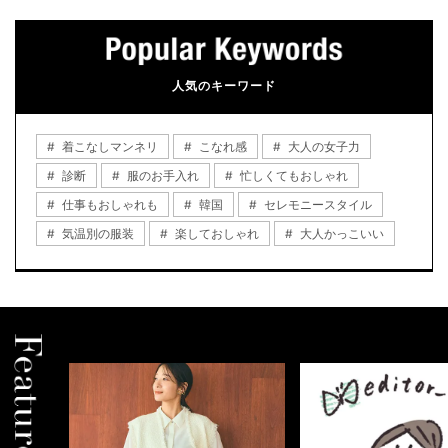
人気のキーワード
着こなしマンネリ
こなれ感
大人の女子力
診断
服のお手入れ
忙しくてもおしゃれ
仕事もおしゃれも
韓国
セレモニースタイル
気温別の服装
楽しておしゃれ
大人かっこいい