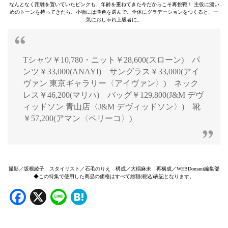
なんとなく距離を置いていたピンクも、年齢を重ねてきた今だからこそ再挑戦！ 主役に濃い
めのトーンを持ってきたら、小物には淡色を選んで。全体にグラデーションをつくると、一
気におしゃれ上級者に。
Tシャツ￥10,780・ニット￥28,600(スローン) パ
ンツ￥33,000(ANAYI) サングラス￥33,000(アイ
ヴァン 東京ギャラリー〈アイヴァン〉) ネック
レス￥46,200(マリハ) バッグ￥129,800(J&M デヴ
ィッドソン 青山店〈J&M デヴィッドソン〉) 靴
￥57,200(アマン〈ペリーコ〉)
撮影／坂根綾子 スタイリスト／石毛のりえ 構成／大椙麻未 再構成／WEBDomani編集部
◆この特集で使用した商品の価格はすべて総額(税込)表記となります。
Facebook
X
Line
Hatena