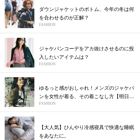
ダウンジャケットのボトム、今年の冬は何
を合わせるのが正解？
FASHION
ジャケパンコーデをアカ抜けさせるのに投
入したいアイテムは？
FASHION
ゆるっと感がおしゃれ！メンズのジャケパ
ンを女性が着る、その着こなし方【明日、
FASHION
何着...
【大人気】ひんやり冷感寝具で快適な睡眠
をあなたに。