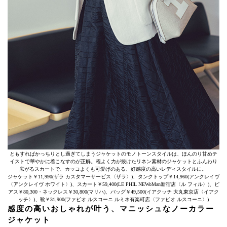
ともすればかっちりとし過ぎてしまうジャケットのモノトーンスタイルは、ほんのり甘めテ
イストで華やかに着こなすのが正解。程よく力が抜けたリネン素材のジャケットとふんわり
広がるスカートで、カッコよくも可愛げのある、好感度の高いレディスタイルに。
ジャケット￥11,990(ザラ カスタマーサービス〈ザラ〉)、タンクトップ￥14,960(アンクレイヴ
〈アンクレイヴ ホワイト〉)、スカート￥59,400(LE PHIL NEWoMan新宿店〈ル フィル〉)、ピ
アス￥80,300・ネックレス￥30,800(マリハ)、バッグ￥49,500(イアクッチ 大丸東京店〈イアク
ッチ〉)、靴￥31,900(ファビオ ルスコーニ ルミネ有楽町店〈ファビオ ルスコーニ〉)
感度の高いおしゃれが叶う、マニッシュなノーカラー
ジャケット