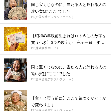
同じ宝くじなのに、当たる人と外れる人の
違い実は“ここ”でした
PR(合同会社デジタルファーム )
【昭和43年以前生まれはロト６この数字を
買うべき】6つの数字が「完全一致」する
PR(株式会社MURA)
方...
同じ宝くじなのに、当たる人と外れる人の
違い実は“ここ”でした
PR(合同会社デジタルファーム )
【宝くじ買う前に】ここで気づくかどうか
で変わります
PR(合同会社デジタルファーム )