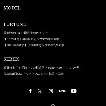
MODEL
FORTUNE
運命数から導く週間“女の数字占い”
【2月の運勢】琉球風水志シウマの九星気学
【2026年の運勢】琉球風水志シウマの九星気学
SERIES
町田啓太
お受験ママの相談室
editor_kao
こじらせ男
/
/
/
/
宝塚歌劇団OG
ワーママあるある劇場
耳恋
/
/