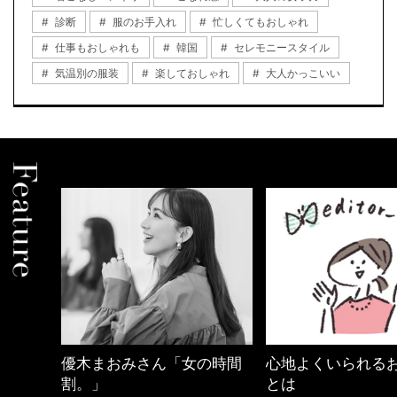
診断
服のお手入れ
忙しくてもおしゃれ
仕事もおしゃれも
韓国
セレモニースタイル
気温別の服装
楽しておしゃれ
大人かっこいい
優木まおみさん「女の時間
心地よくいられるおしゃれ
割。」
とは