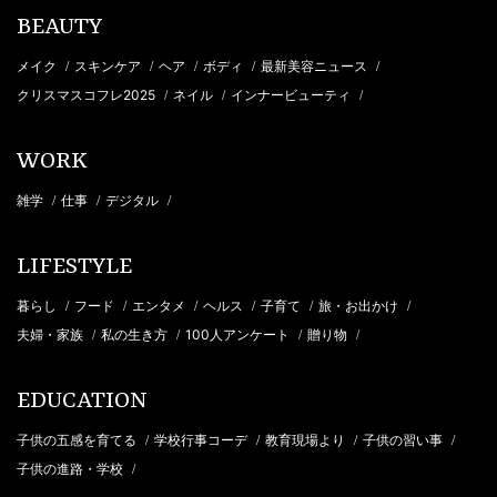
BEAUTY
メイク
スキンケア
ヘア
ボディ
最新美容ニュース
/
/
/
/
/
クリスマスコフレ2025
ネイル
インナービューティ
/
/
/
WORK
雑学
仕事
デジタル
/
/
/
LIFESTYLE
暮らし
フード
エンタメ
ヘルス
子育て
旅・お出かけ
/
/
/
/
/
/
夫婦・家族
私の生き方
100人アンケート
贈り物
/
/
/
/
EDUCATION
子供の五感を育てる
学校行事コーデ
教育現場より
子供の習い事
/
/
/
/
子供の進路・学校
/