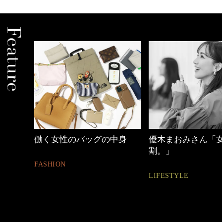
性のバッグの中身
優木まおみさん「女の時間
【ワ
割。」
ュア
ON
LIFESTYLE
FASH