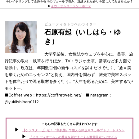
をレイヤリングして全身を香りのヴェールで包み、洗練された香りを楽しんでみませんか？
▶
イヴ・サンローラン・ボーテ
ビューティ＆トラベルライター
石原有起（いしはら・ゆ
き）
大学卒業後、女性誌やウェブを中心に、美容、旅
行記事の取材・執筆を行うほか、TV・ラジオ出演、講演など多方面で
活動中。現在は、年間数百個の新作コスメを試すだけでなく、“旅＝美
を磨くためのエッセンス”と捉え、国内外を問わず、旅先で美容スポッ
トを体当たりで巡る取材を多く行う。“人生を彩るために、美容する”が
モットー。
■Coffret web：https://coffretweb.net/ ■Instagram：
@yukiishihara1112
こちらの記事もたくさん読まれています
【ケラスターゼ】初！〝美肌菌〟で整える頭皮用スカルプトリートメント
「ミス ディオール」の香りを髪にまとえる数量限定ヘアオイル