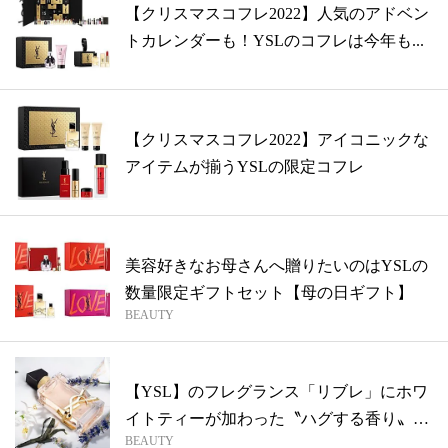
【クリスマスコフレ2022】人気のアドベン
トカレンダーも！YSLのコフレは今年も...
【クリスマスコフレ2022】アイコニックな
アイテムが揃うYSLの限定コフレ
美容好きなお母さんへ贈りたいのはYSLの
数量限定ギフトセット【母の日ギフト】
BEAUTY
【YSL】のフレグランス「リブレ」にホワ
イトティーが加わった〝ハグする香り〟が
BEAUTY
誕...