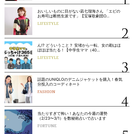
おいしいものに目がない凪七瑠海さん 「エビの
お寿司は断然生派です」【宝塚歌劇団O…
LIFESTYLE
ん!? どういうこと？ 安堵から一転、女の勘はほ
ぼほぼ当たる！【中学生ママ（40…
LIFESTYLE
話題のUNIQLOのデニムジャケットを購入！春気
分投入のコーディネート
FASHION
当たりすぎて怖い！あなたの今週の運勢
（2/23〜3/1）を数秘術占いで占います
FORTUNE