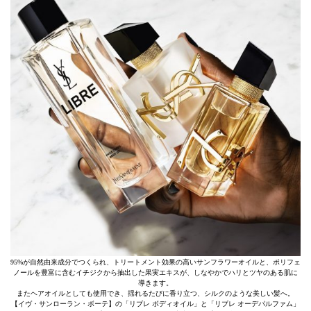
95%が自然由来成分でつくられ、トリートメント効果の高いサンフラワーオイルと、ポリフェ
ノールを豊富に含むイチジクから抽出した果実エキスが、しなやかでハリとツヤのある肌に
導きます。
またヘアオイルとしても使用でき、揺れるたびに香り立つ、シルクのような美しい髪へ。
【イヴ・サンローラン・ボーテ】の「リブレ ボディオイル」と「リブレ オーデパルファム」