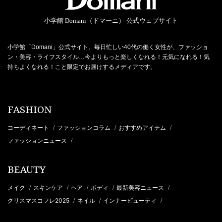
小学館 Domani（ドマーニ） 公式ウェブサイト
小学館「Domani」公式サイト。毎日忙しい40代の働く女性が、ファッショ
ン・美容・ライフスタイル…今よりもっと楽しくなれる！元気になれる！気
持ちよくなれる！こと限定でお届けするメディアです。
FASHION
コーディネート
ファッションコラム
おすすめアイテム
/
/
/
ファッションニュース
/
BEAUTY
メイク
スキンケア
ヘア
ボディ
最新美容ニュース
/
/
/
/
/
クリスマスコフレ2025
ネイル
インナービューティ
/
/
/