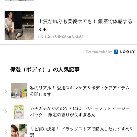
上質な眠りも美髪ケアも！ 銀座で体感する
ReFa
PR（ReFa GINZA on CREA）
Recommended by
「保湿（ボディ）」の人気記事
私のリアル！ 愛用スキンケア＆ボディケアアイテム
公開します
ガチガチかかとのケアには、ベビーフット イージー
パック！ 限定の香りが良すぎるん…
リピ買い決定！ ドラッグストアで購入したおすすめ3
選