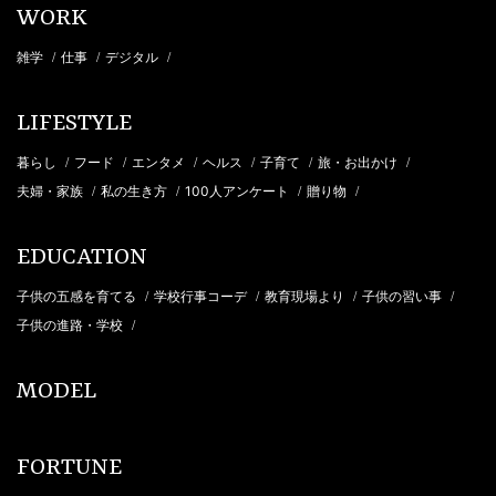
WORK
雑学
仕事
デジタル
/
/
/
LIFESTYLE
暮らし
フード
エンタメ
ヘルス
子育て
旅・お出かけ
/
/
/
/
/
/
夫婦・家族
私の生き方
100人アンケート
贈り物
/
/
/
/
EDUCATION
子供の五感を育てる
学校行事コーデ
教育現場より
子供の習い事
/
/
/
/
子供の進路・学校
/
MODEL
FORTUNE