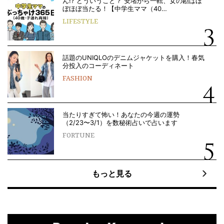
ん!? どういうこと？ 安堵から一転、女の勘はほ
ぼほぼ当たる！【中学生ママ（40…
LIFESTYLE
話題のUNIQLOのデニムジャケットを購入！春気
分投入のコーディネート
FASHION
当たりすぎて怖い！あなたの今週の運勢
（2/23〜3/1）を数秘術占いで占います
FORTUNE
もっと見る