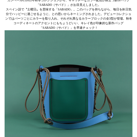
カンペールの2022年秋冬コレクションから、キャッチーなカラー配色が際立つ新作バッグ
「SABADO（サバド）」がお目見えしました。
スペイン語で〝土曜日〟を意味する「SABADO」。このバッグを持ちながら、毎日を休日気
分でハッピーに過ごせるように、との思いからネーミングされました。デビューコレクショ
ンではパーツごとにカラーを取り入れ、それぞれ異なるカラーブロックの全3型が登場。秋冬
コーディネートのアクセントにもちょうどいい、キレイ色が印象的な新作バッグ
「SABADO（サバド）」を早速チェック！