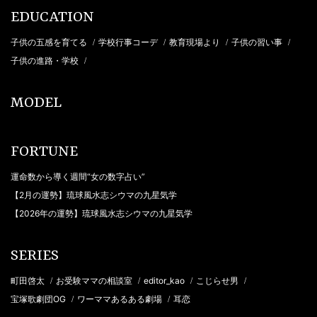
EDUCATION
子供の五感を育てる
学校行事コーデ
教育現場より
子供の習い事
/
/
/
/
子供の進路・学校
/
MODEL
FORTUNE
運命数から導く週間“女の数字占い”
【2月の運勢】琉球風水志シウマの九星気学
【2026年の運勢】琉球風水志シウマの九星気学
SERIES
町田啓太
お受験ママの相談室
editor_kao
こじらせ男
/
/
/
/
宝塚歌劇団OG
ワーママあるある劇場
耳恋
/
/