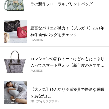
ラの新作フローラルプリントバッグ
豊富なバリエが魅力！【ブルガリ】2021年
秋冬新作バッグをチェック
FASHION
ロンシャンの新作トートはどれもたっぷり
入ってスマート見え♡【新年度のおすすめ
FASHION
バッ...
【大人気】ひんやり冷感寝具で快適な睡眠
をあなたに。
PR（アイリスプラザ）