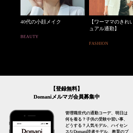
代の小顔メイク
【ワーママのきれいめカジ
働
ュアル通勤】
TY
FAS
FASHION
【登録無料】
Domaniメルマガ会員募集中
管理職世代の通勤コーデ、明日は
何を着る？子供の受験や習い事、
どうする？人気モデル、ハイセン
スなDomani読者モデル、教育のプ