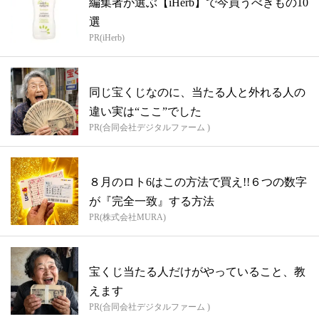
編集者が選ぶ【iHerb】で今買うべきもの10
選
PR(iHerb)
同じ宝くじなのに、当たる人と外れる人の
違い実は“ここ”でした
PR(合同会社デジタルファーム )
８月のロト6はこの方法で買え!!６つの数字
が『完全一致』する方法
PR(株式会社MURA)
宝くじ当たる人だけがやっていること、教
えます
PR(合同会社デジタルファーム )