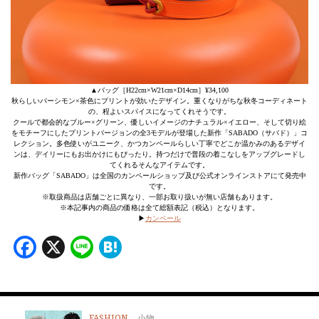
▲バッグ［H22cm×W21cm×D14cm］¥34,100
秋らしいパーシモン×茶色にプリントが効いたデザイン。重くなりがちな秋冬コーディネート
の、程よいスパイスになってくれそうです。
クールで都会的なブルー×グリーン、優しいイメージのナチュラル×イエロー、そして切り絵
をモチーフにしたプリントバージョンの全3モデルが登場した新作「SABADO（サバド）」コ
レクション。多色使いがユニーク、かつカンペールらしい丁寧でどこか温かみのあるデザイ
ンは、デイリーにもお出かけにもぴったり。持つだけで普段の着こなしをアップグレードし
てくれるそんなアイテムです。
新作バッグ「SABADO」は全国のカンペールショップ及び公式オンラインストアにて発売中
です。
※取扱商品は店舗ごとに異なり、一部お取り扱いが無い店舗もあります。
※本記事内の商品の価格は全て総額表記（税込）となります。
▶︎
カンペール
Facebook
X
Line
Hatena
FASHION
小物