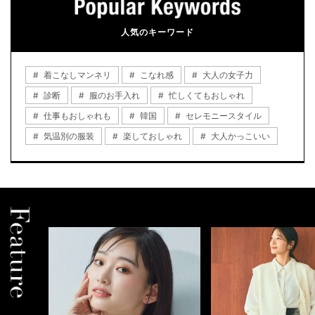
人気のキーワード
着こなしマンネリ
こなれ感
大人の女子力
診断
服のお手入れ
忙しくてもおしゃれ
仕事もおしゃれも
韓国
セレモニースタイル
気温別の服装
楽しておしゃれ
大人かっこいい