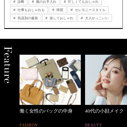
診断
服のお手入れ
忙しくてもおしゃれ
仕事もおしゃれも
韓国
セレモニースタイル
気温別の服装
楽しておしゃれ
大人かっこいい
しゃれ
働く女性のバッグの中身
40代の小顔メイク
FASHION
BEAUTY