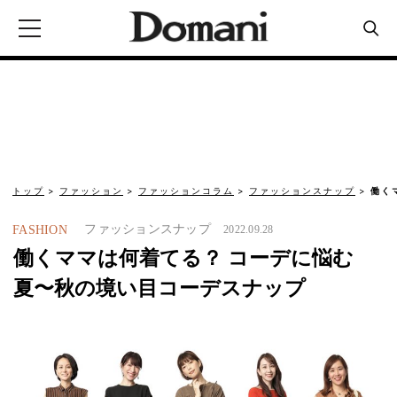
トップ
ファッション
ファッションコラム
ファッションスナップ
働く
ファッションスナップ
FASHION
2022.09.28
働くママは何着てる？ コーデに悩む
夏〜秋の境い目コーデスナップ