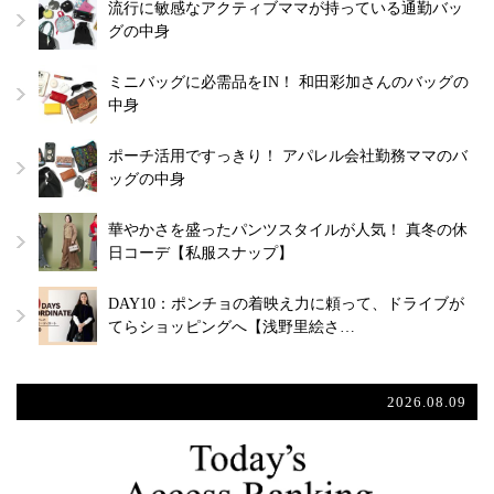
流行に敏感なアクティブママが持っている通勤バッ
グの中身
ミニバッグに必需品をIN！ 和田彩加さんのバッグの
中身
ポーチ活用ですっきり！ アパレル会社勤務ママのバ
ッグの中身
華やかさを盛ったパンツスタイルが人気！ 真冬の休
日コーデ【私服スナップ】
DAY10：ポンチョの着映え力に頼って、ドライブが
てらショッピングへ【浅野里絵さ…
2026.08.09