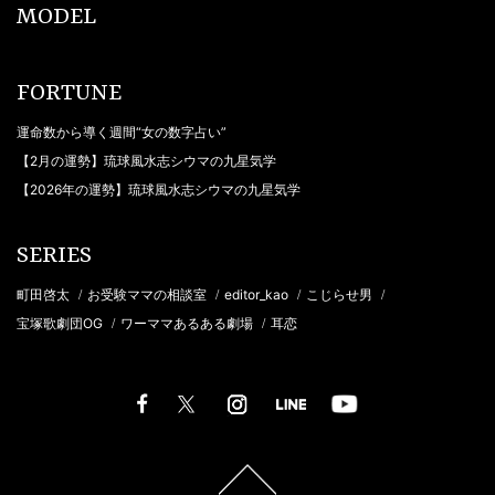
MODEL
FORTUNE
運命数から導く週間“女の数字占い”
【2月の運勢】琉球風水志シウマの九星気学
【2026年の運勢】琉球風水志シウマの九星気学
SERIES
町田啓太
お受験ママの相談室
editor_kao
こじらせ男
/
/
/
/
宝塚歌劇団OG
ワーママあるある劇場
耳恋
/
/