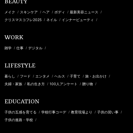
BEAUTY
メイク
スキンケア
ヘア
ボディ
最新美容ニュース
/
/
/
/
/
クリスマスコフレ2025
ネイル
インナービューティ
/
/
/
WORK
雑学
仕事
デジタル
/
/
/
LIFESTYLE
暮らし
フード
エンタメ
ヘルス
子育て
旅・お出かけ
/
/
/
/
/
/
夫婦・家族
私の生き方
100人アンケート
贈り物
/
/
/
/
EDUCATION
子供の五感を育てる
学校行事コーデ
教育現場より
子供の習い事
/
/
/
/
子供の進路・学校
/