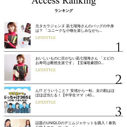
ランキング
元タカラジェンヌ 凪七瑠海さんのバッグの中身
は？ 「ユニークな小物を楽しみながら…
LIFESTYLE
おいしいものに目がない凪七瑠海さん 「エビの
お寿司は断然生派です」【宝塚歌劇団O…
LIFESTYLE
ん!? どういうこと？ 安堵から一転、女の勘はほ
ぼほぼ当たる！【中学生ママ（40…
LIFESTYLE
話題のUNIQLOのデニムジャケットを購入！春気