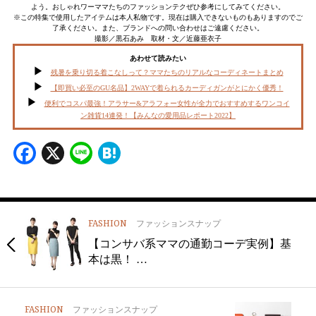
よう。おしゃれワーママたちのファッションテクぜひ参考にしてみてください。
※この特集で使用したアイテムは本人私物です。現在は購入できないものもありますのでご
了承ください。また、ブランドへの問い合わせはご遠慮ください。
撮影／黒石あみ 取材・文／近藤亜衣子
あわせて読みたい
残暑を乗り切る着こなしって？ママたちのリアルなコーディネートまとめ
【即買い必至のGU名品】2WAYで着られるカーディガンがとにかく優秀！
便利でコスパ最強！アラサー&アラフォー女性が全力でおすすめするワンコイ
ン雑貨14連発！【みんなの愛用品レポート2022】
Facebook
X
Line
Hatena
FASHION
ファッションスナップ
【コンサバ系ママの通勤コーデ実例】基
本は黒！ …
FASHION
ファッションスナップ