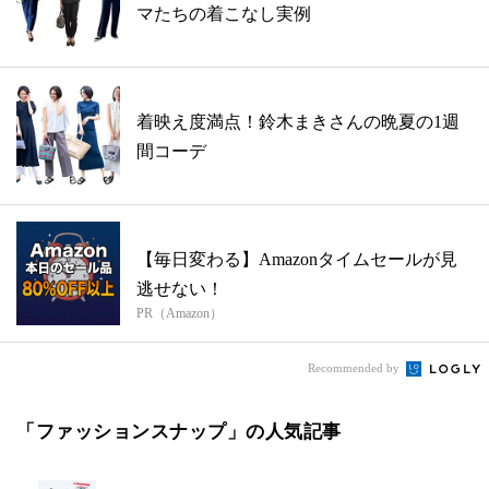
マたちの着こなし実例
着映え度満点！鈴木まきさんの晩夏の1週
間コーデ
【毎日変わる】Amazonタイムセールが見
逃せない！
PR（Amazon）
Recommended by
「ファッションスナップ」の人気記事