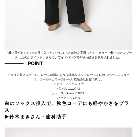
「暑い日があるものの9月に入ったのでちょっとは秋を意識したく、カラーで秋っぽさをプラ
スしたのがポイント。さらに、ワイドパンツで今秋っぽさを取り入れました」
POINT
イタリア製スエードに、レース刺繍のような繊細なネットレースをに施したバレエシュー
ズ。ゴールドカラーのレースで気品のある印象に。
シャツ：アンクレイヴ
パンツ: ユニクロ
シューズ：kurun TOKYO
バッグ：H.V.F.N
白のソックス投入で、秋色コーデにも軽やかさをプラ
ス
▶︎鈴木まきさん・歯科助手