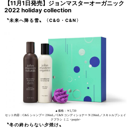
【11月1日発売】ジョンマスターオーガニック
2022 holiday collection
〝未来へ降る雪〟
〈C&G・C&N〉
▲価格：￥5,720
セット内容：C&G シャンプー 236mL／C&N コンディショナー N 236mL／スキャルプシェイ
クブラシ ミニ <purple>
〝冬の終わらない夕焼け〟