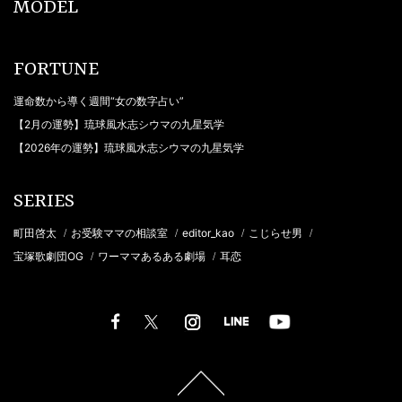
MODEL
FORTUNE
運命数から導く週間“女の数字占い”
【2月の運勢】琉球風水志シウマの九星気学
【2026年の運勢】琉球風水志シウマの九星気学
SERIES
町田啓太
お受験ママの相談室
editor_kao
こじらせ男
/
/
/
/
宝塚歌劇団OG
ワーママあるある劇場
耳恋
/
/