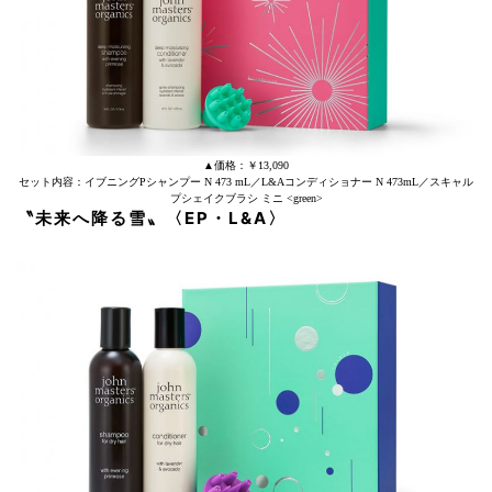
▲価格：￥13,090
セット内容：イブニングPシャンプー N 473 mL／L&Aコンディショナー N 473mL／スキャル
プシェイクブラシ ミニ <green>
〝未来へ降る雪〟
〈EP
・
L&A〉