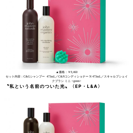
▲価格：￥9,460
セット内容：C&Gシャンプー 473mL／C&Nコンディショナー N 473mL／スキャルプシェイ
クブラシ ミニ <green>
〝私という名前のついた光〟
〈EP
・
L&A〉