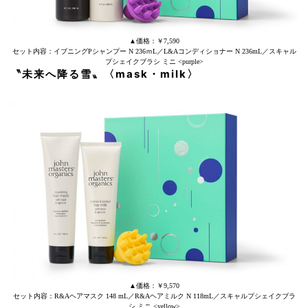
▲価格：￥7,590
セット内容：イブニングPシャンプー N 236ｍL／L&Aコンディショナー N 236mL／スキャル
プシェイクブラシ ミニ <purple>
〝未来へ降る雪〟
〈mask
・
milk〉
▲価格：￥9,570
セット内容：R&Aヘアマスク 148 mL／R&Aヘアミルク N 118mL／スキャルプシェイクブラ
シ ミニ <yellow>