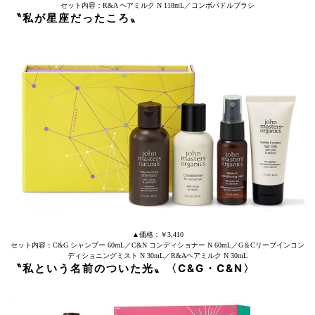
セット内容：R&A ヘアミルク N 118mL／コンボパドルブラシ
〝私が星座だったころ〟
▲価格：￥3,410
セット内容：C&G シャンプー 60mL／C&N コンディショナー N 60mL／G＆Cリーブインコン
ディショニングミスト N 30mL／R&Aヘアミルク N 30mL
〝私という名前のついた光〟
〈C&G
・
C&N〉