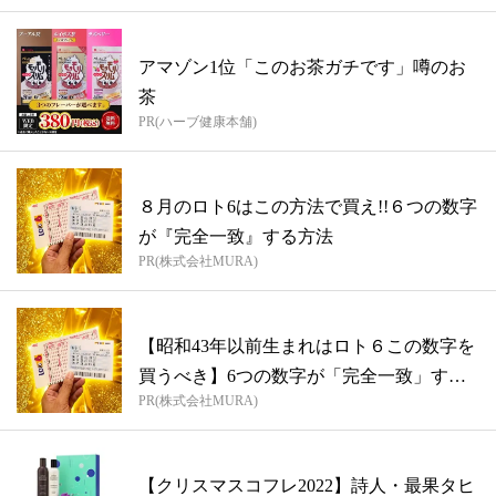
アマゾン1位「このお茶ガチです」噂のお
茶
PR(ハーブ健康本舗)
８月のロト6はこの方法で買え!!６つの数字
が『完全一致』する方法
PR(株式会社MURA)
【昭和43年以前生まれはロト６この数字を
買うべき】6つの数字が「完全一致」する
PR(株式会社MURA)
方...
【クリスマスコフレ2022】詩人・最果タヒ