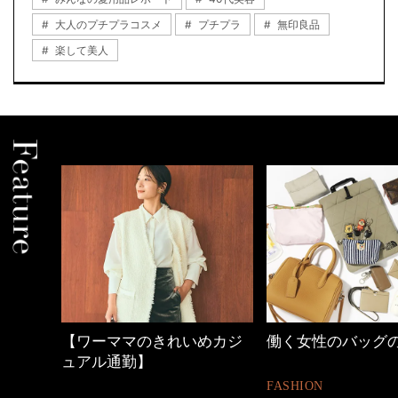
大人のプチプラコスメ
プチプラ
無印良品
楽して美人
の時間
【ワーママのきれいめカジ
働く女性のバッグ
ュアル通勤】
FASHION