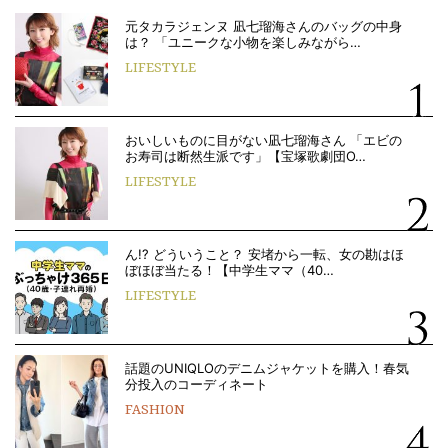
元タカラジェンヌ 凪七瑠海さんのバッグの中身
は？ 「ユニークな小物を楽しみながら…
LIFESTYLE
おいしいものに目がない凪七瑠海さん 「エビの
お寿司は断然生派です」【宝塚歌劇団O…
LIFESTYLE
ん!? どういうこと？ 安堵から一転、女の勘はほ
ぼほぼ当たる！【中学生ママ（40…
LIFESTYLE
話題のUNIQLOのデニムジャケットを購入！春気
分投入のコーディネート
FASHION