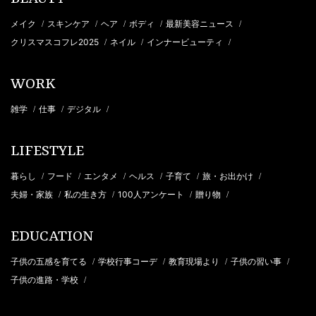
メイク
スキンケア
ヘア
ボディ
最新美容ニュース
/
/
/
/
/
クリスマスコフレ2025
ネイル
インナービューティ
/
/
/
WORK
雑学
仕事
デジタル
/
/
/
LIFESTYLE
暮らし
フード
エンタメ
ヘルス
子育て
旅・お出かけ
/
/
/
/
/
/
夫婦・家族
私の生き方
100人アンケート
贈り物
/
/
/
/
EDUCATION
子供の五感を育てる
学校行事コーデ
教育現場より
子供の習い事
/
/
/
/
子供の進路・学校
/