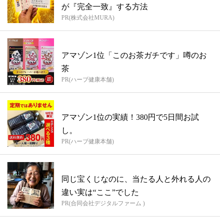
が『完全一致』する方法
PR(株式会社MURA)
アマゾン1位「このお茶ガチです」噂のお
茶
PR(ハーブ健康本舗)
アマゾン1位の実績！380円で5日間お試
し。
PR(ハーブ健康本舗)
同じ宝くじなのに、当たる人と外れる人の
違い実は“ここ”でした
PR(合同会社デジタルファーム )