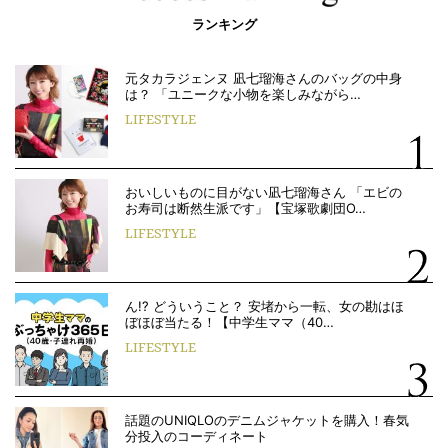
ランキング
元タカラジェンヌ 凪七瑠海さんのバッグの中身
は？ 「ユニークな小物を楽しみながら…
LIFESTYLE
おいしいものに目がない凪七瑠海さん 「エビの
お寿司は断然生派です」【宝塚歌劇団O…
LIFESTYLE
ん!? どういうこと？ 安堵から一転、女の勘はほ
ぼほぼ当たる！【中学生ママ（40…
LIFESTYLE
話題のUNIQLOのデニムジャケットを購入！春気
分投入のコーディネート