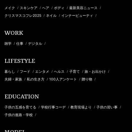
メイク
スキンケア
ヘア
ボディ
最新美容ニュース
/
/
/
/
/
クリスマスコフレ2025
ネイル
インナービューティ
/
/
/
WORK
雑学
仕事
デジタル
/
/
/
LIFESTYLE
暮らし
フード
エンタメ
ヘルス
子育て
旅・お出かけ
/
/
/
/
/
/
夫婦・家族
私の生き方
100人アンケート
贈り物
/
/
/
/
EDUCATION
子供の五感を育てる
学校行事コーデ
教育現場より
子供の習い事
/
/
/
/
子供の進路・学校
/