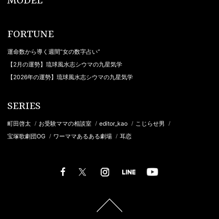
MODEL
FORTUNE
運命数から導く週間“女の数字占い”
【2月の運勢】琉球風水志シウマの九星気学
【2026年の運勢】琉球風水志シウマの九星気学
SERIES
町田啓太
お受験ママの相談室
editor_kao
こじらせ男
/
/
/
/
宝塚歌劇団OG
ワーママあるある劇場
耳恋
/
/