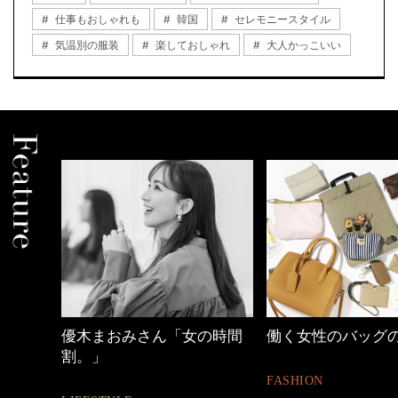
仕事もおしゃれも
韓国
セレモニースタイル
気温別の服装
楽しておしゃれ
大人かっこいい
しゃれ
優木まおみさん「女の時間
働く女性のバッグ
割。」
FASHION