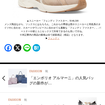
▲スニーカー「フェンディ ファスター」¥148,500
メンズ商品ながら、ソックスにはもちろん、これからの季節は黒やスニーカーと同色系のタ
イツやに合わせ、スカートやワンピースに合わせても素敵な「フェンディ ファスター」。パ
ートナーや彼とユニセックスで共有できるのも良いですね。
※本記事内の商品の価格は全て総額表記（税込）となります。
▶︎
フェンディ
Facebook
X
Line
Hatena
FASHION
靴
「エンポリオ アルマーニ」の人気バッ
グの新作が…
FASHION
靴