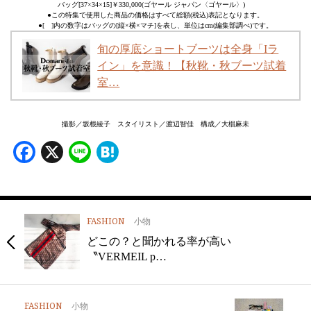
バッグ[37×34×15]￥330,000(ゴヤール ジャパン〈ゴヤール〉)
●この特集で使用した商品の価格はすべて総額(税込)表記となります。
●[ ]内の数字はバッグの[縦×横×マチ]を表し、単位はcm(編集部調べ)です。
旬の厚底ショートブーツは全身「Iラ
イン」を意識！【秋靴・秋ブーツ試着
室…
撮影／坂根綾子 スタイリスト／渡辺智佳 構成／大椙麻未
Facebook
X
Line
Hatena
FASHION
小物
どこの？と聞かれる率が高い
〝VERMEIL p…
FASHION
小物