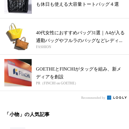
も休日も使える大容量トートバッグ４選
40代女性におすすめバッグ31選｜A4が入る
通勤バッグやフルラのバッグなどレディ...
FASHION
GOETHEとFINCHIがタッグを組み、新メ
ディアを創設
PR（FINCHI on GOETHE）
Recommended by
「小物」の人気記事