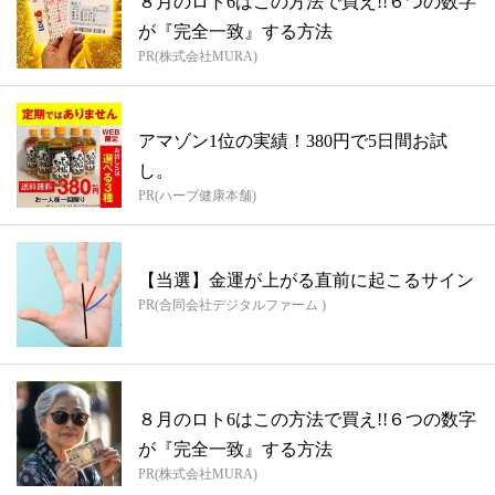
８月のロト6はこの方法で買え!!６つの数字
が『完全一致』する方法
PR(株式会社MURA)
アマゾン1位の実績！380円で5日間お試
し。
PR(ハーブ健康本舗)
【当選】金運が上がる直前に起こるサイン
PR(合同会社デジタルファーム )
８月のロト6はこの方法で買え!!６つの数字
が『完全一致』する方法
PR(株式会社MURA)