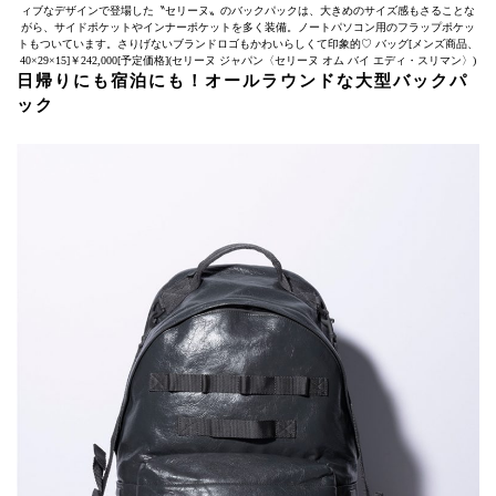
ィブなデザインで登場した〝セリーヌ〟のバックパックは、大きめのサイズ感もさることな
がら、サイドポケットやインナーポケットを多く装備。ノートパソコン用のフラップポケッ
トもついています。さりげないブランドロゴもかわいらしくて印象的♡ バッグ[メンズ商品、
40×29×15]￥242,000[予定価格](セリーヌ ジャパン〈セリーヌ オム バイ エディ・スリマン〉)
日帰りにも宿泊にも！オールラウンドな大型バックパ
ック