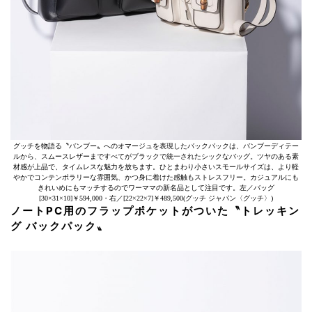
グッチを物語る〝バンブー〟へのオマージュを表現したバックパックは、バンブーディテー
ルから、スムースレザーまですべてがブラックで統一されたシックなバッグ。ツヤのある素
材感が上品で、タイムレスな魅力を放ちます。ひとまわり小さいスモールサイズは、より軽
やかでコンテンポラリーな雰囲気、かつ身に着けた感触もストレスフリー。カジュアルにも
きれいめにもマッチするのでワーママの新名品として注目です。左／バッグ
[30×31×10]￥594,000・右／[22×22×7]￥489,500(グッチ ジャパン〈グッチ〉)
ノートPC用のフラップポケットがついた〝トレッキン
グ バックパック〟