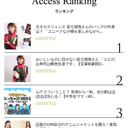
ランキング
元タカラジェンヌ 凪七瑠海さんのバッグの中身
は？ 「ユニークな小物を楽しみながら…
LIFESTYLE
おいしいものに目がない凪七瑠海さん 「エビの
お寿司は断然生派です」【宝塚歌劇団O…
LIFESTYLE
ん!? どういうこと？ 安堵から一転、女の勘はほ
ぼほぼ当たる！【中学生ママ（40…
LIFESTYLE
話題のUNIQLOのデニムジャケットを購入！春気