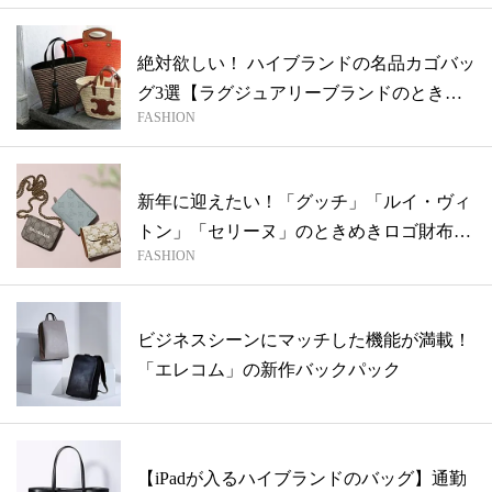
絶対欲しい！ ハイブランドの名品カゴバッ
グ3選【ラグジュアリーブランドのときめ
FASHION
き...
新年に迎えたい！「グッチ」「ルイ・ヴィ
トン」「セリーヌ」のときめきロゴ財布3
FASHION
選【...
ビジネスシーンにマッチした機能が満載！
「エレコム」の新作バックパック
【iPadが入るハイブランドのバッグ】通勤