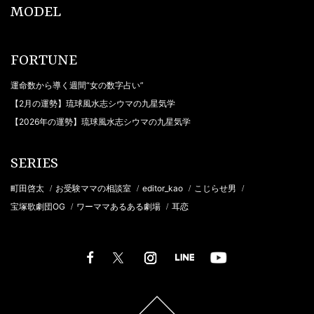
MODEL
FORTUNE
運命数から導く週間“女の数字占い”
【2月の運勢】琉球風水志シウマの九星気学
【2026年の運勢】琉球風水志シウマの九星気学
SERIES
町田啓太
お受験ママの相談室
editor_kao
こじらせ男
/
/
/
/
宝塚歌劇団OG
ワーママあるある劇場
耳恋
/
/