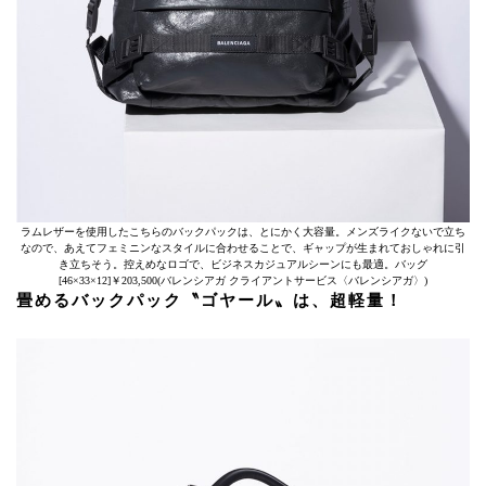
ラムレザーを使用したこちらのバックパックは、とにかく大容量。メンズライクないで立ち
なので、あえてフェミニンなスタイルに合わせることで、ギャップが生まれておしゃれに引
き立ちそう。控えめなロゴで、ビジネスカジュアルシーンにも最適。バッグ
[46×33×12]￥203,500(バレンシアガ クライアントサービス〈バレンシアガ〉)
畳めるバックパック〝ゴヤール〟は、超軽量！