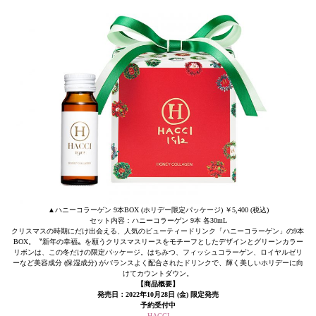
▲ハニーコラーゲン 9本BOX (ホリデー限定パッケージ) ￥5,400 (税込)
セット内容：ハニーコラーゲン 9本 各30mL
クリスマスの時期にだけ出会える、人気のビューティードリンク「ハニーコラーゲン」の9本
BOX。〝新年の幸福〟を願うクリスマスリースをモチーフとしたデザインとグリーンカラー
リボンは、この冬だけの限定パッケージ。はちみつ、フィッシュコラーゲン、ロイヤルゼリ
ーなど美容成分 (保湿成分) がバランスよく配合されたドリンクで、輝く美しいホリデーに向
けてカウントダウン。
【商品概要】
発売日：2022年10月28日 (金) 限定発売
予約受付中
HACCI