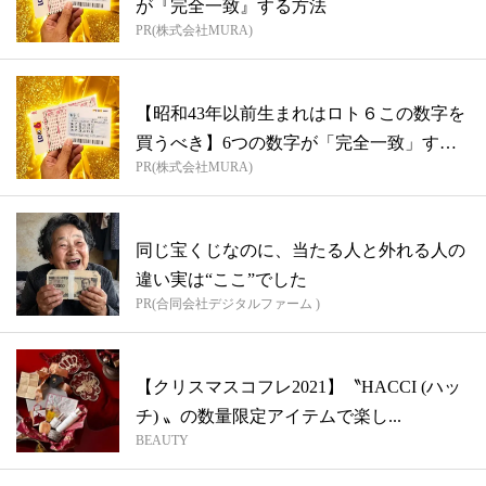
が『完全一致』する方法
PR(株式会社MURA)
【昭和43年以前生まれはロト６この数字を
買うべき】6つの数字が「完全一致」する
PR(株式会社MURA)
方...
同じ宝くじなのに、当たる人と外れる人の
違い実は“ここ”でした
PR(合同会社デジタルファーム )
【クリスマスコフレ2021】〝HACCI (ハッ
チ) 〟の数量限定アイテムで楽し...
BEAUTY