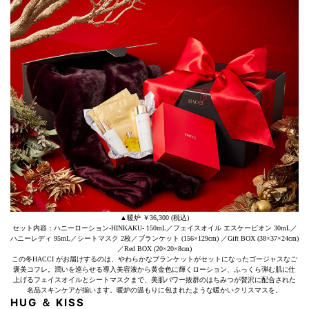
▲暖炉 ￥36,300 (税込)
セット内容：ハニーローション-HINKAKU- 150mL／フェイスオイル エスケーピオン 30mL／
ハニーレディ 95mL／シートマスク 2枚／ブランケット (156×129cm) ／Gift BOX (38×37×24cm)
／Red BOX (20×20×8cm)
この冬HACCI がお届けするのは、やわらかなブランケットがセットになったゴージャスなご
褒美コフレ。潤いを巡らせる導入美容液から黄金色に輝くローション、ふっくら弾む肌に仕
上げるフェイスオイルとシートマスクまで、美肌パワー抜群のはちみつが贅沢に配合された
名品スキンケアが揃います。暖炉の温もりに包まれたような暖かいクリスマスを。
HUG ＆ KISS