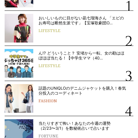
おいしいものに目がない凪七瑠海さん 「エビの
お寿司は断然生派です」【宝塚歌劇団O…
LIFESTYLE
ん!? どういうこと？ 安堵から一転、女の勘はほ
ぼほぼ当たる！【中学生ママ（40…
LIFESTYLE
話題のUNIQLOのデニムジャケットを購入！春気
分投入のコーディネート
FASHION
当たりすぎて怖い！あなたの今週の運勢
（2/23〜3/1）を数秘術占いで占います
FORTUNE