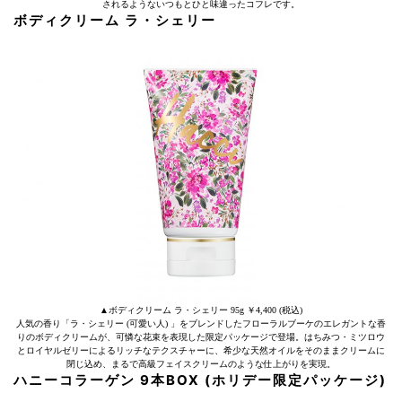
されるようないつもとひと味違ったコフレです。
ボディクリーム ラ・シェリー
▲ボディクリーム ラ・シェリー 95g ￥4,400 (税込)
人気の香り「ラ・シェリー (可愛い人) 」をブレンドしたフローラルブーケのエレガントな香
りのボディクリームが、可憐な花束を表現した限定パッケージで登場。はちみつ・ミツロウ
とロイヤルゼリーによるリッチなテクスチャーに、希少な天然オイルをそのままクリームに
閉じ込め、まるで高級フェイスクリームのような仕上がりを実現。
ハニーコラーゲン 9本BOX (ホリデー限定パッケージ)