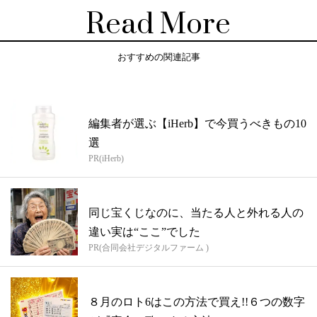
Read More
おすすめの関連記事
編集者が選ぶ【iHerb】で今買うべきもの10
選
PR(iHerb)
同じ宝くじなのに、当たる人と外れる人の
違い実は“ここ”でした
PR(合同会社デジタルファーム )
８月のロト6はこの方法で買え!!６つの数字