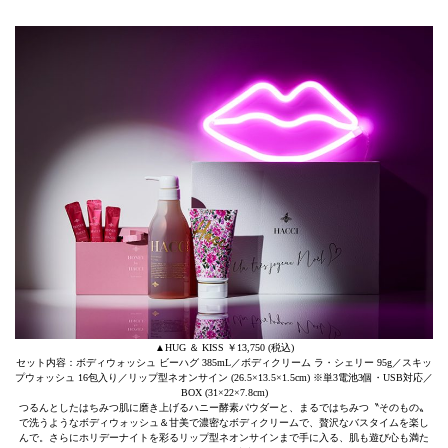
▲HUG ＆ KISS ￥13,750 (税込)
セット内容：ボディウォッシュ ビーハグ 385mL／ボディクリーム ラ・シェリー 95g／スキッ
プウォッシュ 16包入り／リップ型ネオンサイン (26.5×13.5×1.5cm) ※単3電池3個・USB対応／
BOX (31×22×7.8cm)
つるんとしたはちみつ肌に磨き上げるハニー酵素パウダーと、まるではちみつ〝そのもの〟
で洗うようなボディウォッシュ＆甘美で濃密なボディクリームで、贅沢なバスタイムを楽し
んで。さらにホリデーナイトを彩るリップ型ネオンサインまで手に入る、肌も遊び心も満た