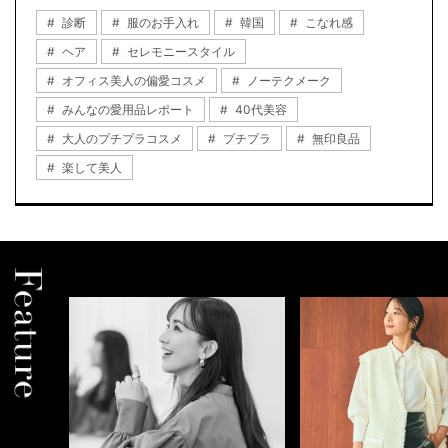
診断
服のお手入れ
韓国
こなれ感
ヘア
セレモニースタイル
オフィス美人の偏愛コスメ
ノーテクメーク
みんなの愛用品レポート
40代美容
大人のプチプラコスメ
プチプラ
無印良品
楽して美人