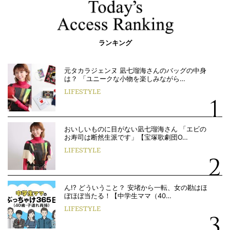
ランキング
元タカラジェンヌ 凪七瑠海さんのバッグの中身
は？ 「ユニークな小物を楽しみながら…
LIFESTYLE
おいしいものに目がない凪七瑠海さん 「エビの
お寿司は断然生派です」【宝塚歌劇団O…
LIFESTYLE
ん!? どういうこと？ 安堵から一転、女の勘はほ
ぼほぼ当たる！【中学生ママ（40…
LIFESTYLE