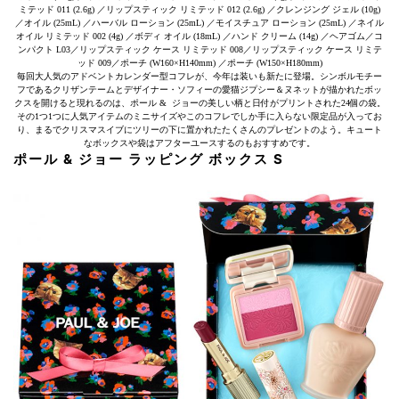
ミテッド 011 (2.6g) ／リップスティック リミテッド 012 (2.6g) ／クレンジング ジェル (10g)
／オイル (25mL) ／ハーバル ローション (25mL) ／モイスチュア ローション (25mL) ／ネイル
オイル リミテッド 002 (4g) ／ボディ オイル (18mL) ／ハンド クリーム (14g) ／ヘアゴム／コ
ンパクト L03／リップスティック ケース リミテッド 008／リップスティック ケース リミテ
ッド 009／ポーチ (W160×H140mm) ／ポーチ (W150×H180mm)
毎回大人気のアドベントカレンダー型コフレが、今年は装いも新たに登場。シンボルモチー
フであるクリザンテームとデザイナー・ソフィーの愛猫ジプシー＆ヌネットが描かれたボッ
クスを開けると現れるのは、ポール & ジョーの美しい柄と日付がプリントされた24個の袋。
その1つ1つに人気アイテムのミニサイズやこのコフレでしか手に入らない限定品が入ってお
り、まるでクリスマスイブにツリーの下に置かれたたくさんのプレゼントのよう。キュート
なボックスや袋はアフターユースするのもおすすめです。
ポール & ジョー ラッピング ボックス S