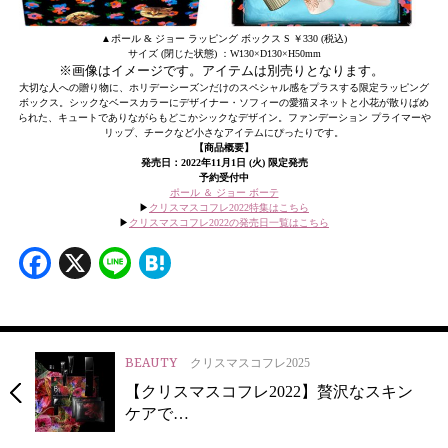
▲ポール & ジョー ラッピング ボックス S ￥330 (税込)
サイズ (閉じた状態) ：W130×D130×H50mm
※画像はイメージです。アイテムは別売りとなります。
大切な人への贈り物に、ホリデーシーズンだけのスペシャル感をプラスする限定ラッピング
ボックス。シックなベースカラーにデザイナー・ソフィーの愛猫ヌネットと小花が散りばめ
られた、キュートでありながらもどこかシックなデザイン。ファンデーション プライマーや
リップ、チークなど小さなアイテムにぴったりです。
【商品概要】
発売日：2022年11月1日 (火)
限定発売
予約受付中
ポール ＆ ジョー ボーテ
▶︎
クリスマスコフレ2022特集はこちら
▶︎
クリスマスコフレ2022の発売日一覧はこちら
Facebook
X
Line
Hatena
BEAUTY
クリスマスコフレ2025
【クリスマスコフレ2022】贅沢なスキン
ケアで…