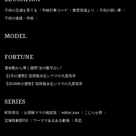
子供の五感を育てる
学校行事コーデ
教育現場より
子供の習い事
/
/
/
/
子供の進路・学校
/
MODEL
FORTUNE
運命数から導く週間“女の数字占い”
【2月の運勢】琉球風水志シウマの九星気学
【2026年の運勢】琉球風水志シウマの九星気学
SERIES
町田啓太
お受験ママの相談室
editor_kao
こじらせ男
/
/
/
/
宝塚歌劇団OG
ワーママあるある劇場
耳恋
/
/