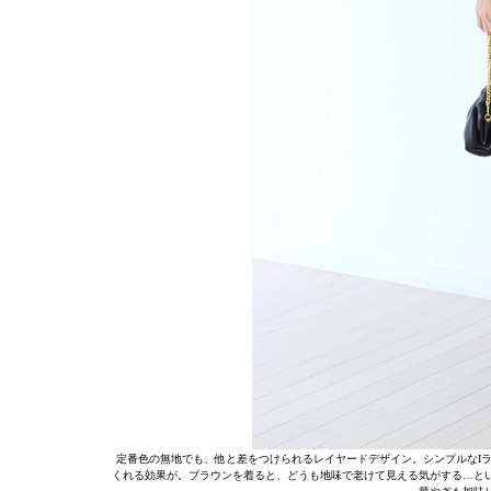
定番色の無地でも、他と差をつけられるレイヤードデザイン。シンプルなI
くれる効果が。ブラウンを着ると、どうも地味で老けて見える気がする…と