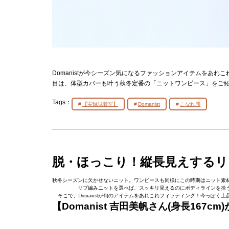
Domanistが今シーズン気になるファッションアイテムをあ
目は、体型カバーも叶う秋冬定番の「ニットワンピース」をご
Tags：
【実録試着室】
Domanist
こなれ感
脱・ほっこり！縦長見えするリ
秋冬シーズンに欠かせないニット。ワンピースも同様にこの時期はニット素
リブ編みニットを選べば、スッキリ見えるのにボディラインを拾う
そこで、Domanistが旬のアイテムをあれこれフィッティング！今っぽ
【Domanist 吉田美帆さん(身長167cm