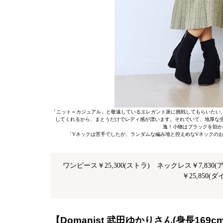
「ニット＝カジュアル」と敬遠しているエレガント派に挑戦してもらいたい
してくれるから、まとうだけでレディ感が漂います。それでいて、地厚な生
逸！小物はブラックを効か
「Vネックは苦手でしたが、ランダムな編み地と控えめなVネックの
ワンピース￥25,300(ストラ) ネックレス￥7,83
￥25,850
【Domanist 武田ゆかりさん(身長169c