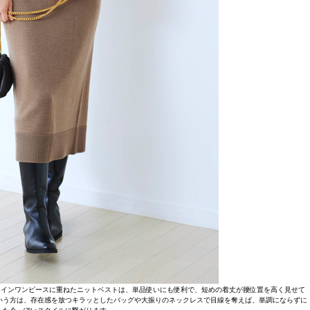
ラインワンピースに重ねたニットベストは、単品使いにも便利で、短めの着丈が腰位置を高く見せて
いう方は、存在感を放つキラッとしたバッグや大振りのネックレスで目線を奪えば、単調にならずに