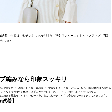
れこれ試着！今回は、楽チンおしゃれが叶う「秋冬ワンピース」をピックアップ。7回
紹介します。
ブ編みなら印象スッキリ
材が豊富ですが、着膨れしたり、体の線が出すぎてしまったり…という心配も。編み地に凹凸のある
ことなく40代女性の体型を上手にカバーしてくれて、そして秋冬らしさもたっぷりに！
く上品に決まる秀逸なニットワンピースを、着こなしテクニックも合わせてチェックしてみましょう。
)が試着】