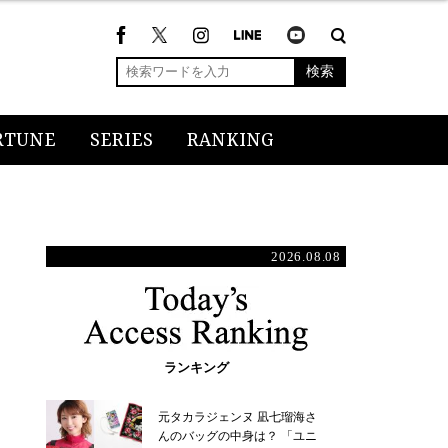
検索
RTUNE
SERIES
RANKING
2026.08.08
ランキング
元タカラジェンヌ 凪七瑠海さ
んのバッグの中身は？ 「ユニ