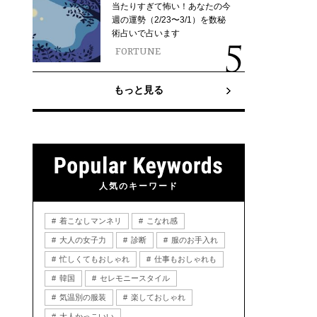
当たりすぎて怖い！あなたの今
週の運勢（2/23〜3/1）を数秘
術占いで占います
FORTUNE
もっと見る
人気のキーワード
着こなしマンネリ
こなれ感
大人の女子力
診断
服のお手入れ
忙しくてもおしゃれ
仕事もおしゃれも
韓国
セレモニースタイル
気温別の服装
楽しておしゃれ
大人かっこいい