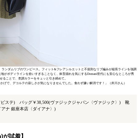
、ランダムリブのワンピース。フィット&フレアシルエットと不規則なリブ編みが縦長ラインを強調
地がボディラインを拾いすぎることなく、体型崩れを気にするDomani世代にも安心なところが秀
せることで、杢調カラーをキュッと引き締めて。
おかげで、デコルテの寂しさが気になりませんでした。食わず嫌い解消です！」（井川さん）
0(アビステ) バッグ￥38,500(ヴァジックジャパン〈ヴァジック〉) 靴
(ダイアナ 銀座本店〈ダイアナ〉)
m)が試着】