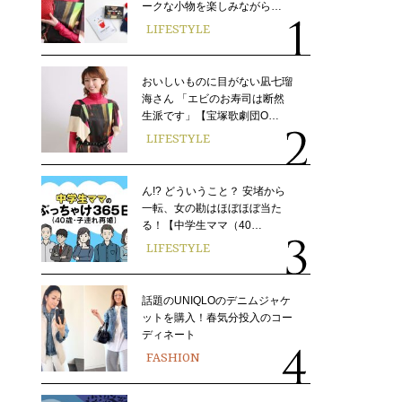
ークな小物を楽しみながら…
LIFESTYLE
おいしいものに目がない凪七瑠
海さん 「エビのお寿司は断然
生派です」【宝塚歌劇団O…
LIFESTYLE
ん!? どういうこと？ 安堵から
一転、女の勘はほぼほぼ当た
る！【中学生ママ（40…
LIFESTYLE
話題のUNIQLOのデニムジャケ
ットを購入！春気分投入のコー
ディネート
FASHION