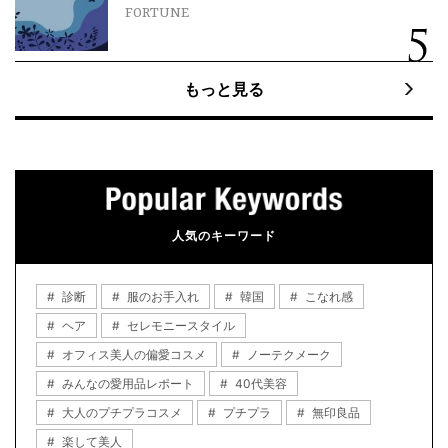
FORTUNE
もっと見る
人気のキーワード
診断
服のお手入れ
韓国
こなれ感
ヘア
セレモニースタイル
オフィス美人の偏愛コスメ
ノーテクメーク
みんなの愛用品レポート
40代美容
大人のプチプラコスメ
プチプラ
無印良品
楽して美人