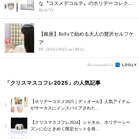
な〝コスメデコルテ〟のホリデーコレク
BEAUTY
シ...
【銀座】ReFaで始める大人の贅沢セルフケ
ア
PR（ReFa GINZA on CREA）
Recommended by
「クリスマスコフレ2025」の人気記事
【ホリデーコスメ2025｜ディオール】人気アイテム
がサーカスにインスパイアされた…
【クリスマスコフレ2024】シャネル、ホリデーシー
ズンに心ときめく限定セットを発…