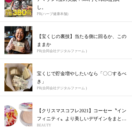
し。
PR(ハーブ健康本舗)
【宝くじの裏技】当たる側に回るか、この
ままか
PR(合同会社デジタルファーム )
宝くじで貯金増やしたいなら「〇〇するべ
き」
PR(合同会社デジタルファーム )
【クリスマスコフレ2021】コーセー〝イン
フィニティ〟より美しいデザインをまと
BEAUTY
っ...