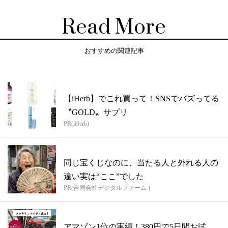
Read More
おすすめの関連記事
【iHerb】でこれ買って！SNSでバズってる
〝GOLD〟サプリ
PR(iHerb)
同じ宝くじなのに、当たる人と外れる人の
違い実は“ここ”でした
PR(合同会社デジタルファーム )
アマゾン1位の実績！380円で5日間お試