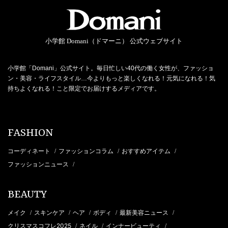
小学館 Domani（ドマーニ） 公式ウェブサイト
小学館「Domani」公式サイト。毎日忙しい40代の働く女性が、ファッショ
ン・美容・ライフスタイル…今よりもっと楽しくなれる！元気になれる！気
持ちよくなれる！こと限定でお届けするメディアです。
FASHION
コーディネート
ファッションコラム
おすすめアイテム
/
/
/
ファッションニュース
/
BEAUTY
メイク
スキンケア
ヘア
ボディ
最新美容ニュース
/
/
/
/
/
クリスマスコフレ2025
ネイル
インナービューティ
/
/
/