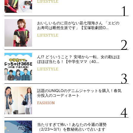
LIFESTYLE
おいしいものに目がない凪七瑠海さん 「エビの
お寿司は断然生派です」【宝塚歌劇団O…
LIFESTYLE
ん!? どういうこと？ 安堵から一転、女の勘はほ
ぼほぼ当たる！【中学生ママ（40…
LIFESTYLE
話題のUNIQLOのデニムジャケットを購入！春気
分投入のコーディネート
FASHION
当たりすぎて怖い！あなたの今週の運勢
（2/23〜3/1）を数秘術占いで占います