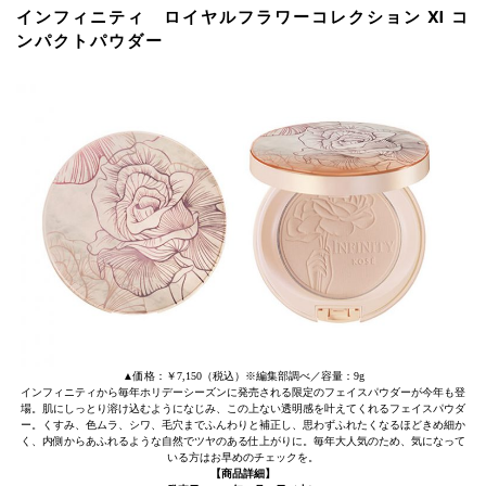
インフィニティ ロイヤルフラワーコレクション Ⅺ コ
ンパクトパウダー
▲価格：￥7,150（税込）※編集部調べ／容量：9g
インフィニティから毎年ホリデーシーズンに発売される限定のフェイスパウダーが今年も登
場。肌にしっとり溶け込むようになじみ、この上ない透明感を叶えてくれるフェイスパウダ
ー。くすみ、色ムラ、シワ、毛穴までふんわりと補正し、思わずふれたくなるほどきめ細か
く、内側からあふれるような自然でツヤのある仕上がりに。毎年大人気のため、気になって
いる方はお早めのチェックを。
【商品詳細】