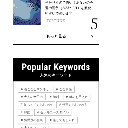
当たりすぎて怖い！あなたの今
週の運勢（2/23〜3/1）を数秘
術占いで占います
FORTUNE
もっと見る
人気のキーワード
着こなしマンネリ
こなれ感
大人の女子力
診断
服のお手入れ
忙しくてもおしゃれ
仕事もおしゃれも
韓国
セレモニースタイル
気温別の服装
楽しておしゃれ
大人かっこいい