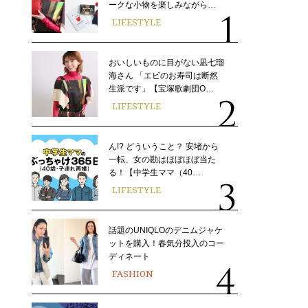
ークな小物を楽しみながら…
LIFESTYLE
おいしいものに目がない凪七瑠
海さん 「エビのお寿司は断然
生派です」【宝塚歌劇団O…
LIFESTYLE
ん!? どういうこと？ 安堵から
一転、女の勘はほぼほぼ当た
る！【中学生ママ（40…
LIFESTYLE
話題のUNIQLOのデニムジャケ
ットを購入！春気分投入のコー
ディネート
FASHION