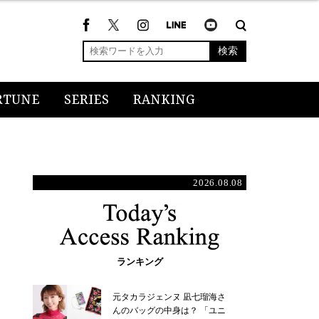
検索
RTUNE
SERIES
RANKING
2026.08.08
ランキング
元タカラジェンヌ 凪七瑠海さ
んのバッグの中身は？ 「ユニ