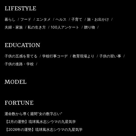
LIFESTYLE
暮らし
フード
エンタメ
ヘルス
子育て
旅・お出かけ
/
/
/
/
/
/
夫婦・家族
私の生き方
100人アンケート
贈り物
/
/
/
/
EDUCATION
子供の五感を育てる
学校行事コーデ
教育現場より
子供の習い事
/
/
/
/
子供の進路・学校
/
MODEL
FORTUNE
運命数から導く週間“女の数字占い”
【2月の運勢】琉球風水志シウマの九星気学
【2026年の運勢】琉球風水志シウマの九星気学