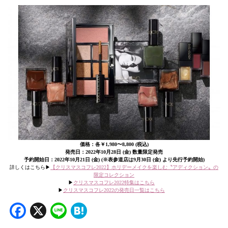
価格：各￥1,980〜8,800 (税込)
発売日：2022年10月28日 (金) 数量限定発売
予約開始日：2022年10月21日 (金) (※表参道店は9月30日 (金) より先行予約開始)
詳しくはこちら▶︎
【クリスマスコフレ2022】ホリデーメイクを楽しむ〝アディクション〟の
限定コレクション
▶︎
クリスマスコフレ2022特集はこちら
▶︎
クリスマスコフレ2022の発売日一覧はこちら
Facebook
X
Line
Hatena