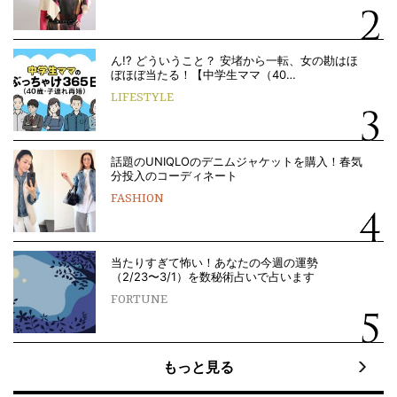
ん!? どういうこと？ 安堵から一転、女の勘はほ
ぼほぼ当たる！【中学生ママ（40…
LIFESTYLE
話題のUNIQLOのデニムジャケットを購入！春気
分投入のコーディネート
FASHION
当たりすぎて怖い！あなたの今週の運勢
（2/23〜3/1）を数秘術占いで占います
FORTUNE
もっと見る