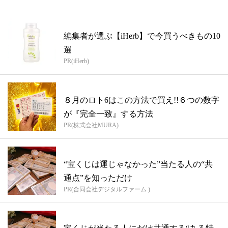
編集者が選ぶ【iHerb】で今買うべきもの10
選
PR(iHerb)
８月のロト6はこの方法で買え!!６つの数字
が『完全一致』する方法
PR(株式会社MURA)
“宝くじは運じゃなかった”当たる人の“共
通点”を知っただけ
PR(合同会社デジタルファーム )