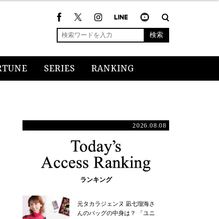
検索
RTUNE
SERIES
RANKING
2026.08.08
ランキング
元タカラジェンヌ 凪七瑠海さ
んのバッグの中身は？ 「ユニ