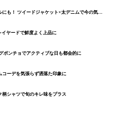
にも！ ツイードジャケット×太デニムで今の気…
レイヤードで鮮度よく上品に
ングポンチョでアクティブな日も都会的に
ムコーデを気張らず洒落た印象に
ク柄シャツで旬のキレ味をプラス