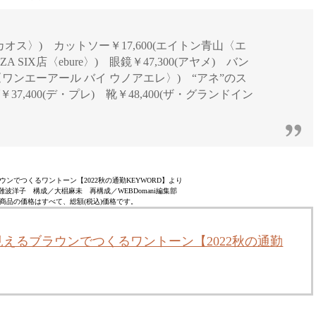
カオス〉) カットソー￥17,600(エイトン青山〈エ
NZA SIX店〈ebure〉) 眼鏡￥47,300(アヤメ) バン
ン〈ワンエーアール バイ ウノアエレ〉) “アネ”のス
37,400(デ・プレ) 靴￥48,400(ザ・グランドイン
ンでつくるワントーン【2022秋の通勤KEYWORD】より
波洋子 構成／大椙麻未 再構成／WEBDomani編集部
商品の価格はすべて、総額(税込)価格です。
えるブラウンでつくるワントーン【2022秋の通勤