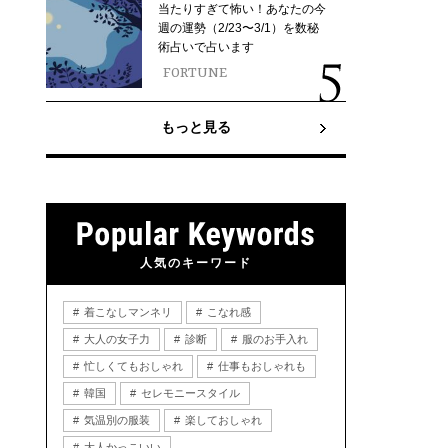
当たりすぎて怖い！あなたの今
週の運勢（2/23〜3/1）を数秘
術占いで占います
FORTUNE
もっと見る
人気のキーワード
着こなしマンネリ
こなれ感
大人の女子力
診断
服のお手入れ
忙しくてもおしゃれ
仕事もおしゃれも
韓国
セレモニースタイル
気温別の服装
楽しておしゃれ
大人かっこいい