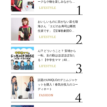
ークな小物を楽しみながら…
LIFESTYLE
おいしいものに目がない凪七瑠
海さん 「エビのお寿司は断然
生派です」【宝塚歌劇団O…
LIFESTYLE
ん!? どういうこと？ 安堵から
一転、女の勘はほぼほぼ当た
る！【中学生ママ（40…
LIFESTYLE
話題のUNIQLOのデニムジャケ
ットを購入！春気分投入のコー
ディネート
FASHION