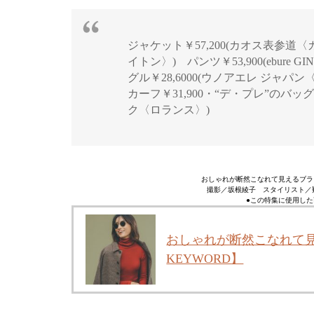
ジャケット￥57,200(カオス表参道〈
イトン〉) パンツ￥53,900(ebure GI
グル￥28,6000(ウノアエレ ジャパ
カーフ￥31,900・“デ・プレ”のバッグ￥
ク〈ロランス〉)
おしゃれが断然こなれて見えるブラウ
撮影／坂根綾子 スタイリスト／難
●この特集に使用した
おしゃれが断然こなれて見
KEYWORD】