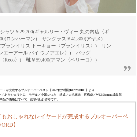
) シャツ￥29,700(ギャルリー・ヴィー 丸の内店〈ギ
00(ロンハーマン) サングラス￥41,800(アヤメ)
400(ブランイリス トーキョー〈ブランイリス〉) リン
〈ワンエーアール バイ ウノアエレ〉) バッグ
〈Reco〉) 靴￥59,400(アマン〈ペリーコ〉）
ドが完成するプルオーバーベスト【2022秋の通勤KEYWORD】より
ク／あきやまひとみ モデル／小濱なつき 構成／大椙麻未 再構成／WEBDomani編集部
商品の価格はすべて、総額(税込)価格です。
てもおしゃれなレイヤードが完成するプルオーバーベ
WORD】