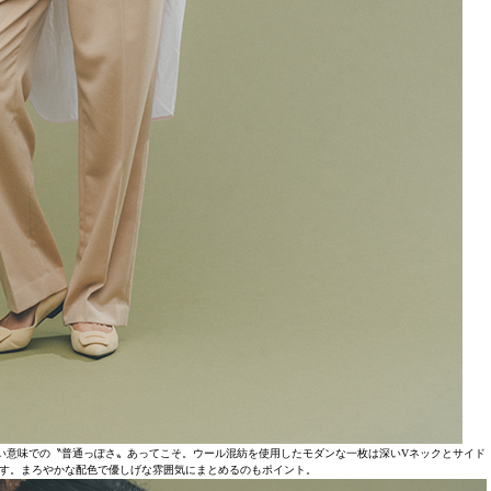
い意味での〝普通っぽさ〟あってこそ。ウール混紡を使用したモダンな一枚は深いVネックとサイド
す。まろやかな配色で優しげな雰囲気にまとめるのもポイント。