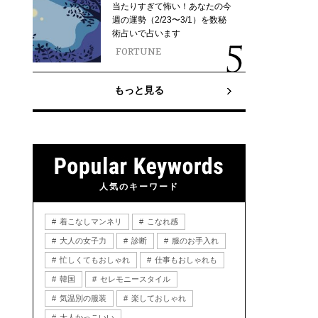
当たりすぎて怖い！あなたの今
週の運勢（2/23〜3/1）を数秘
術占いで占います
FORTUNE
もっと見る
人気のキーワード
着こなしマンネリ
こなれ感
大人の女子力
診断
服のお手入れ
忙しくてもおしゃれ
仕事もおしゃれも
韓国
セレモニースタイル
気温別の服装
楽しておしゃれ
大人かっこいい