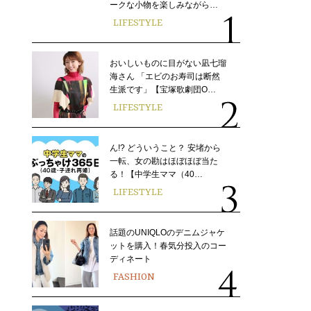
ークな小物を楽しみながら…
LIFESTYLE
おいしいものに目がない凪七瑠
海さん 「エビのお寿司は断然
生派です」【宝塚歌劇団O…
LIFESTYLE
ん!? どういうこと？ 安堵から
一転、女の勘はほぼほぼ当た
る！【中学生ママ（40…
LIFESTYLE
話題のUNIQLOのデニムジャケ
ットを購入！春気分投入のコー
ディネート
FASHION