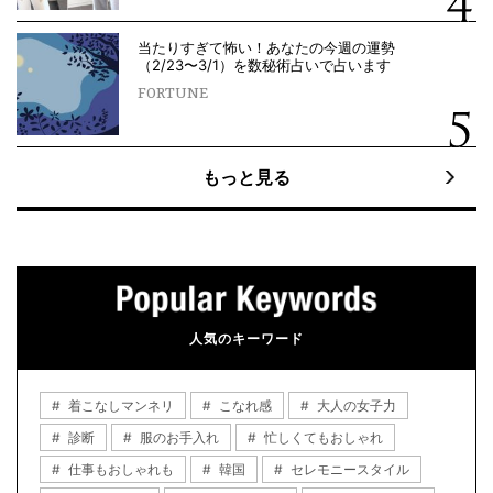
当たりすぎて怖い！あなたの今週の運勢
（2/23〜3/1）を数秘術占いで占います
FORTUNE
もっと見る
人気のキーワード
着こなしマンネリ
こなれ感
大人の女子力
診断
服のお手入れ
忙しくてもおしゃれ
仕事もおしゃれも
韓国
セレモニースタイル