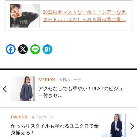
2022秋冬マストな一枚！「シアーな黒
タートル」はおしゃれ＆重ね着に最…
Facebook
X
Line
Hatena
FASHION
今日のコーデ
アクセなしでも華やか！PLSTのビジュ
ー付きセ…
FASHION
今日のコーデ
かっちりスタイルも頼れるユニクロで全
身揃える！