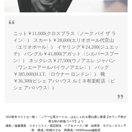
ニット￥11,000(クロスプラス〈ノーク バイ ザ ラ
イン〉) スカート￥28,600(エリオポール代官山
〈エリオポール〉) イヤリング￥24,200(ジュエッ
テ) バングル￥41,800(アガット〈シルバースプー
ン〉) ネックレス￥27,500(ウノアエレ ジャパン
〈ワンエーアールバイウノアエレ〉) バッグ
￥385,000(H.I.T.〈ロウナー ロンドン〉) 靴
￥36,300(ピシェ アバハウス ルミネ有楽町店〈ピ
シェ アバハウス〉)
2022秋冬マストな一枚！「シアーな黒タートル」はおしゃれ＆重ね着に最適【ホラン千秋が
着る秋の鉄板コーデ】より
撮影／遠藤優貴 スタイリスト／渡辺智佳 ヘア＆メーク／林 由香里 モデル／ホラン千
秋 構成／松崎のぞみ 再構成／WEBDomani編集部