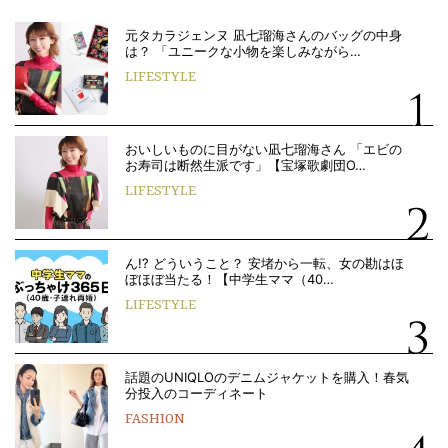
元タカラジェンヌ 凪七瑠海さんのバッグの中身
は？ 「ユニークな小物を楽しみながら…
LIFESTYLE
おいしいものに目がない凪七瑠海さん 「エビの
お寿司は断然生派です」【宝塚歌劇団O…
LIFESTYLE
ん!? どういうこと？ 安堵から一転、女の勘はほ
ぼほぼ当たる！【中学生ママ（40…
LIFESTYLE
話題のUNIQLOのデニムジャケットを購入！春気
分投入のコーディネート
FASHION