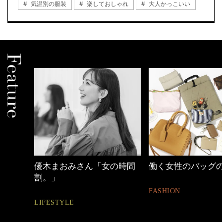
気温別の服装
楽しておしゃれ
大人かっこいい
みさん「女の時間
働く女性のバッグの中身
【ワー
ュアル
FASHION
FASHION