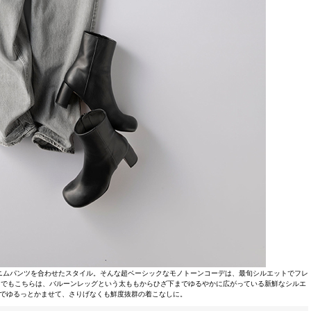
ニムパンツを合わせたスタイル。そんな超ベーシックなモノトーンコーデは、最旬シルエットでフレ
中でもこちらは、バルーンレッグという太ももからひざ下までゆるやかに広がっている新鮮なシルエ
でゆるっとかませて、さりげなくも鮮度抜群の着こなしに。