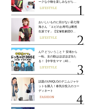
ークな小物を楽しみながら…
LIFESTYLE
おいしいものに目がない凪七瑠
海さん 「エビのお寿司は断然
生派です」【宝塚歌劇団O…
LIFESTYLE
ん!? どういうこと？ 安堵から
一転、女の勘はほぼほぼ当た
る！【中学生ママ（40…
LIFESTYLE
話題のUNIQLOのデニムジャケ
ットを購入！春気分投入のコー
ディネート
FASHION