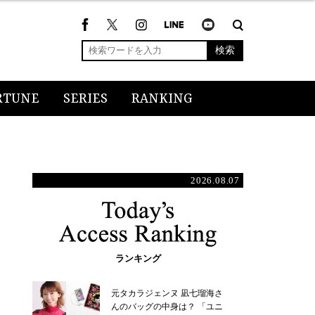
検索
RTUNE
SERIES
RANKING
2026.08.07
ランキング
元タカラジェンヌ 凪七瑠海さ
んのバッグの中身は？ 「ユニ