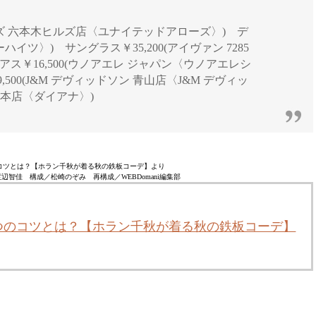
ローズ 六本木ヒルズ店〈ユナイテッドアローズ〉) デ
ハイツ〉) サングラス￥35,200(アイヴァン 7285
アス￥16,500(ウノアエレ ジャパン〈ウノアエレシ
500(J&M デヴィッドソン 青山店〈J&M デヴィッ
銀座本店〈ダイアナ〉)
コツとは？【ホラン千秋が着る秋の鉄板コーデ】より
智佳 構成／松崎のぞみ 再構成／WEBDomani編集部
つのコツとは？【ホラン千秋が着る秋の鉄板コーデ】