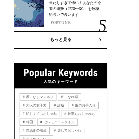
当たりすぎて怖い！あなたの今
週の運勢（2/23〜3/1）を数秘
術占いで占います
FORTUNE
もっと見る
人気のキーワード
着こなしマンネリ
こなれ感
大人の女子力
診断
服のお手入れ
忙しくてもおしゃれ
仕事もおしゃれも
韓国
セレモニースタイル
気温別の服装
楽しておしゃれ
大人かっこいい