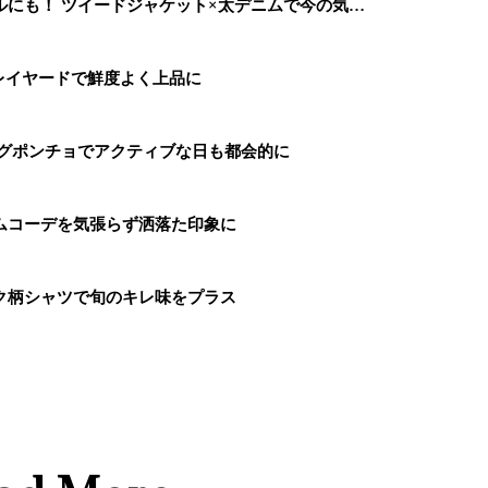
にも！ ツイードジャケット×太デニムで今の気…
レイヤードで鮮度よく上品に
ングポンチョでアクティブな日も都会的に
ムコーデを気張らず洒落た印象に
ク柄シャツで旬のキレ味をプラス