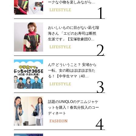
ークな小物を楽しみながら…
LIFESTYLE
おいしいものに目がない凪七瑠
海さん 「エビのお寿司は断然
生派です」【宝塚歌劇団O…
LIFESTYLE
ん!? どういうこと？ 安堵から
一転、女の勘はほぼほぼ当た
る！【中学生ママ（40…
LIFESTYLE
話題のUNIQLOのデニムジャケ
ットを購入！春気分投入のコー
ディネート
FASHION