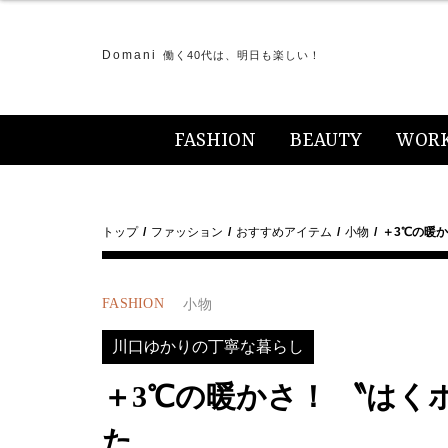
Domani
働く40代は、明日も楽しい！
FASHION
BEAUTY
WOR
トップ
ファッション
おすすめアイテム
小物
＋3℃の暖
FASHION
小物
川口ゆかりの丁寧な暮らし
＋3℃の暖かさ！ 〝は
た