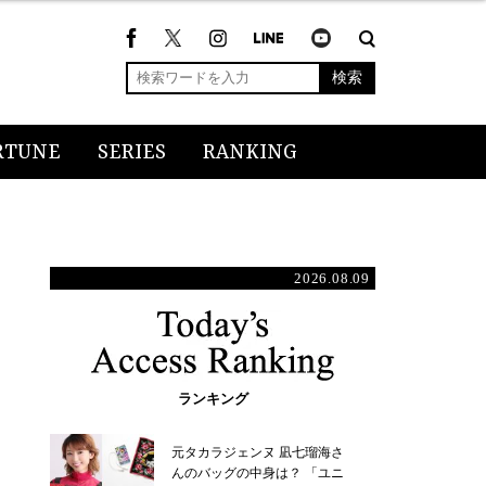
検索
RTUNE
SERIES
RANKING
2026.08.09
ランキング
元タカラジェンヌ 凪七瑠海さ
んのバッグの中身は？ 「ユニ