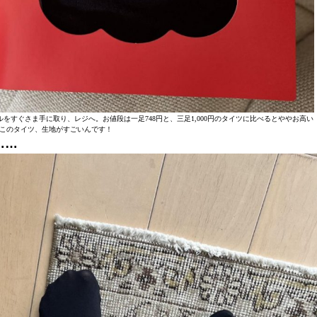
をすぐさま手に取り、レジへ。お値段は一足748円と、三足1,000円のタイツに比べるとややお高い
このタイツ、生地がすごいんです！
……