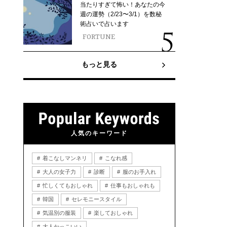
当たりすぎて怖い！あなたの今
週の運勢（2/23〜3/1）を数秘
術占いで占います
FORTUNE
もっと見る
人気のキーワード
着こなしマンネリ
こなれ感
大人の女子力
診断
服のお手入れ
忙しくてもおしゃれ
仕事もおしゃれも
韓国
セレモニースタイル
気温別の服装
楽しておしゃれ
大人かっこいい