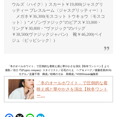
ウルズ〈ハイク〉) スカート￥19,800(ジャスグリ
ッティー プレスルーム〈ジャスグリッティー〉)
メガネ￥36,300(モスコット トウキョウ〈モスコ
ット〉) “メゾンヴァジック”のピアス￥33,000・
リング￥30,800・”ヴァジック”のバッグ
￥38,500(ヴァジックジャパン) 靴￥46,200(ベイ
ジュ〈ピッピシック〉)
「冬のオールホワイト」で圧倒的な着映え感と華やかさを演出【秋冬ワントーン】より
撮影／谷口 巧(Pygmy company) スタイリスト／石毛のりえ ヘア＆メーク／後藤若菜(ROI)
モデル／近藤千尋 構成／松崎のぞみ 再構成／WEBDomani編集部
「冬のオールホワイト」で圧倒的な着
映え感と華やかさを演出【秋冬ワント
ー…