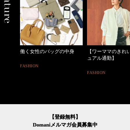
の時間
働く女性のバッグの中身
【ワーママのきれ
ュアル通勤】
FASHION
FASHION
【登録無料】
Domaniメルマガ会員募集中