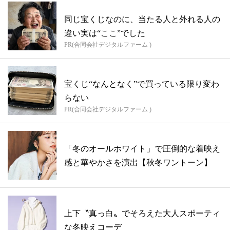
同じ宝くじなのに、当たる人と外れる人の
違い実は“ここ”でした
PR(合同会社デジタルファーム )
宝くじ“なんとなく”で買っている限り変わ
らない
PR(合同会社デジタルファーム )
「冬のオールホワイト」で圧倒的な着映え
感と華やかさを演出【秋冬ワントーン】
上下〝真っ白〟でそろえた大人スポーティ
な冬映えコーデ