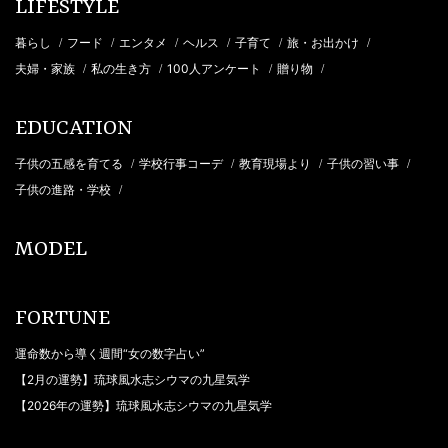
LIFESTYLE
暮らし
フード
エンタメ
ヘルス
子育て
旅・お出かけ
/
/
/
/
/
/
夫婦・家族
私の生き方
100人アンケート
贈り物
/
/
/
/
EDUCATION
子供の五感を育てる
学校行事コーデ
教育現場より
子供の習い事
/
/
/
/
子供の進路・学校
/
MODEL
FORTUNE
運命数から導く週間“女の数字占い”
【2月の運勢】琉球風水志シウマの九星気学
【2026年の運勢】琉球風水志シウマの九星気学