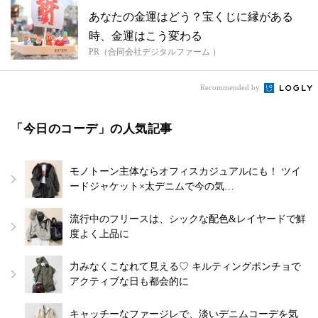
あなたの金運はどう？宝くじに縁がある
時、金運はこう変わる
PR（合同会社デジタルファーム ）
Recommended by
「今日のコーデ」の人気記事
モノトーン主体ならオフィスカジュアルにも！ ツイ
ードジャケット×太デニムで今の気…
流行中のフリースは、シックな配色&レイヤードで鮮
度よく上品に
力みなくこなれて見える♡ キルティングポンチョで
アクティブな日も都会的に
キャッチーなファージレで、淡いデニムコーデを気