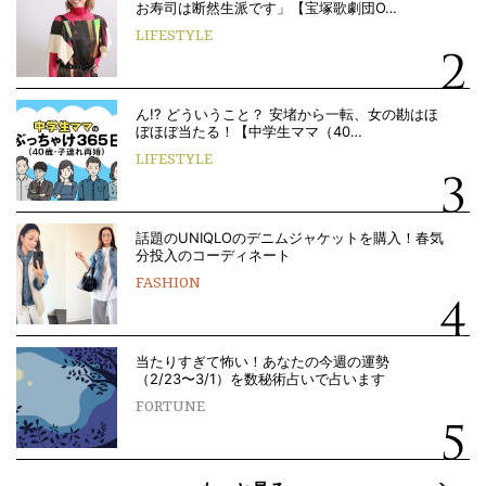
お寿司は断然生派です」【宝塚歌劇団O…
LIFESTYLE
ん!? どういうこと？ 安堵から一転、女の勘はほ
ぼほぼ当たる！【中学生ママ（40…
LIFESTYLE
話題のUNIQLOのデニムジャケットを購入！春気
分投入のコーディネート
FASHION
当たりすぎて怖い！あなたの今週の運勢
（2/23〜3/1）を数秘術占いで占います
FORTUNE