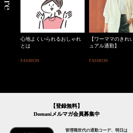
しゃれ
【ワーママのきれいめカジ
優木まおみさん「
ュアル通勤】
割。」
FASHION
LIFESTYLE
【登録無料】
Domaniメルマガ会員募集中
管理職世代の通勤コーデ、明日は