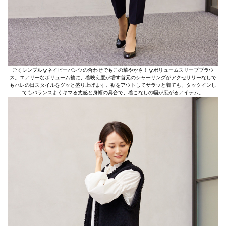
ごくシンプルなネイビーパンツの合わせでもこの華やかさ！なボリュームスリーブブラウ
ス。エアリーなボリューム袖に、着映え度が増す首元のシャーリングがアクセサリーなしで
もハレの日スタイルをグッと盛り上げます。裾をアウトしてサラッと着ても、タックインし
てもバランスよくキマる丈感と身幅の具合で、着こなしの幅が広がるアイテム。