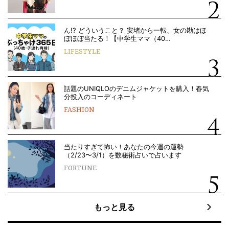
ん!? どういうこと？ 安堵から一転、女の勘はほ
ぼほぼ当たる！【中学生ママ（40…
LIFESTYLE
話題のUNIQLOのデニムジャケットを購入！春気
分投入のコーディネート
FASHION
当たりすぎて怖い！あなたの今週の運勢
（2/23〜3/1）を数秘術占いで占います
FORTUNE
もっと見る