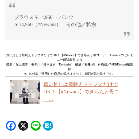
ブラウス￥14,960 ・パンツ
￥14,960（#Newans） その他／私物
買い足しは着映えトップスだけでOK！【#Newans】できちんと母コーデ｜Domanistのセレモ
ニー服試着室 より
撮影／深山徳幸 モデル／鈴木まき（Domanist） 構成／村井 絢 再構成／WEBDomani編集
部
●この特集で使用した商品の価格はすべて、総額(税込)価格です。
買い足しは着映えトップスだけで
OK！【#Newans】できちんと母コ
ー…
Facebook
X
Line
Hatena