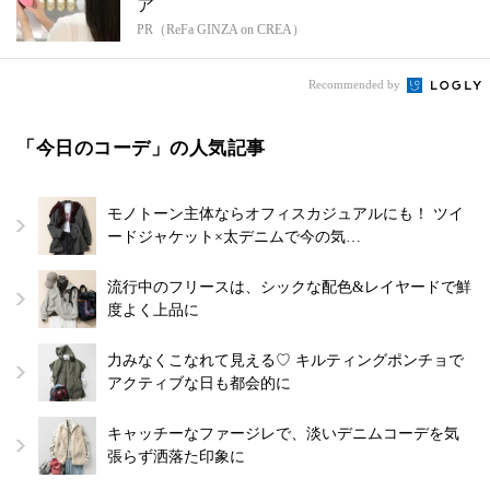
ア
PR（ReFa GINZA on CREA）
Recommended by
「今日のコーデ」の人気記事
モノトーン主体ならオフィスカジュアルにも！ ツイ
ードジャケット×太デニムで今の気…
流行中のフリースは、シックな配色&レイヤードで鮮
度よく上品に
力みなくこなれて見える♡ キルティングポンチョで
アクティブな日も都会的に
キャッチーなファージレで、淡いデニムコーデを気
張らず洒落た印象に