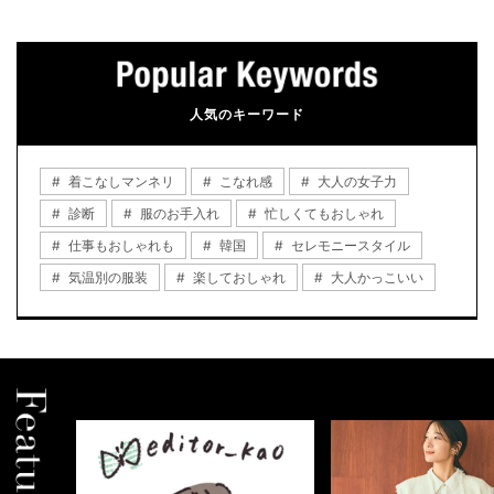
人気のキーワード
着こなしマンネリ
こなれ感
大人の女子力
診断
服のお手入れ
忙しくてもおしゃれ
仕事もおしゃれも
韓国
セレモニースタイル
気温別の服装
楽しておしゃれ
大人かっこいい