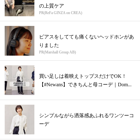
の上質ケア
PR(ReFa GINZA on CREA)
ピアスをしてても痛くないヘッドホンがあ
りました
PR(Marshall Group AB)
買い足しは着映えトップスだけでOK！
【#Newans】できちんと母コーデ｜Dom...
シンプルながら洒落感あふれるワンツーコ
ーデ