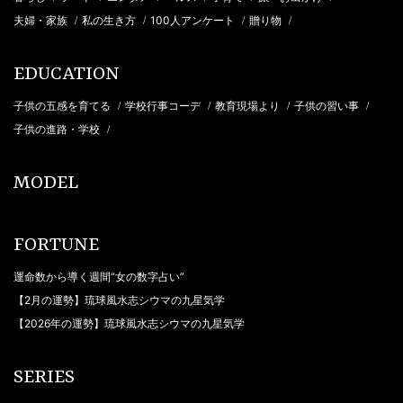
夫婦・家族
私の生き方
100人アンケート
贈り物
/
/
/
/
EDUCATION
子供の五感を育てる
学校行事コーデ
教育現場より
子供の習い事
/
/
/
/
子供の進路・学校
/
MODEL
FORTUNE
運命数から導く週間“女の数字占い”
【2月の運勢】琉球風水志シウマの九星気学
【2026年の運勢】琉球風水志シウマの九星気学
SERIES