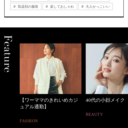
気温別の服装
楽しておしゃれ
大人かっこいい
いめカジ
40代の小顔メイク
優木まおみさん「
割。」
BEAUTY
LIFESTYLE