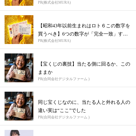
PR(株式会社MURA)
【昭和43年以前生まれはロト６この数字を
買うべき】6つの数字が「完全一致」する
PR(株式会社MURA)
方...
【宝くじの裏技】当たる側に回るか、この
ままか
PR(合同会社デジタルファーム )
同じ宝くじなのに、当たる人と外れる人の
違い実は“ここ”でした
PR(合同会社デジタルファーム )