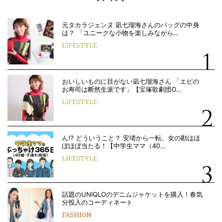
元タカラジェンヌ 凪七瑠海さんのバッグの中身
は？ 「ユニークな小物を楽しみながら…
LIFESTYLE
おいしいものに目がない凪七瑠海さん 「エビの
お寿司は断然生派です」【宝塚歌劇団O…
LIFESTYLE
ん!? どういうこと？ 安堵から一転、女の勘はほ
ぼほぼ当たる！【中学生ママ（40…
LIFESTYLE
話題のUNIQLOのデニムジャケットを購入！春気
分投入のコーディネート
FASHION