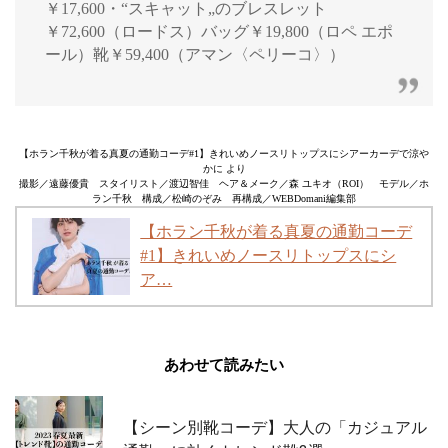
￥17,600・“スキャット„のブレスレット
￥72,600（ロードス）バッグ￥19,800（ロペ エポ
ール）靴￥59,400（アマン〈ペリーコ〉）
【ホラン千秋が着る真夏の通勤コーデ#1】きれいめノースリトップスにシアーカーデで涼や
かに より
撮影／遠藤優貴 スタイリスト／渡辺智佳 ヘア＆メーク／森 ユキオ（ROI） モデル／ホ
ラン千秋 構成／松崎のぞみ 再構成／WEBDomani編集部
【ホラン千秋が着る真夏の通勤コーデ
#1】きれいめノースリトップスにシ
ア…
あわせて読みたい
【シーン別靴コーデ】大人の「カジュアル