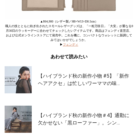
▲¥64,900（レザー製／H8×W13×D0.5cm）
職人の技とともに紡ぎ出されたスモールレザーグッズは、「一粒万倍日」「大安」が重なる9
月30日のラッキーデーに合わせてチェックしたいアイテムです。商品はフェンディ直営店、
および公式オンラインストアにて発売中。これを機に、コンパクトなウォレットに新調して
みてはいかがでしょうか。
▶︎
フェンディ
あわせて読みたい
【ハイブランド秋の新作小物 #5】「新作
ヘアアクセ」は忙しいワーママの味…
【ハイブランド秋の新作小物＃4】通勤に
欠かせない「黒ローファー」。シン…