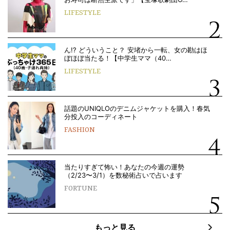
LIFESTYLE
ん!? どういうこと？ 安堵から一転、女の勘はほ
ぼほぼ当たる！【中学生ママ（40…
LIFESTYLE
話題のUNIQLOのデニムジャケットを購入！春気
分投入のコーディネート
FASHION
当たりすぎて怖い！あなたの今週の運勢
（2/23〜3/1）を数秘術占いで占います
FORTUNE
もっと見る