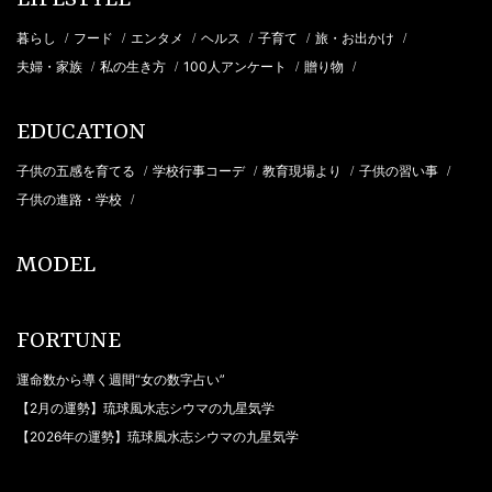
LIFESTYLE
暮らし
フード
エンタメ
ヘルス
子育て
旅・お出かけ
/
/
/
/
/
/
夫婦・家族
私の生き方
100人アンケート
贈り物
/
/
/
/
EDUCATION
子供の五感を育てる
学校行事コーデ
教育現場より
子供の習い事
/
/
/
/
子供の進路・学校
/
MODEL
FORTUNE
運命数から導く週間“女の数字占い”
【2月の運勢】琉球風水志シウマの九星気学
【2026年の運勢】琉球風水志シウマの九星気学