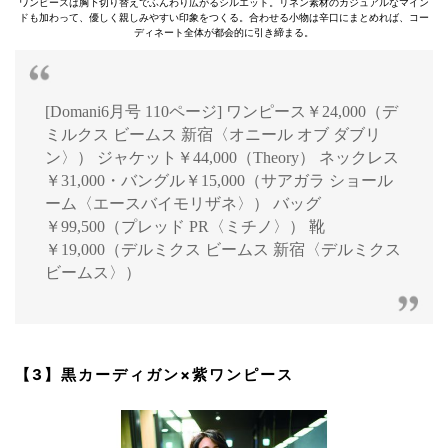
ワンピースは胸下切り替えでふんわり広がるシルエット。リネン素材のカジュアルなマイン
ドも加わって、優しく親しみやすい印象をつくる。合わせる小物は辛口にまとめれば、コー
ディネート全体が都会的に引き締まる。
[Domani6月号 110ページ] ワンピース￥24,000（デ
ミルクス ビームス 新宿〈オニール オブ ダブリ
ン〉） ジャケット￥44,000（Theory） ネックレス
￥31,000・バングル￥15,000（サアガラ ショール
ーム〈エースバイモリザネ〉） バッグ
￥99,500（プレッド PR〈ミチノ〉） 靴
￥19,000（デルミクス ビームス 新宿〈デルミクス
ビームス〉）
【3】黒カーディガン×紫ワンピース