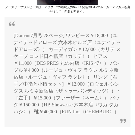
ノースリーブワンピースは、アフター7の着映え力No.1！発色のいいブルーカーディガンを肩
がけして、印象を明るく。
[Domani7月号 78ページ] ワンピース￥18,000（ユ
ナイテッドアローズ 六本木ヒルズ店〈ユナイテッ
ドアローズ〉） カーディガン￥12,000（カリテ ス
ケープ コレド日本橋店〈カリテ〉） ピアス
￥11,000（DES PRES 丸の内店〈IRIS 47〉） バン
グル￥4,000（ルージュ・ヴィフ ラクレ ルミネ新
宿店〈ルージュ・ヴィフ ラクレ〉） リング［右
手／中指と小指セット］￥12,000（ロウェル シン
グス ルミネ新宿店〈ザトゥーバンディッツ〉）・
［左手］￥15,000（ファーザー〈ネーム〉） バッ
グ￥150,000（HB Show-case 六本木店〈ワカ タカ
ハシ〉） 靴￥40,000（FUN Inc.〈CHEMBUR〉）