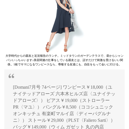
大学時代からの親友と近況報告のランチ。ミッドタウンのガーデンテラスで、昼からシャン
パンいっちゃいます♪美容関連の仕事をしている親友とは、話すだけで刺激を受けるいい関
係。1枚でサマになるワンピースなら、尊敬する友達にも、自信をもって会いに行ける。
[Domani7月号 74ページ] ワンピース￥18,000（ユ
ナイテッドアローズ 六本木ヒルズ店〈ユナイテッ
ドアローズ〉） ピアス￥19,000（ストローラー
PR〈マユ〉） バングル￥8,500（ココシュニック
オンキッチュ 有楽町マルイ店〈ディーパグルナ
ニ〉） ストール￥29,000（PLST〈Faliero Sarti〉）
バッグ￥149,000（ウィム ガゼット 丸の内店