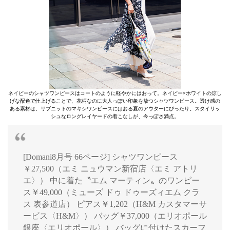
ネイビーのシャツワンピースはコートのように軽やかにはおって。ネイビー×ホワイトの涼し
げな配色で仕上げることで、花柄なのに大人っぽい印象を放つシャツワンピース。透け感の
ある素材は、リブニットのマキシワンピースにはおる夏のアウターにぴったり。スタイリッ
シュなロングレイヤードの着こなしが、今っぽさ満点。
[Domani8月号 66ページ] シャツワンピース
￥27,500（エミ ニュウマン新宿店〈エミ アトリ
エ〉） 中に着た〝エム マーティン〟のワンピー
ス￥49,000（ミューズ ドゥ ドゥーズィエム クラ
ス 表参道店） ピアス￥1,202（H&M カスタマーサ
ービス〈H&M〉） バッグ￥37,000（エリオポール
銀座〈エリオポール〉） バッグに付けたスカーフ