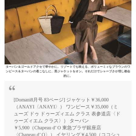
ターバン＆ゴールドアクセで華やかに。リゾートでも映える、ボリューミィなブラウンのワ
ンピース＆ターバンの着こなしに、黒ジャケットをオン。それだけでシャープさが増し都会
的に。
[Domani8月号 83ページ] ジャケット￥36,000
（ANAYI〈ANAYI〉） ワンピース￥35,000（ミ
ューズ ドゥ ドゥーズィエム クラス 表参道店〈ド
ゥーズィエム クラス〉） ターバン
￥5,900（Chapeau d’ O 東急プラザ銀座店
〈Chapeau d’ O〉） イヤリング￥4,500（ココシュ