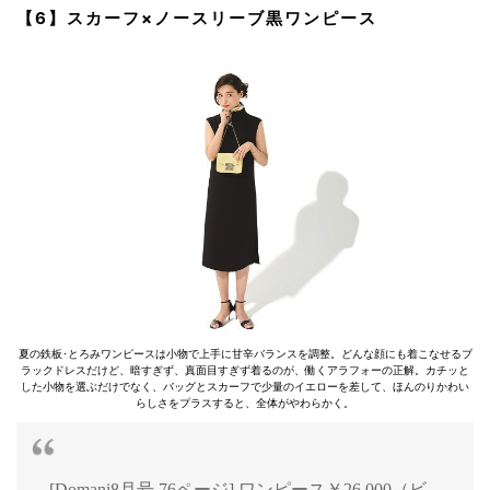
【6】スカーフ×ノースリーブ黒ワンピース
夏の鉄板･とろみワンピースは小物で上手に甘辛バランスを調整。どんな顔にも着こなせるブ
ラックドレスだけど、暗すぎず、真面目すぎず着るのが、働くアラフォーの正解。カチッと
した小物を選ぶだけでなく、バッグとスカーフで少量のイエローを差して、ほんのりかわい
らしさをプラスすると、全体がやわらかく。
[Domani8月号 76ページ] ワンピース￥26,000（ビ