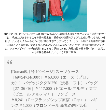
機内で過ごしやすいワンピースは旅の強い味方♡ 1週間以上の海外旅行にマストな大きめサイ
ズは、収納力があるからこそ本体の軽量化、操作性や強度のアップなど使い手にうれしい進
化が。たくさん入るからとつい買い物しすぎてしまいそう! !。リゾート地に長期滞在に頼れ
る100ℓという大容量。従来よりスクエアなフォルムになったことで、本体の深さがアップ
し、シューズボックスの角が潰れることなく収納できる。海外旅行で靴を買いたい、お気に
入りの靴を持参したいという女性に最適。
[Domani8月号 109ページ] スーツケース
［69×54×34/100ℓ］￥63,000（エース〈プロテ
カ〉） バゲッジタグ￥250（渋谷ロフト） バッグ
［27×36×16］￥117,000（ピエール アルディ 東京
〈ピエール アルディ〉） ワンピース
￥8,241（Gapフラッグシップ原宿〈Gap〉） レギ
ンス￥1,000（ブロンドール 新丸の内ビル店