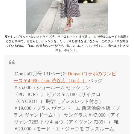
夏らしいブラック×白のストライプ柄。そで口を小さく折り返し、より軽快なムードを表現す
るひと手間で、自分らしいアレンジを。たっぷりと生地を使いながら、このプライスを実現
しているのは、〝koe〟の努力のなせるワザ。着こなしにメリハリを生む、共布ベルト付きな
のも、ポイント。
[Domani7月号 131ページ]
Domaniコラボのワンピ
ース￥4,990（koe 渋谷店〈koe〉）
バッグ
￥35,000（ショールーム セッション
〈POTIOR〉） ピアス￥7,180（サイクロ
〈CYCRO〉） 時計［ブレスレット付き］
￥19,000（プラス ヴァンドーム 西武池袋本店〈プ
ラス ヴァンドーム〉） サングラス￥47,000（アイ
ヴァン 7285 トウキョウ〈アイヴァン 7285〉） 靴
￥20,000（モード・エ・ジャコモ プレスルーム