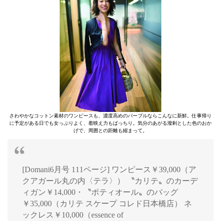
さわやかなコットン素材のワンピースも、濃度高めのパープルならこんなに新鮮。仕事帰り
に予定がある日でも女っぷりよく、着映え力もばっちり。気分のあがる潑剌とした色のおか
げで、周囲との距離も縮まって。
[Domani6月号 111ページ] ワンピース￥39,000（ア
クアガール丸の内〈テラ〉） 〝カリテ〟のカーデ
ィガン￥14,000・〝ポティオール〟のバッグ
￥35,000（カリテ スケープ コレド日本橋店） ネ
ックレス￥10,000（essence of