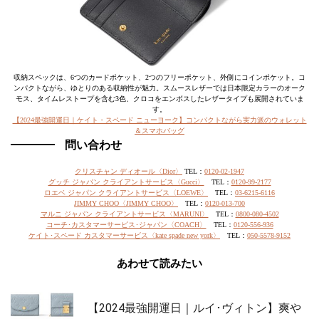
収納スペックは、6つのカードポケット、2つのフリーポケット、外側にコインポケット。コ
ンパクトながら、ゆとりのある収納性が魅力。スムースレザーでは日本限定カラーのオーク
モス、タイムレストープを含む3色、クロコをエンボスしたレザータイプも展開されていま
す。
【2024最強開運日｜ケイト・スペード ニューヨーク】コンパクトながら実力派のウォレット
＆スマホバッグ
問い合わせ
クリスチャン ディオール〈Dior〉
TEL：
0120-02-1947
グッチ ジャパン クライアントサービス〈Gucci〉
TEL：
0120-99-2177
ロエベ ジャパン クライアントサービス〈LOEWE〉
TEL：
03-6215-6116
JIMMY CHOO〈JIMMY CHOO〉
TEL：
0120-013-700
マルニ ジャパン クライアントサービス〈MARUNI〉
TEL：
0800-080-4502
コーチ･カスタマーサービス･ジャパン〈COACH〉
TEL：
0120-556-936
ケイト･スペード カスタマーサービス〈kate spade new york〉
TEL：
050-5578-9152
あわせて読みたい
【2024最強開運日｜ルイ･ヴィトン】爽や