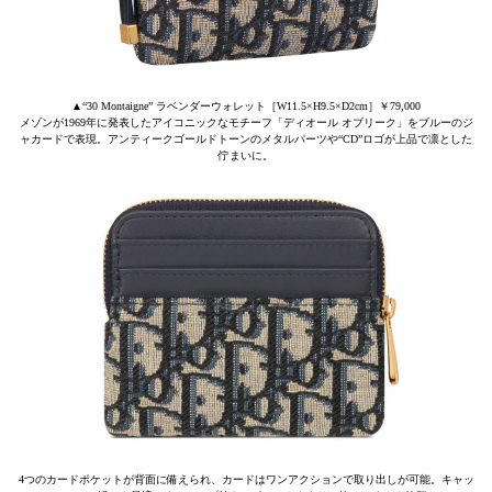
▲“30 Montaigne” ラベンダーウォレット［W11.5×H9.5×D2cm］￥79,000
メゾンが1969年に発表したアイコニックなモチーフ「ディオール オブリーク」をブルーのジ
ャカードで表現。アンティークゴールドトーンのメタルパーツや“CD”ロゴが上品で凛とした
佇まいに。
4つのカードポケットが背面に備えられ、カードはワンアクションで取り出しが可能。キャッ