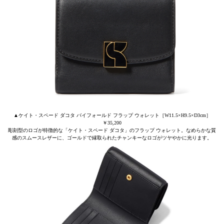
▲ケイト・スペード ダコタ バイフォールド フラップ ウォレット［W11.5×H9.5×D3cm］
￥35,200
彫刻型のロゴが特徴的な「ケイト・スペード ダコタ」のフラップ ウォレット。なめらかな質
感のスムースレザーに、ゴールドで縁取られたチャンキーなロゴがツヤやかに光ります。