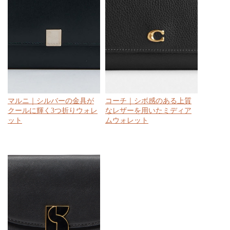
マルニ｜シルバーの金具が
コーチ｜シボ感のある上質
クールに輝く3つ折りウォレ
なレザーを用いたミディア
ット
ムウォレット