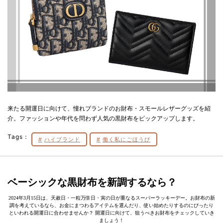
来たる開運日に向けて、憧れブランドのお財布・スモールレザーグッズを紹
介。ファッションや年代を問わず人気の黒財布をピックアップします。
Tags：
ハイブランド
働く私にごほうび
ベーシックな黒財布を新調するなら？
2024年3月15日は、天赦日・一粒万倍日・寅の日が重なるスーパーラッキーデー。お財布の新
調を考えているなら、お金にまつわるアイテムを選んだり、使い始めたりするのにぴったり
といわれる開運日に合わせませんか？ 開運日に向けて、狙うべきお財布をチェックしていき
ましょう！