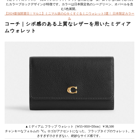
たカラーブロックデザインが特徴です。カラーは日本限定色のシーグリーン、オパールを含
む5色展開。
【2024最強開運日｜マルニ】ミニマル派の心をくすぐるミニウォレット3選！ 日本限定カラー
も
コーチ｜シボ感のある上質なレザーを用いたミディア
ムウォレット
▲ミディアム フラップ ウォレット​［W15×H10×D3cm］￥38,500
チャンキーなフォルムの〝C〟ロゴがアクセントになった、フラップタイプのウォレット​。大
きすぎず小さすぎない、絶妙なサイズ感です。