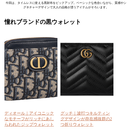
今回は、タイムレスに使える黒財布をピックアップ。ベーシックな色合いながら、質感やシ
グネチャーデザインで大人の品格が漂うアイテムがそろいます。
憧れブランドの黒ウォレット
ディオール｜アイコニック
グッチ｜波打つキルティン
なモチーフがリッチにあし
グデザインが存在感抜群の2
らわれたジップウォレット
つ折りウォレット