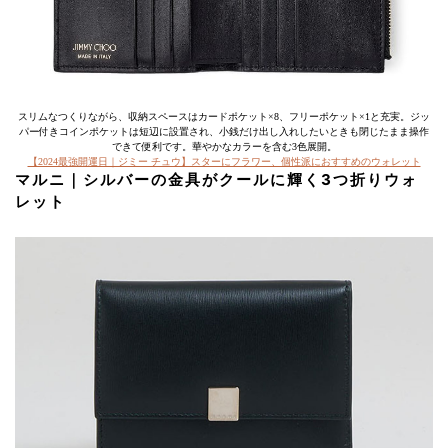
スリムなつくりながら、収納スペースはカードポケット×8、フリーポケット×1と充実。ジッ
パー付きコインポケットは短辺に設置され、小銭だけ出し入れしたいときも閉じたまま操作
できて便利です。華やかなカラーを含む3色展開。
【2024最強開運日｜ジミー チュウ】スターにフラワー、個性派におすすめのウォレット
マルニ｜シルバーの金具がクールに輝く3つ折りウォ
レット