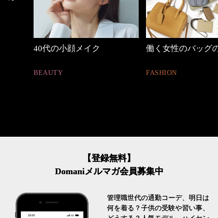
の時間
40代の小顔メイク
働く女性のバッグ
BEAUTY
FASHION
【登録無料】
Domaniメルマガ会員募集中
管理職世代の通勤コーデ、明日は
何を着る？子供の受験や習い事、