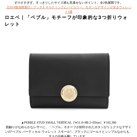
ず小さすぎず、すっきりしたサイズ感も見逃せないポイント。全2色展開です。
【2024最強開運日｜グッチ】キルティングにバイカラー、モダンなデザインが光るウォレッ
ト4選
ロエベ｜「ペブル」モチーフが印象的な3つ折りウォ
レット
▲PEBBLE STUD SMALL VERTICAL［W11.8×H8.2×D3cm］￥102,300
肌触りがなめらかなレザーに、「ペブル」モチーフが刻印されたボタンがリュクスなデザイ
ンの“ぺブル バーティカル ウォレット スモール”。ブラックにゴールドとシンプルながらも、
大人の品格を醸しています。