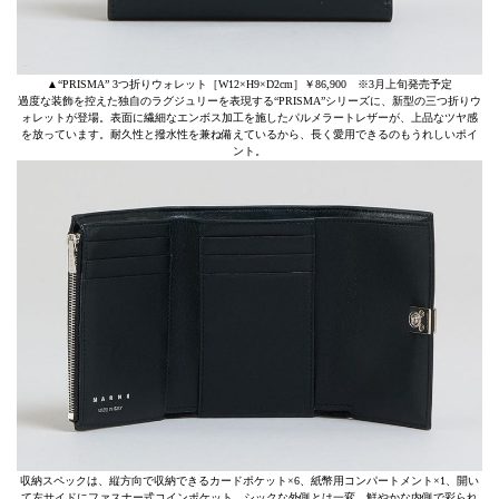
▲“PRISMA” 3つ折りウォレット［W12×H9×D2cm］￥86,900 ※3月上旬発売予定
過度な装飾を控えた独自のラグジュリーを表現する“PRISMA”シリーズに、新型の三つ折りウ
ォレットが登場。表面に繊細なエンボス加工を施したパルメラートレザーが、上品なツヤ感
を放っています。耐久性と撥水性を兼ね備えているから、長く愛用できるのもうれしいポイ
ント。
収納スペックは、縦方向で収納できるカードポケット×6、紙幣用コンパートメント×1、開い
て左サイドにファスナー式コインポケット。シックな外側とは一変、鮮やかな内側で彩られ