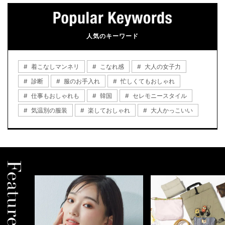
人気のキーワード
着こなしマンネリ
こなれ感
大人の女子力
診断
服のお手入れ
忙しくてもおしゃれ
仕事もおしゃれも
韓国
セレモニースタイル
気温別の服装
楽しておしゃれ
大人かっこいい