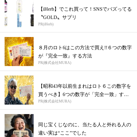
【iHerb】でこれ買って！SNSでバズってる
〝GOLD〟サプリ
PR(iHerb)
８月のロト6はこの方法で買え!!６つの数字
が『完全一致』する方法
PR(株式会社MURA)
【昭和43年以前生まれはロト６この数字を
買うべき】6つの数字が「完全一致」する
PR(株式会社MURA)
方...
同じ宝くじなのに、当たる人と外れる人の
違い実は“ここ”でした