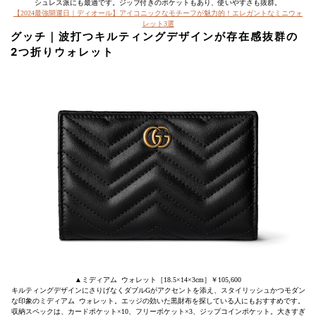
シュレス派にも最適です。ジップ付きのポケットもあり、使いやすさも抜群。
【2024最強開運日｜ディオール】アイコニックなモチーフが魅力的！エレガントなミニウォ
レット3選
グッチ｜波打つキルティングデザインが存在感抜群の
2つ折りウォレット
▲ミディアム ウォレット［18.5×14×3cm］￥105,600
キルティングデザインにさりげなくダブルGがアクセントを添え、スタイリッシュかつモダン
な印象のミディアム ウォレット。エッジの効いた黒財布を探している人にもおすすめです。
収納スペックは、カードポケット×10、フリーポケット×3、ジップコインポケット。大きすぎ