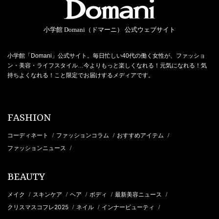
小学館 Domani（ドマーニ） 公式ウェブサイト
小学館「Domani」公式サイト。毎日忙しい40代の働く女性が、ファッショ
ン・美容・ライフスタイル…今よりもっと楽しくなれる！元気になれる！気
持ちよくなれる！こと限定でお届けするメディアです。
FASHION
コーディネート
ファッションコラム
おすすめアイテム
/
/
/
ファッションニュース
/
BEAUTY
メイク
スキンケア
ヘア
ボディ
最新美容ニュース
/
/
/
/
/
クリスマスコフレ2025
ネイル
インナービューティ
/
/
/