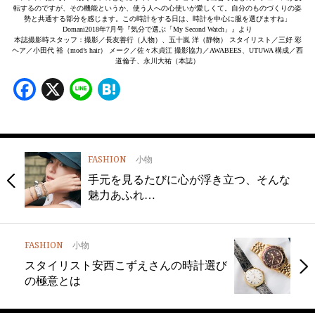
転するのですが、その機能というか、使う人への心使いが愛しくて。自分のものづくりの姿
勢と共通する部分を感じます。この時計をする日は、時計を中心に服を選びますね」
Domani2018年7月号『気分で選ぶ「My Second Watch」』より
本誌撮影時スタッフ：撮影／長友善行（人物）、五十嵐 洋（静物） スタイリスト／三好 彩
ヘア／小田代 裕（mod’s hair） メーク／佐々木貞江 撮影協力／AWABEES、UTUWA 構成／西
道倫子、永川大祐（本誌）
Facebook
X
Line
Hatena
FASHION
小物
手元を見るたびに心が浮き立つ、そんな
魅力あふれ…
FASHION
小物
スタイリスト安西こずえさんの時計選び
の極意とは