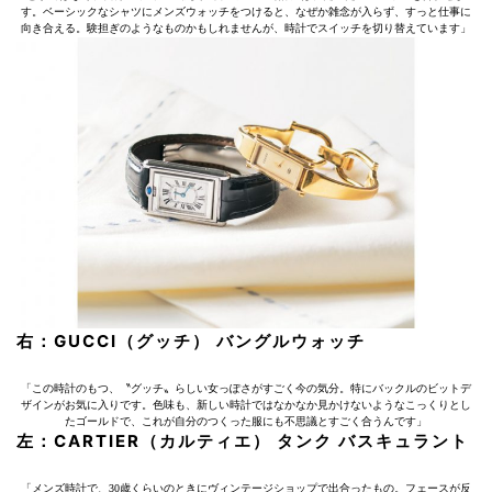
す。ベーシックなシャツにメンズウォッチをつけると、なぜか雑念が入らず、すっと仕事に
向き合える。験担ぎのようなものかもしれませんが、時計でスイッチを切り替えています」
右：GUCCI（グッチ） バングルウォッチ
「この時計のもつ、〝グッチ〟らしい女っぽさがすごく今の気分。特にバックルのビットデ
ザインがお気に入りです。色味も、新しい時計ではなかなか見かけないようなこっくりとし
たゴールドで、これが自分のつくった服にも不思議とすごく合うんです」
左：CARTIER（カルティエ） タンク バスキュラント
「メンズ時計で、30歳くらいのときにヴィンテージショップで出合ったもの。フェースが反