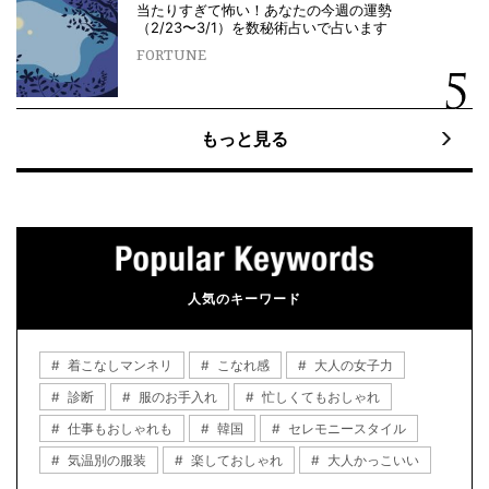
当たりすぎて怖い！あなたの今週の運勢
（2/23〜3/1）を数秘術占いで占います
FORTUNE
もっと見る
人気のキーワード
着こなしマンネリ
こなれ感
大人の女子力
診断
服のお手入れ
忙しくてもおしゃれ
仕事もおしゃれも
韓国
セレモニースタイル
気温別の服装
楽しておしゃれ
大人かっこいい