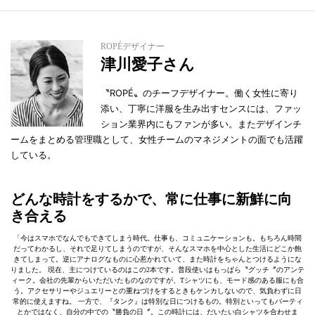
ROPÉデザイナー
津川愛子さん
〝ROPÉ〟のチーフデザイナー。働く女性に寄り
添い、丁寧に洋服を生み出すセンスには、ファッ
ション業界内にもファンが多い。またデザインチ
ームをまとめる管理職として、女性チームのマネジメントの面でも活躍
している。
どんな時計をするかで、常に仕事に新鮮に向
き合える
「今はスマホでなんでもできてしまう時代。仕事も、コミュニケーションも。もちろん時間
だってわかるし、それで足りてしまうのですが、そんなスマホを中心とした生活にどこか飽
きてしまって。逆にアナログなものに心惹かれていて、また時計をちゃんとつけるようにな
りました。 現在、主につけているのはこの2本です。普段使いはもっぱら〝グッチ〞のアンテ
ィーク。会社の先輩からいただいたものなのですが、Tシャツにも、モード感のある服にも合
う。アクセサリーやジュエリーとの重ねづけをするときもケンカしないので、気負わずに日
常的に使えますね。 一方で、『タンク』は特別な日につけるもの。特別といってもパーティ
とかではなく、自分の中での〝勝負の日〞。この時計には、だいたい白シャツを合わせま