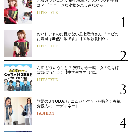
元タカラジェンヌ 凪七瑠海さんのバッグの中身
は？ 「ユニークな小物を楽しみながら…
LIFESTYLE
おいしいものに目がない凪七瑠海さん 「エビの
お寿司は断然生派です」【宝塚歌劇団O…
LIFESTYLE
ん!? どういうこと？ 安堵から一転、女の勘はほ
ぼほぼ当たる！【中学生ママ（40…
LIFESTYLE
話題のUNIQLOのデニムジャケットを購入！春気
分投入のコーディネート
FASHION