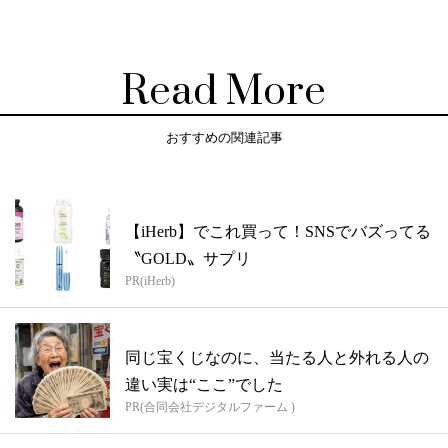
Read More
おすすめの関連記事
【iHerb】でこれ買って！SNSでバズってる
〝GOLD〟サプリ
PR(iHerb)
同じ宝くじなのに、当たる人と外れる人の
違い実は“ここ”でした
PR(合同会社デジタルファーム )